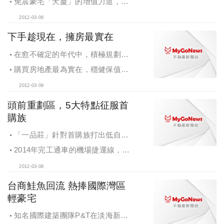
免震豪宅「天廈」的增值力道，除
便，為房價增值帶來利多
了緊臨捷運民生汐止線與台鐵地下化
2012-03-09
的交會點汐科站，建築設計更是邀來
國際知名團隊P&T，為頂級生活加值
下手趁現在，擁房最實在
在愈不確定的年代中，積極規劃、
創造未來資產，仍舊是人生加值的必
購買房地產最為實在，穩健保值，
然功課
讓財富不會被通膨吃掉
2012-03-09
頭前重劃區，5大特點征服首
購族
「一品莊」針對首購族打出低自備
款及工程期零付款的優惠條件
2014年完工通車的機場捷運線，將
讓頭前重劃區與大台北各區串聯成1小
2012-03-08
時生活圈，也預告著下一波隨捷運而
起的漲勢
台商鮭魚回流 熱捧國際灣區
輕豪宅
知名國際建築團隊P&T在淡海新市