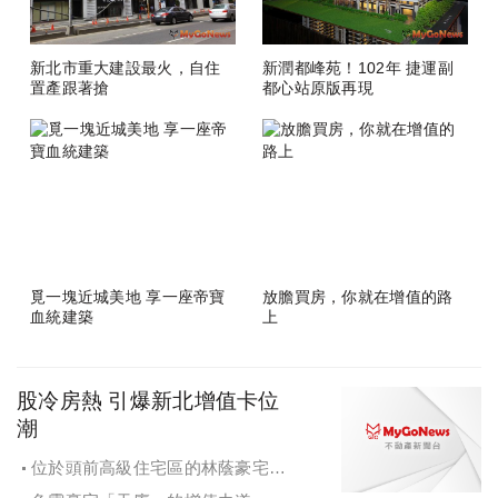
新北市重大建設最火，自住
新潤都峰苑！102年 捷運副
置產跟著搶
都心站原版再現
覓一塊近城美地 享一座帝寶
放膽買房，你就在增值的路
血統建築
上
股冷房熱 引爆新北增值卡位
潮
位於頭前高級住宅區的林蔭豪宅
「一品莊」享受緊鄰商業區與捷運之