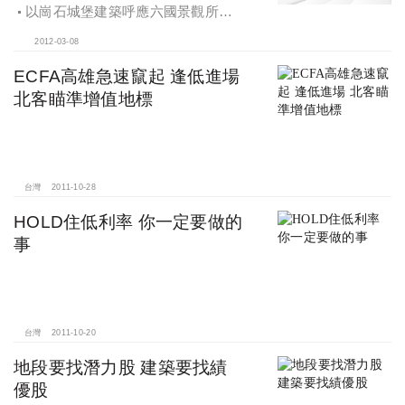
鎮的首件作品，就是新古典風格建案
以崗石城堡建築呼應六國景觀所打
「丰悅夏宮」
造的千餘坪凡爾賽中軸花園，重現信
2012-03-08
義豪宅的新古典風格
ECFA高雄急速竄起 逢低進場
北客瞄準增值地標
台灣
2011-10-28
HOLD住低利率 你一定要做的
事
台灣
2011-10-20
地段要找潛力股 建築要找績
優股