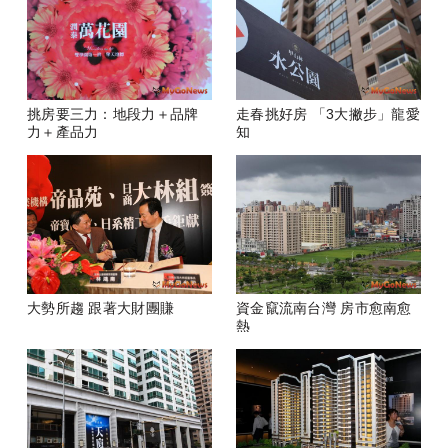
挑房要三力：地段力＋品牌
走春挑好房 「3大撇步」龍愛
力＋產品力
知
大勢所趨 跟著大財團賺
資金竄流南台灣 房市愈南愈
熱