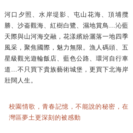
河口夕照、水岸堤影、屯山花海、頂埔攬
勝、沙崙觀海、紅樹白鷺、濕地賞鳥…沁藍
天際與山河海交融，花漾繽紛灑落一地四季
風采，聚焦國際，魅力無限。漁人碼頭、五
星級觀光遊輪飯店、藍色公路、環河自行車
道…不只買下貴族藝術城堡，更買下北海岸
壯闊人生。
校園情歌，青春記憶，不能說的秘密，在
灣區夢土更深刻的被感動