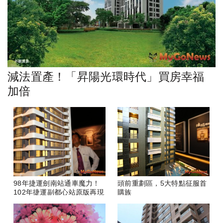
減法置產！「昇陽光環時代」買房幸福
加倍
98年捷運劍南站通車魔力！
頭前重劃區，5大特點征服首
102年捷運副都心站原版再現
購族