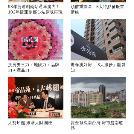
98年捷運劍南站通車魔力！
頭前重劃區，5大特點征服首
102年捷運副都心站原版再現
購族
挑房要三力：地段力＋品牌
走春挑好房 「3大撇步」龍愛
力＋產品力
知
大勢所趨 跟著大財團賺
資金竄流南台灣 房市愈南愈
熱