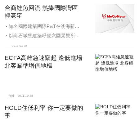
起的漲勢
台商鮭魚回流 熱捧國際灣區
輕豪宅
知名國際建築團隊P&T在淡海新市
鎮的首件作品，就是新古典風格建案
以崗石城堡建築呼應六國景觀所打
「丰悅夏宮」
造的千餘坪凡爾賽中軸花園，重現信
2012-03-08
義豪宅的新古典風格
ECFA高雄急速竄起 逢低進場
北客瞄準增值地標
台灣
2011-10-28
HOLD住低利率 你一定要做的
事