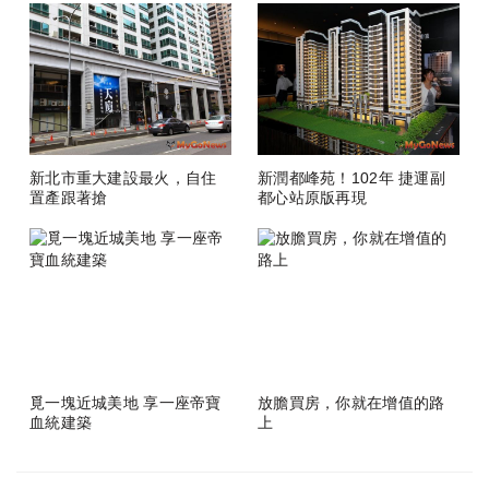
新北市重大建設最火，自住
新潤都峰苑！102年 捷運副
置產跟著搶
都心站原版再現
覓一塊近城美地 享一座帝寶
放膽買房，你就在增值的路
血統建築
上