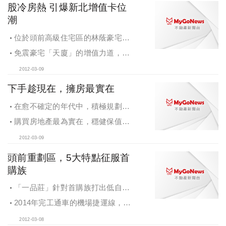
股冷房熱 引爆新北增值卡位
潮
位於頭前高級住宅區的林蔭豪宅
「一品莊」享受緊鄰商業區與捷運之
免震豪宅「天廈」的增值力道，除
便，為房價增值帶來利多
了緊臨捷運民生汐止線與台鐵地下化
2012-03-09
的交會點汐科站，建築設計更是邀來
國際知名團隊P&T，為頂級生活加值
下手趁現在，擁房最實在
在愈不確定的年代中，積極規劃、
創造未來資產，仍舊是人生加值的必
購買房地產最為實在，穩健保值，
然功課
讓財富不會被通膨吃掉
2012-03-09
頭前重劃區，5大特點征服首
購族
「一品莊」針對首購族打出低自備
款及工程期零付款的優惠條件
2014年完工通車的機場捷運線，將
讓頭前重劃區與大台北各區串聯成1小
2012-03-08
時生活圈，也預告著下一波隨捷運而