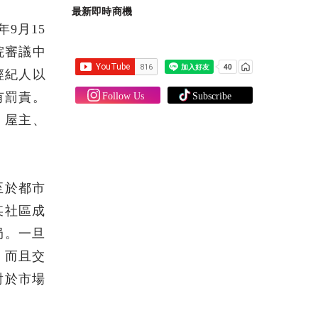
最新即時商機
年9月15
院審議中
經紀人以
有罰責。
、屋主、
至於都市
某社區成
局。一旦
。而且交
對於市場