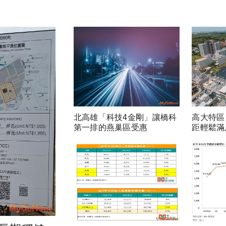
北高雄「科技4金剛」讓橋科
高大特區
第一排的燕巢區受惠
距輕鬆滿