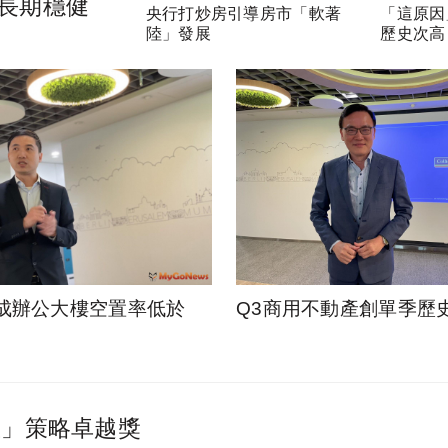
長期穩健
央行打炒房引導房市「軟著
「這原因
陸」發展
歷史次高
成辦公大樓空置率低於
Q3商用不動產創單季歷
星」策略卓越獎