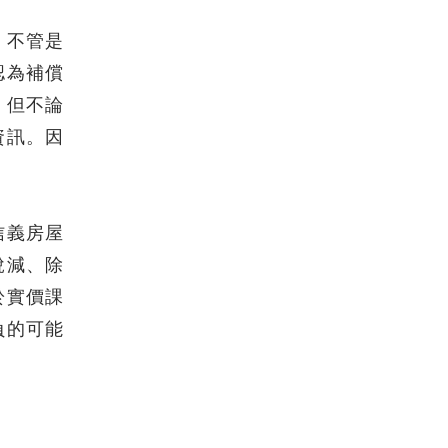
，不管是
認為補償
。但不論
資訊。因
信義房屋
銳減、除
於實價課
負的可能