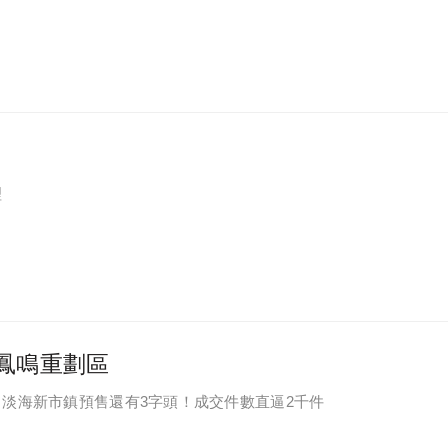
明
理
鳳鳴重劃區
淡海新市鎮預售還有3字頭！成交件數直逼2千件