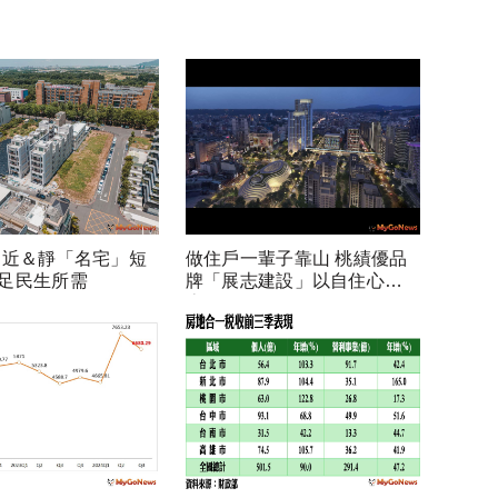
 近＆靜「名宅」短
做住戶一輩子靠山 桃績優品
足民生所需
牌「展志建設」以自住心蓋
房