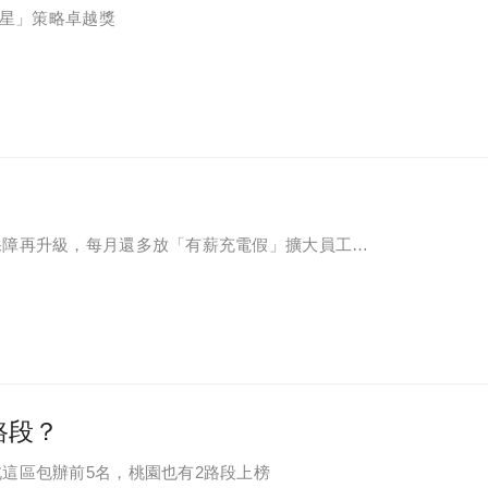
之星」策略卓越獎
保障再升級，每月還多放「有薪充電假」擴大員工幸
路段？
這區包辦前5名，桃園也有2路段上榜