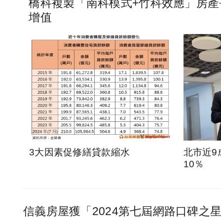
橋科複製「南科模式+竹科效應」房產
增值
3大因素促修繕貸款縮水
北市近9
10％
信義房屋獲「2024第七屆網路口碑之