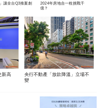
」讓全台Q3推案創
2024年房地合一稅挑戰千
億？
史新高
央行不動產「放款降溫」立場不
變