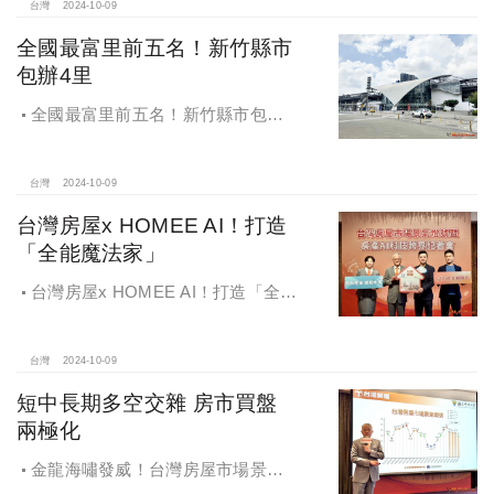
台灣
2024-10-09
全國最富里前五名！新竹縣市
包辦4里
全國最富里前五名！新竹縣市包辦4
里，有錢人喜歡住哪種房？坪數大、
總價高成購屋首選
台灣
2024-10-09
台灣房屋x HOMEE AI！打造
「全能魔法家」
台灣房屋x HOMEE AI！打造「全能
魔法家」，AI地產機器人5.0！台灣房
屋三大AI技術智能服務
台灣
2024-10-09
短中長期多空交雜 房市買盤
兩極化
金龍海嘯發威！台灣房屋市場景氣
燈號，黃紅燈將轉綠，央行投變化