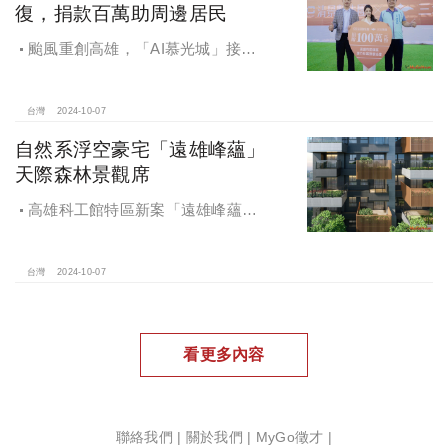
復，捐款百萬助周邊居民
颱風重創高雄，「AI慕光城」接待
中心光速神修復中，清景麟集團與三
地開發集團率先捐款100萬助力周邊居
民復原家園
台灣
2024-10-07
自然系浮空豪宅「遠雄峰蘊」
天際森林景觀席
高雄科工館特區新案「遠雄峰蘊」
在1598坪朗闊大基地打造凌空27層的
天空森林
台灣
2024-10-07
看更多內容
聯絡我們
|
關於我們
|
MyGo徵才
|