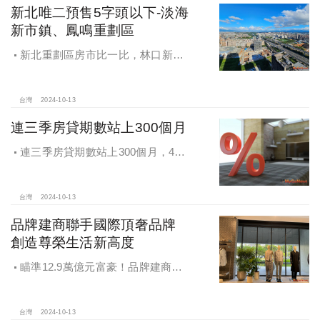
新北唯二預售5字頭以下-淡海
新市鎮、鳳鳴重劃區
新北重劃區房市比一比，林口新市
鎮交易破2千件最熱絡！淡海新市鎮預
售還有3字頭！成交件數直逼2千件
台灣
2024-10-13
連三季房貸期數站上300個月
連三季房貸期數站上300個月，4都
貸款期數創新高
台灣
2024-10-13
品牌建商聯手國際頂奢品牌
創造尊榮生活新高度
瞄準12.9萬億元富豪！品牌建商聯
手國際頂奢品牌 創造尊榮生活新高度
台灣
2024-10-13