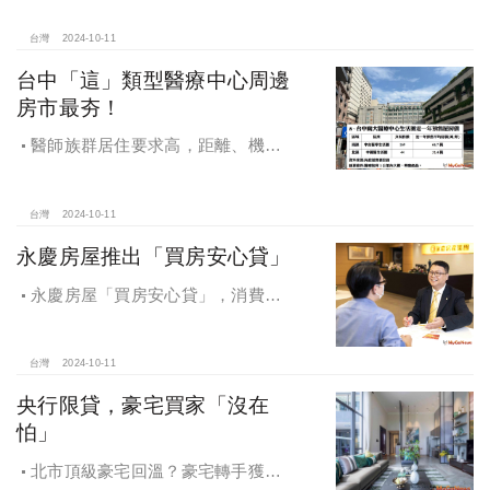
域價位易升難降
台灣
2024-10-11
台中「這」類型醫療中心周邊
房市最夯！
醫師族群居住要求高，距離、機能
成買房關鍵，台中「這」類型醫療中
心周邊房市最夯！
台灣
2024-10-11
永慶房屋推出「買房安心貸」
永慶房屋「買房安心貸」，消費者
申請房貸免排隊還有利率優惠！永慶
房屋全方位購屋保障，保障客戶不動
產交易安全
台灣
2024-10-11
央行限貸，豪宅買家「沒在
怕」
北市頂級豪宅回溫？豪宅轉手獲利