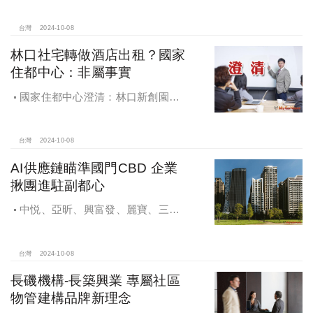
球，青安族保送 投資族三振，唯他有
望全壘打
台灣
2024-10-08
林口社宅轉做酒店出租？國家
住都中心：非屬事實
國家住都中心澄清：林口新創園秉
持初衷助力新創發展列印
台灣
2024-10-08
AI供應鏈瞄準國門CBD 企業
揪團進駐副都心
中悦、亞昕、興富發、麗寶、三發
地產、新濠等建商均陸續進入副都心
興建商辦，目前整體開發率近六成，
未來還陸續有超過7萬坪辦公樓面積新
台灣
2024-10-08
供給。
長磯機構-長築興業 專屬社區
物管建構品牌新理念