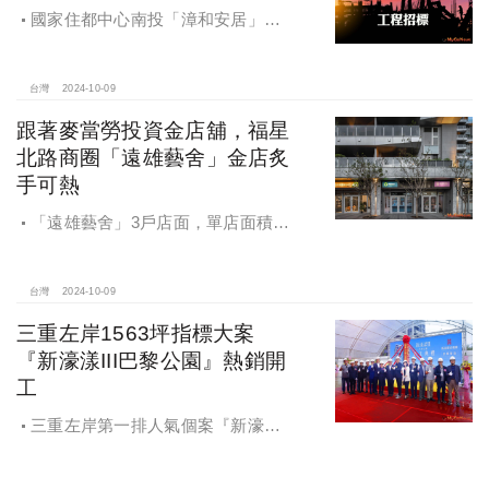
國家住都中心南投「漳和安居」社
宅統包工程招標
台灣
2024-10-09
跟著麥當勞投資金店舖，福星
北路商圈「遠雄藝舍」金店炙
手可熱
「遠雄藝舍」3戶店面，單店面積在
28~36坪間，開價每坪103~106萬元，
符合逢甲商圈福星路街邊店目前站上
百萬的交易行情
台灣
2024-10-09
三重左岸1563坪指標大案
『新濠漾III巴黎公園』熱銷開
工
三重左岸第一排人氣個案『新濠漾III
巴黎公園』，日前隆重舉辦開工典禮