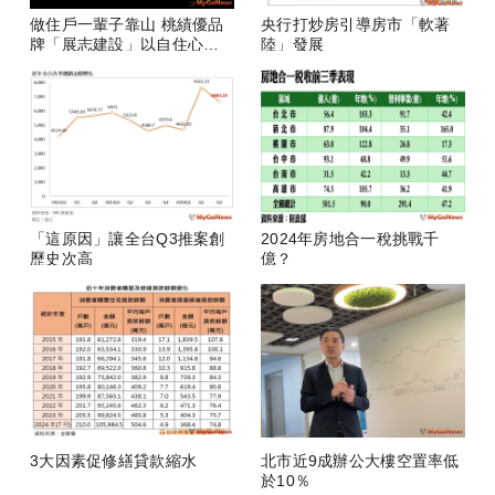
做住戶一輩子靠山 桃績優品
央行打炒房引導房市「軟著
牌「展志建設」以自住心蓋
陸」發展
房
「這原因」讓全台Q3推案創
2024年房地合一稅挑戰千
歷史次高
億？
3大因素促修繕貸款縮水
北市近9成辦公大樓空置率低
於10％