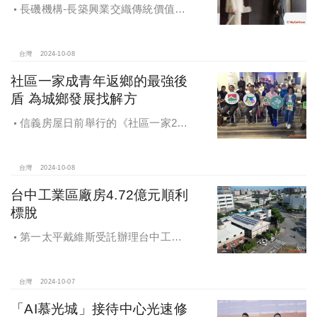
長磯機構-長築興業交織傳統價值與
創新理念，繼一品苑、聽河院與聽心
苑系列，即將為您獻上全新白派美學
家邸「長築白樓1」
台灣
2024-10-08
社區一家成青年返鄉的最強後
盾 為城鄉發展找解方
信義房屋日前舉行的《社區一家20
週年得主故事講座》，特別邀請來自
宜蘭的美得冒泡共同創辦人張台賜和
彰化鬆勢三日節策展人劉孟豪分享他
台灣
2024-10-08
們如何以創新思維和社區凝聚力，為
台中工業區廠房4.72億元順利
家鄉帶來改變和發展的故事。
標脫
第一太平戴維斯受託辦理台中工業
區三面臨路廠房公開標售，由在地機
電工程顧問公司以4.72億元得標，溢
價率5％。
台灣
2024-10-07
「AI慕光城」接待中心光速修