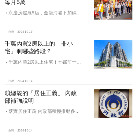
每月5萬
永慶房屋展9店，金龍海嘯下加碼員
工保障及福利！員工保障再升級，每
月還多放「有薪充電假」擴大員工幸
福感，看得到更領得到！業務新人保
台灣
2024-10-15
障前12個月每月5萬
千萬內買2房以上的「非小
宅」剩哪些路段？
千萬內買2房以上住宅！七都前十大
熱銷路段大公開，新北這區包辦前5
名，桃園也有2路段上榜
台灣
2024-10-14
賴總統的「居住正義」 內政
部補強說明
落實居住正義 內政部積極推動多元
住宅方案 健全房市治理
台灣
2024-10-14