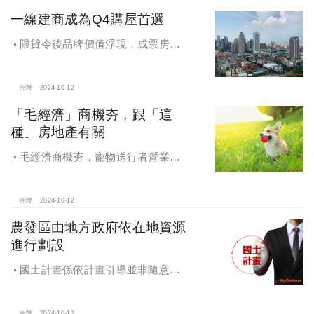
一線建商成為Q4購屋首選
限貸令後品牌價值浮現，成票房保
證，Q4一線建商成為購屋首選，以頂
級規劃吸引理性購屋者
台灣
2024-10-12
「毛經濟」商機夯，跟「這
種」房地產有關
毛經濟商機夯，寵物送行者營業額
大漲9.8倍，都會人寵愛毛孩，台中、
高雄相關產業熱
台灣
2024-10-12
農發區由地方政府依在地資源
進行劃設
國土計畫係依計畫引導並非隨意亂
畫 兼顧農地維護及發展需求
台灣
2024-10-12