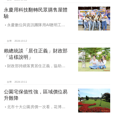
永慶用科技翻轉民眾購售屋體
驗
永慶數位與資訊團隊用AI聰明工
作，吸引眾多資通訊好手加入，永慶
用科技翻轉民眾購售屋體驗，領航台
灣房產科技發展
台灣
2024-10-12
賴總統談「居住正義」財政部
「這樣說明」
財政部持續落實居住正義，協助經
濟發展，減輕家庭負擔，建構優質賦
稅環境
台灣
2024-10-11
公園宅保值性強，區域價位易
升難降
北市十大公園房價一次看，花博年
漲逾一成居冠，公園宅保值性強，區