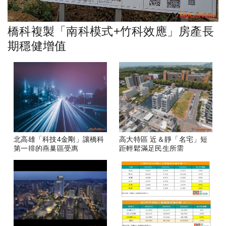
橋科複製「南科模式+竹科效應」房產長
期穩健增值
北高雄「科技4金剛」讓橋科
高大特區 近＆靜「名宅」短
第一排的燕巢區受惠
距輕鬆滿足民生所需