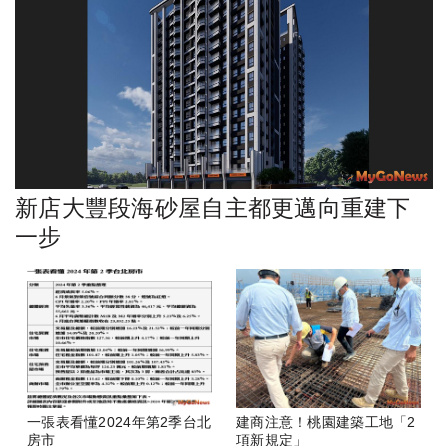
新店大豐段海砂屋自主都更邁向重建下
一步
一張表看懂2024年第2季台北
建商注意！桃園建築工地「2
房市
項新規定」