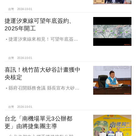
台灣
2024-10-01
捷運汐東線可望年底簽約、
2025年開工
捷運汐東線來相見！可望年底簽約
2025年開工
台灣
2024-10-01
喜訊！桃竹苗大矽谷計畫獲中
央核定
縣府召開縣務會議 縣長宣布大矽谷
好消息
台灣
2024-10-01
台北「南機場單元3公辦都
更」由將捷集團主導