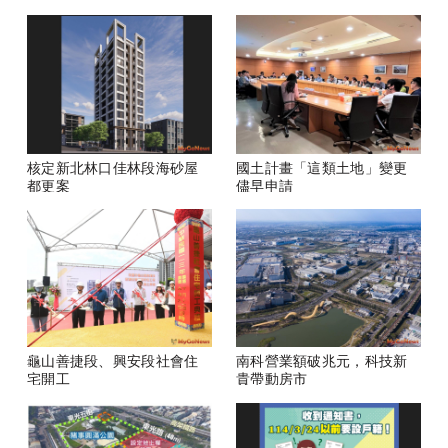
核定新北林口佳林段海砂屋
國土計畫「這類土地」變更
都更案
儘早申請
龜山善捷段、興安段社會住
南科營業額破兆元，科技新
宅開工
貴帶動房市