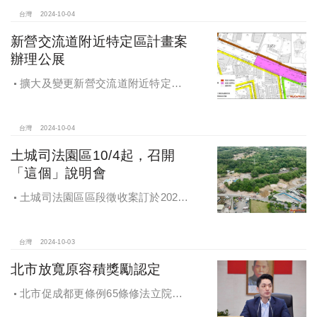
台灣
2024-10-04
新營交流道附近特定區計畫案
辦理公展
擴大及變更新營交流道附近特定區
計畫案辦理再公展作業
台灣
2024-10-04
土城司法園區10/4起，召開
「這個」說明會
土城司法園區區段徵收案訂於2024
年10月4日、7日及8日召開抵價地抽
籤暨配地作業說明會
台灣
2024-10-03
北市放寬原容積獎勵認定
北市促成都更條例65條修法立院初
審通過，放寬原容積獎勵認定