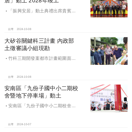
居」動土 2028年竣工
「振興安居」動土典禮出席貴賓有
內政部董建宏政務次長、國家住都中
心花敬群董事長、立法委員魯明哲、
財政部國有財產署曾國基署長、桃園
台灣
2024-10-08
市都市發展局江南志局長等各方嘉
大矽谷關鍵科三計畫 內政部
賓，祈求工程順利進行。
土徵審議小組現勘
竹科三期開發案都市計畫範圍面積
453.94公頃，計畫區位主要開發範圍
是竹東頭重、二重、三重與柯子湖部
分地區
台灣
2024-10-08
安南區「九份子國中小二期校
舍暨地下停車場」動土
安南區「九份子國中小二期校舍暨
地下停車場」動土 黃偉哲：為當地提
供便捷就學及優質生活環境
台灣
2024-10-07