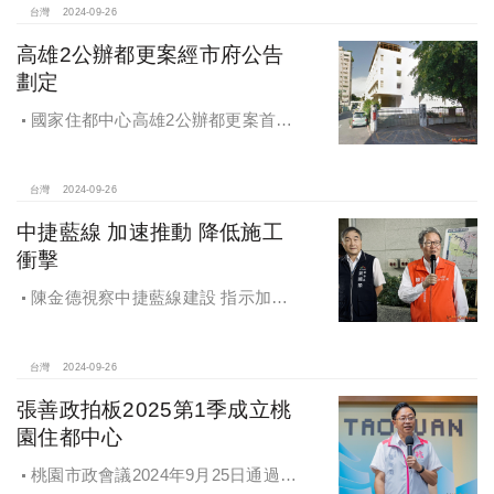
台灣
2024-09-26
高雄2公辦都更案經市府公告
劃定
國家住都中心高雄2公辦都更案首度
公開更新地區經市府公告劃定
台灣
2024-09-26
中捷藍線 加速推動 降低施工
衝擊
陳金德視察中捷藍線建設 指示加速
推動 降低施工衝擊
台灣
2024-09-26
張善政拍板2025第1季成立桃
園住都中心
桃園市政會議2024年9月25日通過