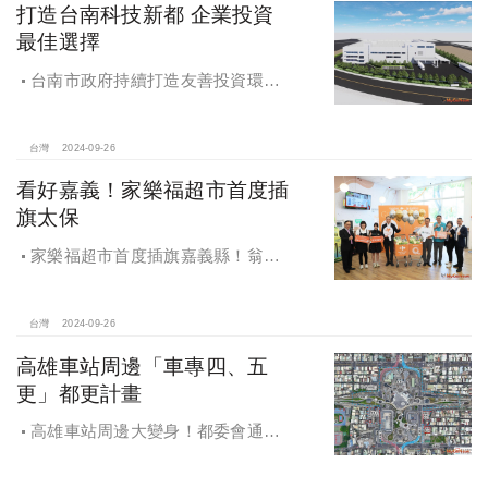
打造台南科技新都 企業投資
最佳選擇
台南市政府持續打造友善投資環
境，統計2019年迄今，共新增1,598件
投資案，吸引2,153億元投資額，增加
超過5萬個就業機會
台灣
2024-09-26
看好嘉義！家樂福超市首度插
旗太保
家樂福超市首度插旗嘉義縣！翁章
梁蒞臨歡慶開幕
台灣
2024-09-26
高雄車站周邊「車專四、五
更」都更計畫
高雄車站周邊大變身！都委會通過
車專四、五更新計畫