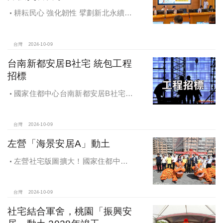
耕耘民心 強化韌性 擘劃新北永續宜
居
台灣
2024-10-09
台南新都安居B社宅 統包工程
招標
國家住都中心台南新都安居B社宅
統包工程招標
台灣
2024-10-09
左營「海景安居A」動土
左營社宅版圖擴大！國家住都中心
「海景安居A」動土
台灣
2024-10-09
社宅結合軍舍，桃園「振興安