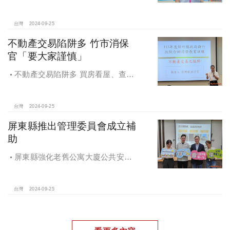
「桃園市住宅及都市更新中心設置自
治條例」將原本社宅服務中心改制為
住都中心
台灣
2024-09-25
不動產交易陷阱多 竹市消保
官「要大家謹慎」
不動產交易陷阱多 買房看屋、查
價、議價、審閱步驟不可少
台灣
2024-09-25
屏東縣推出管理委員會成立補
助
屏東縣強化老舊公寓大廈公共安全
檢查與管理 推出管理委員會成立補助
台灣
2024-09-25