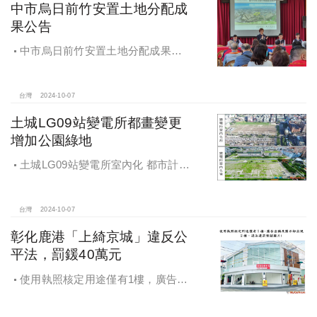
中市烏日前竹安置土地分配成
果公告
中市烏日前竹安置土地分配成果公
告 創新行政流程共創雙贏
台灣
2024-10-07
土城LG09站變電所都畫變更
增加公園綠地
土城LG09站變電所室內化 都市計畫
變更增加公園綠地
台灣
2024-10-07
彰化鹿港「上綺京城」違反公
平法，罰鍰40萬元
使用執照核定用途僅有1樓，廣告宣
稱及圖示卻出現2樓及夾層設計，違法
遭罰!