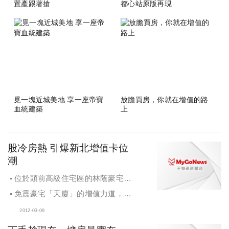
置產跟著搶
都心站原版再現
覓一塊近城美地 享一座帝寶
放膽買房，你就在增值的路
血統建築
上
股冷房熱 引爆新北增值卡位
潮
位於頭前高級住宅區的林蔭豪宅
「一品莊」享受緊鄰商業區與捷運之
免震豪宅「天廈」的增值力道，除
便，為房價增值帶來利多
了緊臨捷運民生汐止線與台鐵地下化
2012-03-09
的交會點汐科站，建築設計更是邀來
國際知名團隊P&T，為頂級生活加值