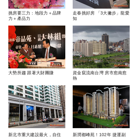
挑房要三力：地段力＋品牌
走春挑好房 「3大撇步」龍愛
力＋產品力
知
大勢所趨 跟著大財團賺
資金竄流南台灣 房市愈南愈
熱
新北市重大建設最火，自住
新潤都峰苑！102年 捷運副