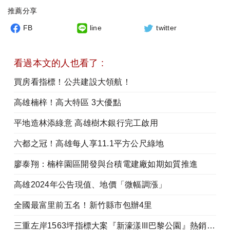
推薦分享
FB
line
twitter
看過本文的人也看了 :
買房看指標！公共建設大領航！
高雄楠梓！高大特區 3大優點
平地造林添綠意 高雄樹木銀行完工啟用
六都之冠！高雄每人享11.1平方公尺綠地
廖泰翔：楠梓園區開發與台積電建廠如期如質推進
高雄2024年公告現值、地價「微幅調漲」
全國最富里前五名！新竹縣市包辦4里
三重左岸1563坪指標大案『新濠漾III巴黎公園』熱銷開工