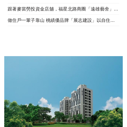
跟著麥當勞投資金店舖，福星北路商圈「遠雄藝舍」金店炙手可熱
做住戶一輩子靠山 桃績優品牌「展志建設」以自住心蓋房