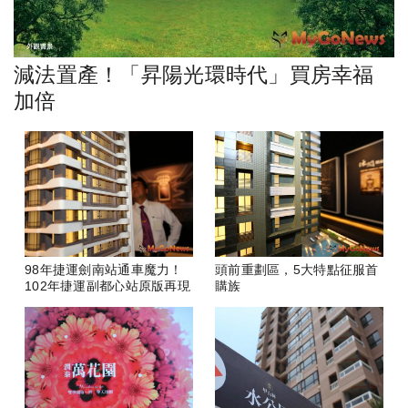
減法置產！「昇陽光環時代」買房幸福
加倍
98年捷運劍南站通車魔力！
頭前重劃區，5大特點征服首
102年捷運副都心站原版再現
購族