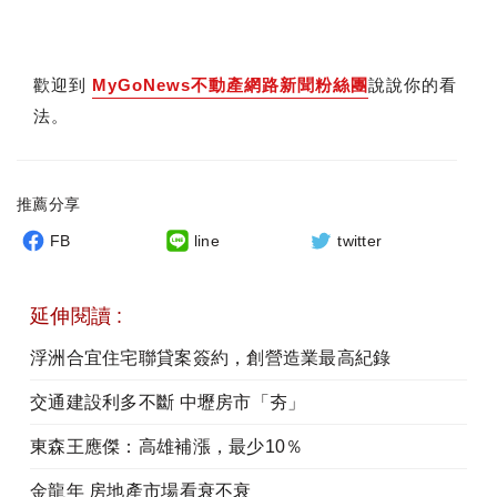
歡迎到
MyGoNews不動產網路新聞粉絲團
說說你的看
法。
推薦分享
FB
line
twitter
延伸閱讀 :
浮洲合宜住宅聯貸案簽約，創營造業最高紀錄
交通建設利多不斷 中壢房市「夯」
東森王應傑：高雄補漲，最少10％
金龍年 房地產市場看衰不衰