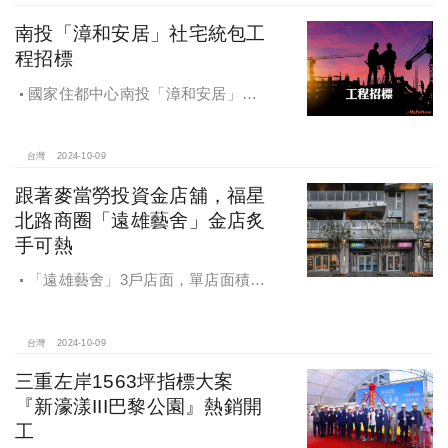
南投「漳和安居」社宅統包工
程招標
國家住都中心南投「漳和安居」社
宅統包工程招標
台灣
2024-10-09
跟著麥當勞投資金店舖，福星
北路商圈「遠雄藝舍」金店炙
手可熱
「遠雄藝舍」3戶店面，單店面積在
28~36坪間，開價每坪103~106萬元，
符合逢甲商圈福星路街邊店目前站上
百萬的交易行情
台灣
2024-10-09
三重左岸1563坪指標大案
『新濠漾III巴黎公園』熱銷開
工