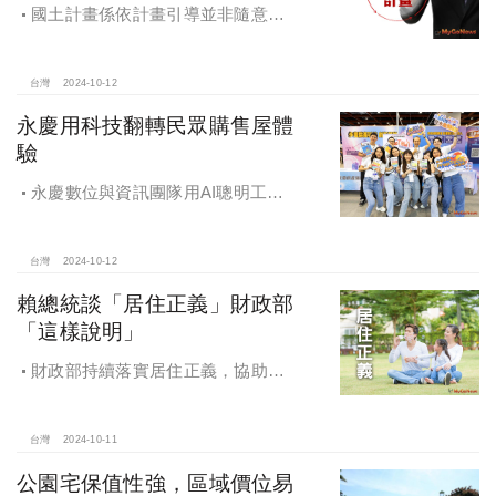
國土計畫係依計畫引導並非隨意亂
畫 兼顧農地維護及發展需求
台灣
2024-10-12
永慶用科技翻轉民眾購售屋體
驗
永慶數位與資訊團隊用AI聰明工
作，吸引眾多資通訊好手加入，永慶
用科技翻轉民眾購售屋體驗，領航台
灣房產科技發展
台灣
2024-10-12
賴總統談「居住正義」財政部
「這樣說明」
財政部持續落實居住正義，協助經
濟發展，減輕家庭負擔，建構優質賦
稅環境
台灣
2024-10-11
公園宅保值性強，區域價位易