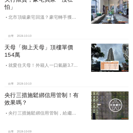
怕」
北市頂級豪宅回溫？豪宅轉手獲利
4,743萬，央行限貸沒在怕，豪宅客捧
3億多現金交易
台灣
2024-10-10
天母「御上天母」頂樓單價
154萬
就愛住天母！外籍人一口氣砸3.78
億買兩戶，天母新豪宅「御上天
母」，頂樓單價154萬最高
台灣
2024-10-10
央行三措施鬆綁信用管制！有
效果嗎？
央行三措施鬆綁信用管制，給繼
承、交換屋族活路，央行鐵了心打
房，多戶投資客恐難眠
台灣
2024-10-09