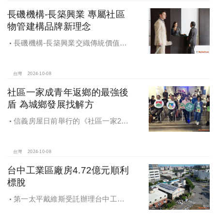
供給。
長磯機構-長築興業 專屬社區
物管建構品牌新理念
長磯機構-長築興業交織傳統價值與
創新理念，繼一品苑、聽河院與聽心
苑系列，即將為您獻上全新白派美學
家邸「長築白樓1」
台灣
2024-10-08
社區一家成青年返鄉的最強後
盾 為城鄉發展找解方
信義房屋日前舉行的《社區一家20
週年得主故事講座》，特別邀請來自
宜蘭的美得冒泡共同創辦人張台賜和
彰化鬆勢三日節策展人劉孟豪分享他
台灣
2024-10-08
們如何以創新思維和社區凝聚力，為
台中工業區廠房4.72億元順利
家鄉帶來改變和發展的故事。
標脫
第一太平戴維斯受託辦理台中工業
區三面臨路廠房公開標售，由在地機