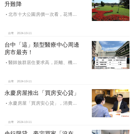
升難降
北市十大公園房價一次看，花博年
漲逾一成居冠，公園宅保值性強，區
域價位易升難降
台灣
2024-10-11
台中「這」類型醫療中心周邊
房市最夯！
醫師族群居住要求高，距離、機能
成買房關鍵，台中「這」類型醫療中
心周邊房市最夯！
台灣
2024-10-11
永慶房屋推出「買房安心貸」
永慶房屋「買房安心貸」，消費者
申請房貸免排隊還有利率優惠！永慶
房屋全方位購屋保障，保障客戶不動
產交易安全
台灣
2024-10-11
央行限貸，豪宅買家「沒在