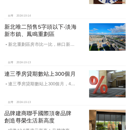
住宅方案 健全房市治理
台灣
2024-10-14
新北唯二預售5字頭以下-淡海
新市鎮、鳳鳴重劃區
新北重劃區房市比一比，林口新市
鎮交易破2千件最熱絡！淡海新市鎮預
售還有3字頭！成交件數直逼2千件
台灣
2024-10-13
連三季房貸期數站上300個月
連三季房貸期數站上300個月，4都
貸款期數創新高
台灣
2024-10-13
品牌建商聯手國際頂奢品牌
創造尊榮生活新高度