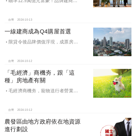
瞄準12.9萬億元富豪！品牌建商聯
手國際頂奢品牌 創造尊榮生活新高度
台灣
2024-10-13
一線建商成為Q4購屋首選
限貸令後品牌價值浮現，成票房保
證，Q4一線建商成為購屋首選，以頂
級規劃吸引理性購屋者
台灣
2024-10-12
「毛經濟」商機夯，跟「這
種」房地產有關
毛經濟商機夯，寵物送行者營業額
大漲9.8倍，都會人寵愛毛孩，台中、
高雄相關產業熱
台灣
2024-10-12
農發區由地方政府依在地資源
進行劃設