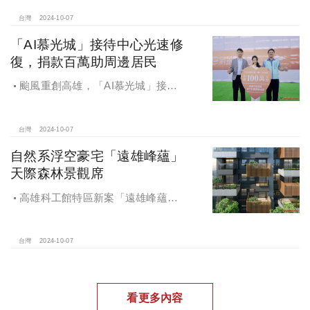
電工程顧問公司以4.72億元得標，溢
價率5％。
台灣
2024-10-07
「AI慕光城」接待中心光速修
復，捐款百萬助周邊居民
颱風重創高雄，「AI慕光城」接待
中心光速神修復中，清景麟集團與三
地開發集團率先捐款100萬助力周邊居
民復原家園
台灣
2024-10-07
自然系浮空豪宅「遠雄峰蘊」
天際森林景觀席
高雄科工館特區新案「遠雄峰蘊」
在1598坪朗闊大基地打造凌空27層的
天空森林
台灣
2024-10-07
看更多內容