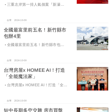
三重左岸第一排人氣個案『新濠漾III
巴黎公園』，日前隆重舉辦開工典禮
台灣
2024-10-09
全國最富里前五名！新竹縣市
包辦4里
全國最富里前五名！新竹縣市包辦4
里，有錢人喜歡住哪種房？坪數大、
總價高成購屋首選
台灣
2024-10-09
台灣房屋x HOMEE AI！打造
「全能魔法家」
台灣房屋x HOMEE AI！打造「全能
魔法家」，AI地產機器人5.0！台灣房
屋三大AI技術智能服務
台灣
2024-10-09
短中長期多空交雜 房市買盤