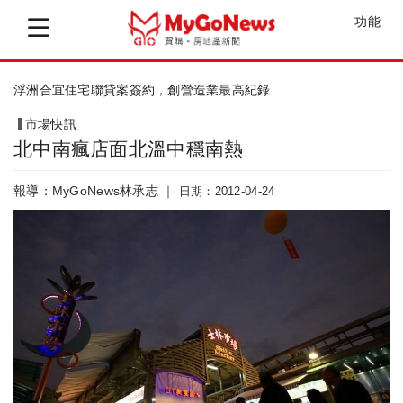
功能
機場捷運翡翠珠鏈 A10、20、21站...
市場快訊
北中南瘋店面北溫中穩南熱
報導：MyGoNews林承志 ｜
日期：2012-04-24