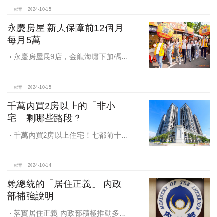
台灣
2024-10-15
永慶房屋 新人保障前12個月
每月5萬
永慶房屋展9店，金龍海嘯下加碼員
工保障及福利！員工保障再升級，每
月還多放「有薪充電假」擴大員工幸
福感，看得到更領得到！業務新人保
台灣
2024-10-15
障前12個月每月5萬
千萬內買2房以上的「非小
宅」剩哪些路段？
千萬內買2房以上住宅！七都前十大
熱銷路段大公開，新北這區包辦前5
名，桃園也有2路段上榜
台灣
2024-10-14
賴總統的「居住正義」 內政
部補強說明
落實居住正義 內政部積極推動多元