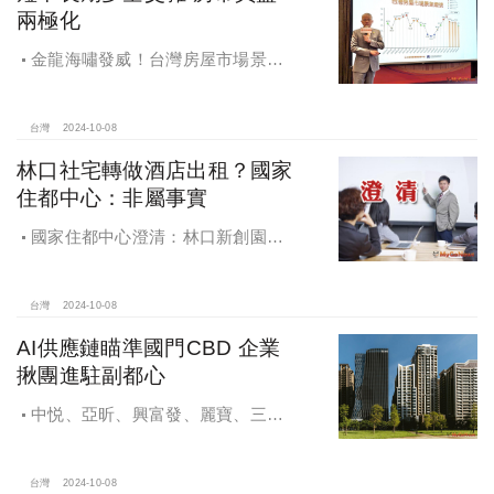
兩極化
金龍海嘯發威！台灣房屋市場景氣
燈號，黃紅燈將轉綠，央行投變化
球，青安族保送 投資族三振，唯他有
望全壘打
台灣
2024-10-08
林口社宅轉做酒店出租？國家
住都中心：非屬事實
國家住都中心澄清：林口新創園秉
持初衷助力新創發展列印
台灣
2024-10-08
AI供應鏈瞄準國門CBD 企業
揪團進駐副都心
中悦、亞昕、興富發、麗寶、三發
地產、新濠等建商均陸續進入副都心
興建商辦，目前整體開發率近六成，
未來還陸續有超過7萬坪辦公樓面積新
台灣
2024-10-08