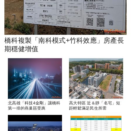
橋科複製「南科模式+竹科效應」房產長
期穩健增值
北高雄「科技4金剛」讓橋科
高大特區 近＆靜「名宅」短
第一排的燕巢區受惠
距輕鬆滿足民生所需