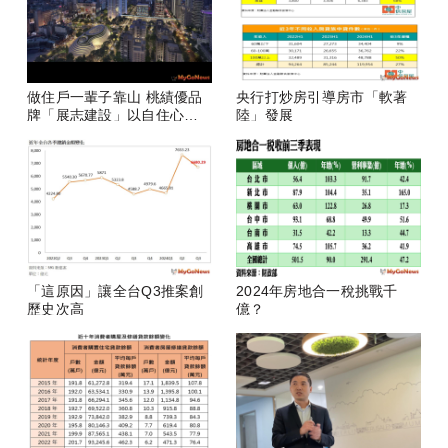
做住戶一輩子靠山 桃績優品
央行打炒房引導房市「軟著
牌「展志建設」以自住心蓋
陸」發展
房
「這原因」讓全台Q3推案創
2024年房地合一稅挑戰千
歷史次高
億？