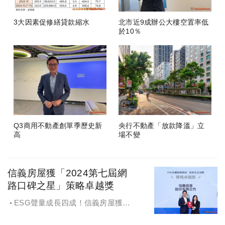
3大因素促修繕貸款縮水
北市近9成辦公大樓空置率低
於10％
Q3商用不動產創單季歷史新
央行不動產「放款降溫」立
高
場不變
信義房屋獲「2024第七屆網
路口碑之星」策略卓越獎
ESG聲量成長四成！信義房屋獲
「2024第七屆網路口碑之星」策略卓
越獎