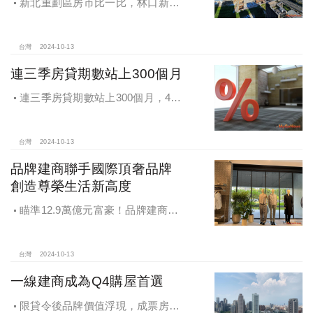
新北重劃區房市比一比，林口新市
鎮交易破2千件最熱絡！淡海新市鎮預
售還有3字頭！成交件數直逼2千件
台灣
2024-10-13
連三季房貸期數站上300個月
連三季房貸期數站上300個月，4都
貸款期數創新高
台灣
2024-10-13
品牌建商聯手國際頂奢品牌
創造尊榮生活新高度
瞄準12.9萬億元富豪！品牌建商聯
手國際頂奢品牌 創造尊榮生活新高度
台灣
2024-10-13
一線建商成為Q4購屋首選
限貸令後品牌價值浮現，成票房保