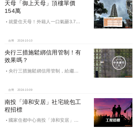
天母「御上天母」頂樓單價
154萬
就愛住天母！外籍人一口氣砸3.78
億買兩戶，天母新豪宅「御上天
母」，頂樓單價154萬最高
台灣
2024-10-10
央行三措施鬆綁信用管制！有
效果嗎？
央行三措施鬆綁信用管制，給繼
承、交換屋族活路，央行鐵了心打
房，多戶投資客恐難眠
台灣
2024-10-09
南投「漳和安居」社宅統包工
程招標
國家住都中心南投「漳和安居」社
宅統包工程招標