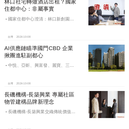
林口社宅轉做酒店出租？國家
住都中心：非屬事實
國家住都中心澄清：林口新創園秉
持初衷助力新創發展列印
台灣
2024-10-08
AI供應鏈瞄準國門CBD 企業
揪團進駐副都心
中悦、亞昕、興富發、麗寶、三發
地產、新濠等建商均陸續進入副都心
興建商辦，目前整體開發率近六成，
未來還陸續有超過7萬坪辦公樓面積新
台灣
2024-10-08
供給。
長磯機構-長築興業 專屬社區
物管建構品牌新理念
長磯機構-長築興業交織傳統價值與
創新理念，繼一品苑、聽河院與聽心
苑系列，即將為您獻上全新白派美學