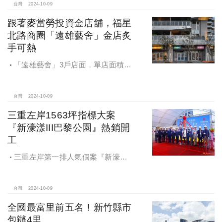
台灣
2024-10-09
跟著麥當勞投資金店舖，福星
北路商圈「遠雄藝舍」金店炙
手可熱
「遠雄藝舍」3戶店面，單店面積在
28~36坪間，開價每坪103~106萬元，
符合逢甲商圈福星路街邊店目前站上
百萬的交易行情
台灣
2024-10-09
三重左岸1563坪指標大案
『新濠漾III巴黎公園』熱銷開
工
三重左岸第一排人氣個案『新濠漾III
巴黎公園』，日前隆重舉辦開工典禮
台灣
2024-10-09
全國最富里前五名！新竹縣市
包辦4里