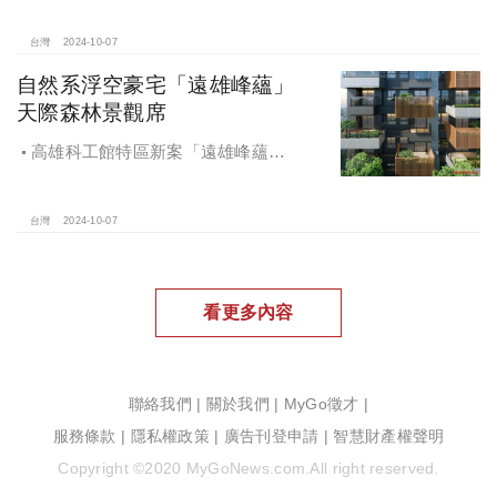
地開發集團率先捐款100萬助力周邊居
民復原家園
台灣
2024-10-07
自然系浮空豪宅「遠雄峰蘊」
天際森林景觀席
高雄科工館特區新案「遠雄峰蘊」
在1598坪朗闊大基地打造凌空27層的
天空森林
台灣
2024-10-07
看更多內容
聯絡我們
|
關於我們
|
MyGo徵才
|
服務條款
|
隱私權政策
|
廣告刊登申請
|
智慧財產權聲明
Copyright ©2020 MyGoNews.com.All right reserved.