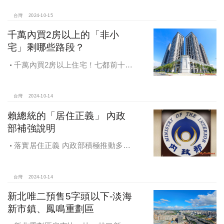
月還多放「有薪充電假」擴大員工幸
福感，看得到更領得到！業務新人保
台灣
2024-10-15
障前12個月每月5萬
千萬內買2房以上的「非小
宅」剩哪些路段？
千萬內買2房以上住宅！七都前十大
熱銷路段大公開，新北這區包辦前5
名，桃園也有2路段上榜
台灣
2024-10-14
賴總統的「居住正義」 內政
部補強說明
落實居住正義 內政部積極推動多元
住宅方案 健全房市治理
台灣
2024-10-14
新北唯二預售5字頭以下-淡海
新市鎮、鳳鳴重劃區