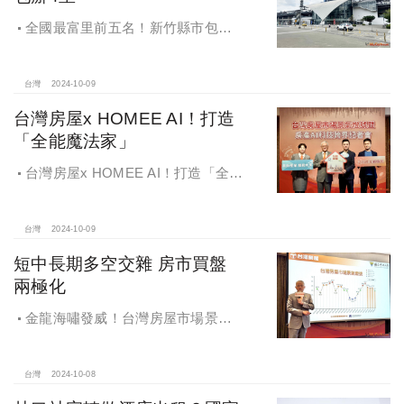
全國最富里前五名！新竹縣市包辦4
里，有錢人喜歡住哪種房？坪數大、
總價高成購屋首選
台灣
2024-10-09
台灣房屋x HOMEE AI！打造
「全能魔法家」
台灣房屋x HOMEE AI！打造「全能
魔法家」，AI地產機器人5.0！台灣房
屋三大AI技術智能服務
台灣
2024-10-09
短中長期多空交雜 房市買盤
兩極化
金龍海嘯發威！台灣房屋市場景氣
燈號，黃紅燈將轉綠，央行投變化
球，青安族保送 投資族三振，唯他有
望全壘打
台灣
2024-10-08