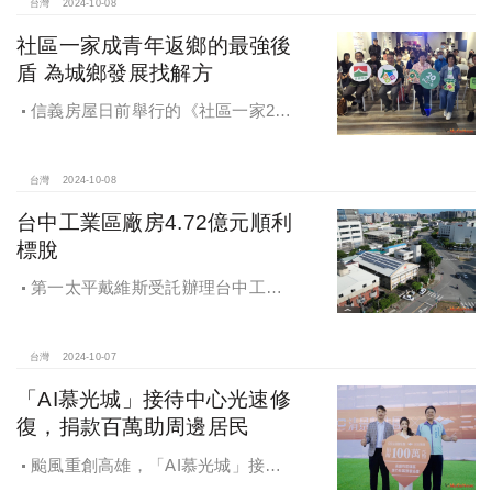
家邸「長築白樓1」
台灣
2024-10-08
社區一家成青年返鄉的最強後
盾 為城鄉發展找解方
信義房屋日前舉行的《社區一家20
週年得主故事講座》，特別邀請來自
宜蘭的美得冒泡共同創辦人張台賜和
彰化鬆勢三日節策展人劉孟豪分享他
台灣
2024-10-08
們如何以創新思維和社區凝聚力，為
台中工業區廠房4.72億元順利
家鄉帶來改變和發展的故事。
標脫
第一太平戴維斯受託辦理台中工業
區三面臨路廠房公開標售，由在地機
電工程顧問公司以4.72億元得標，溢
價率5％。
台灣
2024-10-07
「AI慕光城」接待中心光速修
復，捐款百萬助周邊居民
颱風重創高雄，「AI慕光城」接待
中心光速神修復中，清景麟集團與三