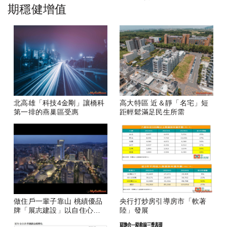
期穩健增值
北高雄「科技4金剛」讓橋科
高大特區 近＆靜「名宅」短
第一排的燕巢區受惠
距輕鬆滿足民生所需
做住戶一輩子靠山 桃績優品
央行打炒房引導房市「軟著
牌「展志建設」以自住心蓋
陸」發展
房