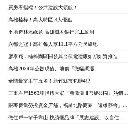
買房看指標！公共建設大領航！
高雄楠梓！高大特區 3大優點
平地造林添綠意 高雄樹木銀行完工啟用
六都之冠！高雄每人享11.1平方公尺綠地
廖泰翔：楠梓園區開發與台積電建廠如期如質推進
高雄2024年公告現值、地價「微幅調漲」
全國最富里前五名！新竹縣市包辦4里
三重左岸1563坪指標大案『新濠漾III巴黎公園』熱銷開工
跟著麥當勞投資金店舖，福星北路商圈「遠雄藝舍」金店炙手可熱
做住戶一輩子靠山 桃績優品牌「展志建設」以自住心蓋房