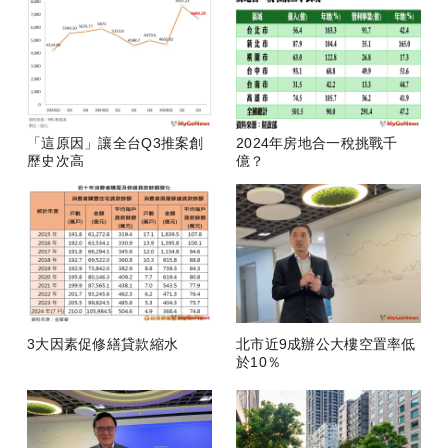
「這原因」讓全台Q3推案創
2024年房地合一稅挑戰千
歷史次高
億？
3大因素促修繕貸款縮水
北市近9成辦公大樓空置率低
於10％