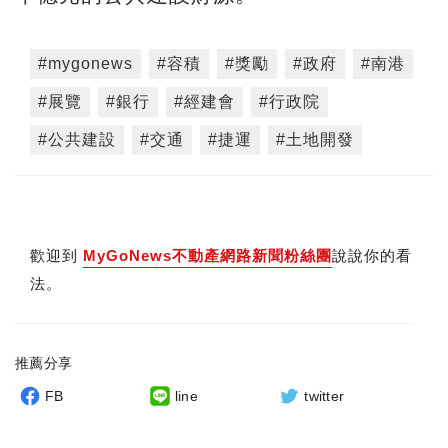
#mygonews
#容積
#獎勵
#政府
#南港
#展覽
#銀行
#經建會
#行政院
#公共建設
#交通
#捷運
#土地開發
歡迎到
MyGoNews不動產網路新聞粉絲團
說說你的看
法。
推薦分享
FB
line
twitter