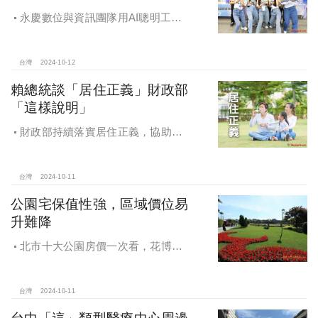
永慶數位與資訊團隊用AI聰明工
作，吸引眾多資通訊好手加入，永慶
用科技翻轉民眾購售屋體驗，領航台
灣房產科技發展
台灣
2024-10-12
賴總統談「居住正義」財政部
「這樣說明」
財政部持續落實居住正義，協助經
濟發展，減輕家庭負擔，建構優質賦
稅環境
台灣
2024-10-11
公園宅保值性強，區域價位易
升難降
北市十大公園房價一次看，花博年
漲逾一成居冠，公園宅保值性強，區
域價位易升難降
台灣
2024-10-11
台中「這」類型醫療中心周邊