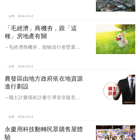
證，Q4一線建商成為購屋首選，以頂
級規劃吸引理性購屋者
台灣
2024-10-12
「毛經濟」商機夯，跟「這
種」房地產有關
毛經濟商機夯，寵物送行者營業額
大漲9.8倍，都會人寵愛毛孩，台中、
高雄相關產業熱
台灣
2024-10-12
農發區由地方政府依在地資源
進行劃設
國土計畫係依計畫引導並非隨意亂
畫 兼顧農地維護及發展需求
台灣
2024-10-12
永慶用科技翻轉民眾購售屋體
驗