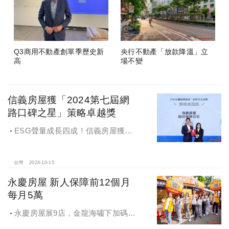
Q3商用不動產創單季歷史新
央行不動產「放款降溫」立
高
場不變
信義房屋獲「2024第七屆網
路口碑之星」策略卓越獎
ESG聲量成長四成！信義房屋獲
「2024第七屆網路口碑之星」策略卓
越獎
台灣
2024-10-15
永慶房屋 新人保障前12個月
每月5萬
永慶房屋展9店，金龍海嘯下加碼員
工保障及福利！員工保障再升級，每