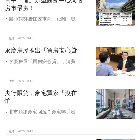
房市最夯！
醫師族群居住要求高，距離、機能
成買房關鍵，台中「這」類型醫療中
心周邊房市最夯！
台灣
2024-10-11
永慶房屋推出「買房安心貸」
永慶房屋「買房安心貸」，消費者
申請房貸免排隊還有利率優惠！永慶
房屋全方位購屋保障，保障客戶不動
產交易安全
台灣
2024-10-11
央行限貸，豪宅買家「沒在
怕」
北市頂級豪宅回溫？豪宅轉手獲利
4,743萬，央行限貸沒在怕，豪宅客捧
3億多現金交易
台灣
2024-10-10