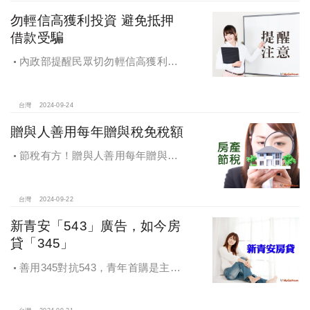
勿輕信高獲利投資 避免抵押
借款受騙
內政部提醒民眾切勿輕信高獲利投
資 避免抵押借款受騙，違法地政士將
予嚴懲
台灣
2024-09-24
贈與人善用每年贈與稅免稅額
節稅有方！贈與人善用每年贈與稅
免稅額
台灣
2024-09-22
新青安「543」廣告，如今房
貸「345」
善用345對抗543，青年首購是主
流，很多都是父母親贊助自備款助小
孩一臂之力，讓小孩子成家，如何讓