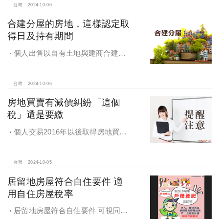
台灣
2024-10-06
合建分屋的房地，這樣認定取
得日及持有期間
個人出售以自有土地與建商合建分
屋的房地，應如何認定房地取得日及
持有期間
台灣
2024-10-06
房地買賣有減價糾紛「這個
稅」還是要繳
個人交易2016年以後取得房地買賣
雖有減價糾紛，仍應於所有權移轉登
記日次日起算30日內申報房地合一所
得稅
台灣
2024-10-05
居留地房屋符合自住要件 適
用自住房屋稅率
居留地房屋符合自住要件 可視同該