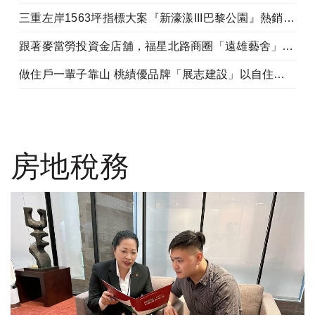
三重左岸1563坪指標大案『新濠漾III巴黎公園』熱銷開工
跟著麥當勞投資金店舖，福星北路商圈「遠雄藝舍」金店炙手可熱
做住戶一輩子靠山 桃績優品牌「展志建設」以自住心蓋房
房地稅務