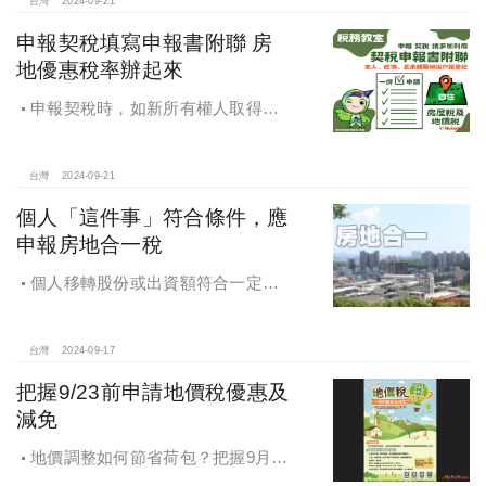
市場回歸正軌，投資客無利可圖，是
台灣
2024-09-21
政府部門應該有的配套。
申報契稅填寫申報書附聯 房
地優惠稅率辦起來
申報契稅時，如新所有權人取得房
屋後符合自住住家使用，請記得一併
填寫「契稅申報書附聯」，即可完成
房屋稅及地價稅優惠稅率之申請。
台灣
2024-09-21
個人「這件事」符合條件，應
申報房地合一稅
個人移轉股份或出資額符合一定條
件，應申報房地合一稅
台灣
2024-09-17
把握9/23前申請地價稅優惠及
減免
地價調整如何節省荷包？把握9月23
日前申請地價稅優惠及減免