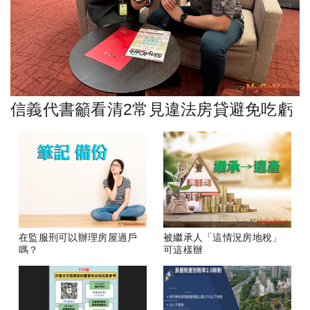
信義代書籲看清2常見違法房貸避免吃虧
在監服刑可以辦理房屋過戶
被繼承人「這情況房地稅」
嗎？
可這樣辦