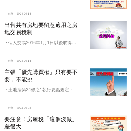
地稅局：9月陸續寄出通知書
台灣
2024-09-14
出售共有房地要留意適用之房
地交易稅制
個人交易2016年1月1日以後取得之
房地，不論盈虧，應於完成交易移轉
登記日之次日起30日內辦理申報。
台灣
2024-09-14
主張「優先購買權」只有要不
要，不能挑
土地法第34條之1執行要點規定：部
分共有人依本法條第一項規定出賣共
有土地或建物時，他共有人得以出賣
之同一條件共同或單獨優先購買。
台灣
2024-09-08
要注意！房屋稅「這個沒做」
差很大