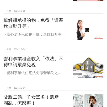
址辦竣戶籍登記適用自住用房屋稅率
台灣
2024-10-05
瞭解繼承標的物，免得「遺產
稅自動升等」
當心遺產稅節稅不成，還自動升等
台灣
2024-10-04
營利事業租金收入「依法」不
得申請放棄免稅
營利事業依住宅法免徵營業稅之租
金收入不得申請放棄免稅
台灣
2024-10-04
父親二婚、子女眾多！遺產一
團亂，怎麼辦！