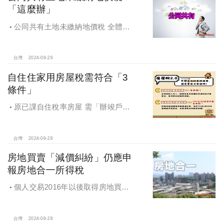
「這麼辦」
公同共有土地未繳納地價稅 全體公
同共有人需負擔連帶責任
台灣
2024-09-29
自住住家用房屋稅需符合「3
條件」
原已課自住稅率房屋 需「辦竣戶籍
登記」才能續按自住稅率課徵房屋
稅！
台灣
2024-09-28
房地買賣「減價糾紛」仍應申
報房地合一所得稅
個人交易2016年以後取得房地買賣
雖有減價糾紛，仍應於所有權移轉登
記日次日起算30日內申報房地合一所
得稅
台灣
2024-09-28