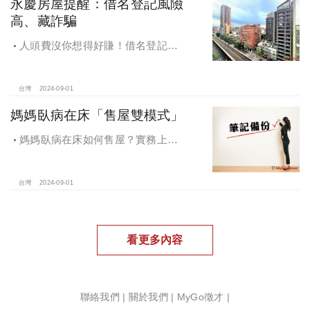
永慶房屋提醒：借名登記風險
高、藏詐騙
人頭費沒你想得好賺！借名登記風
險高、藏詐騙，永慶房屋提醒：小心
賠了信用連房子都保不住
台灣
2024-09-01
媽媽臥病在床「售屋雙模式」
媽媽臥病在床如何售屋？實務上可
以從2個方面考慮這個問題：生前處分
或是往生以後辦理。
台灣
2024-09-01
看更多內容
聯絡我們
|
關於我們
|
MyGo徵才
|