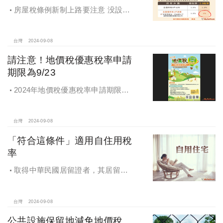
房屋稅條例新制上路要注意 没設戶
籍房屋稅差很大
台灣
2024-09-08
請注意！地價稅優惠稅率申請
期限為9/23
2024年地價稅優惠稅率申請期限為9
月23日
台灣
2024-09-08
「符合這條件」適用自住用稅
率
取得中華民國居留證者，其居留地
址之房地符合一定要件，於房屋稅及
地價稅，視同於該房地辦竣戶籍登
記，適用自住用稅率
台灣
2024-09-08
公共設施保留地減免地價稅