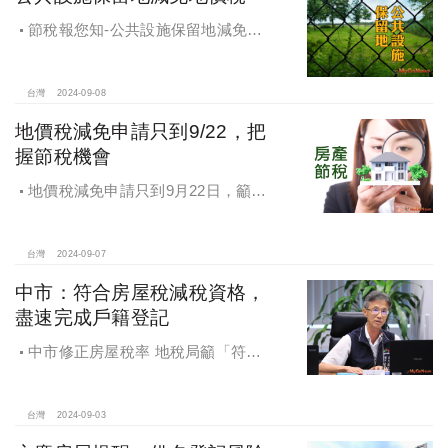
節稅報您知-公共設施保留地減免地
價稅
台灣
2024-09-08
地價稅減免申請只到9/22，把
握節稅機會
地價稅減免申請只到9月22日，籲民
眾把握節稅機會
台灣
2024-09-07
中市：符合房屋稅減稅資格，
盡速完成戶籍登記
中市修正房屋稅率 地稅局籲「符合
減稅資格者 盡速完成戶籍登記」
台灣
2024-09-03