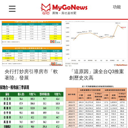
功能
央行打炒房引導房市「軟
「這原因」讓全台Q3推案
著陸」發展
創歷史次高