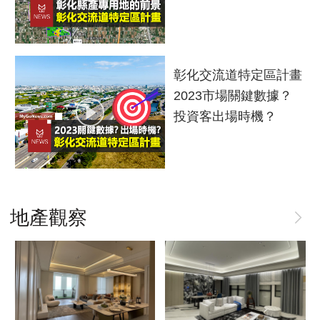
做住戶一輩子靠山 桃績優品牌「展志建設」
品牌建商聯手國際頂奢品牌 創造尊榮生活新
橋科複製「南科模式+竹科效應」房產長期
將捷集團「北大特區」推出「將捷朗學」
以自住心蓋房
高度
南科營業額破兆元，科技新貴帶動房市
穩健增值
彰化交流道特定區計畫
2023市場關鍵數據？
北大學勤路VS.北市仁愛路，1/3價享綠蔭廊道
建商注意！桃園建築工地「2項新規定」
一線建商成為Q4購屋首選
台南市南區鹽埕段國有4土地公告招商
北高雄「科技4金剛」讓橋科第一排的燕巢區受惠
投資客出場時機？
北大特區生活6特色，形塑國際居住環境品質
龜山善捷段、興安段社會住宅開工
台中「這」類型醫療中心周邊房市最夯！
台南新都安居B社宅 統包工程招標
高大特區 近＆靜「名宅」短距輕鬆滿足民生所需
地產觀察