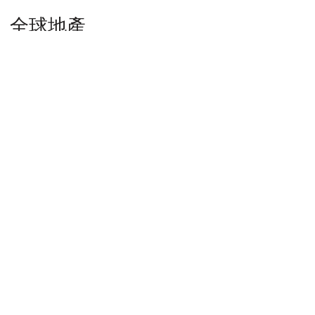
全球地產
兩岸
馬來西亞
泰國
杜拜
日本
高力國際：大陸華東2015下半年房地產仍
將保持樂觀