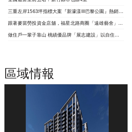
三重左岸1563坪指標大案『新濠漾III巴黎公園』熱銷開工
跟著麥當勞投資金店舖，福星北路商圈「遠雄藝舍」金店炙手可熱
做住戶一輩子靠山 桃績優品牌「展志建設」以自住心蓋房
區域情報