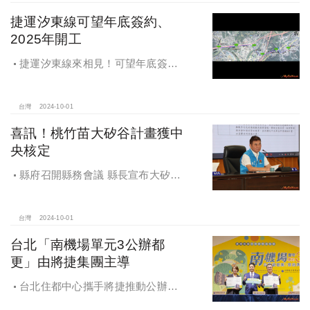
捷運汐東線可望年底簽約、
2025年開工
捷運汐東線來相見！可望年底簽約
2025年開工
台灣
2024-10-01
喜訊！桃竹苗大矽谷計畫獲中
央核定
縣府召開縣務會議 縣長宣布大矽谷
好消息
台灣
2024-10-01
台北「南機場單元3公辦都
更」由將捷集團主導
台北住都中心攜手將捷推動公辦都
更，打造南機場新風貌