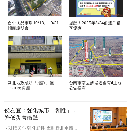
台中肉品市場10/18、10/21
提醒！2025年3/24前遷戶籍
招商說明會
享優惠
新北地政成功「擋詐」護
台南市南區鹽埕段國有4土地
1500萬房產
公告招商
侯友宜：強化城市「韌性」，
降低災害衝擊
耕耘民心 強化韌性 擘劃新北永續宜