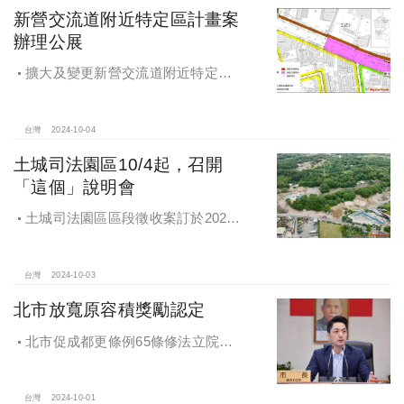
新營交流道附近特定區計畫案
辦理公展
擴大及變更新營交流道附近特定區
計畫案辦理再公展作業
台灣
2024-10-04
土城司法園區10/4起，召開
「這個」說明會
土城司法園區區段徵收案訂於2024
年10月4日、7日及8日召開抵價地抽
籤暨配地作業說明會
台灣
2024-10-03
北市放寬原容積獎勵認定
北市促成都更條例65條修法立院初
審通過，放寬原容積獎勵認定
台灣
2024-10-01