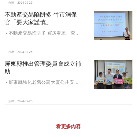
住都中心
台灣
2024-09-25
不動產交易陷阱多 竹市消保
官「要大家謹慎」
不動產交易陷阱多 買房看屋、查
價、議價、審閱步驟不可少
台灣
2024-09-25
屏東縣推出管理委員會成立補
助
屏東縣強化老舊公寓大廈公共安全
檢查與管理 推出管理委員會成立補助
台灣
2024-09-25
看更多內容