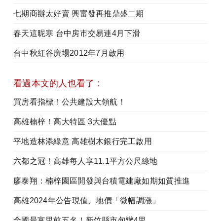
七期商辦太好賣 興富發再推鼎盛二期
春天這昵寒 台中房市交易連4月下滑
台中秋紅谷廣場2012年7月啟用
看過本文的人也看了 :
買房看指標！公共建設大領航！
高雄楠梓！高大特區 3大優點
平地造林添綠意 高雄樹木銀行完工啟用
六都之冠！高雄每人享11.1平方公尺綠地
廖泰翔：楠梓園區開發與台積電建廠如期如質推進
高雄2024年公告現值、地價「微幅調漲」
全國最富里前五名！新竹縣市包辦4里