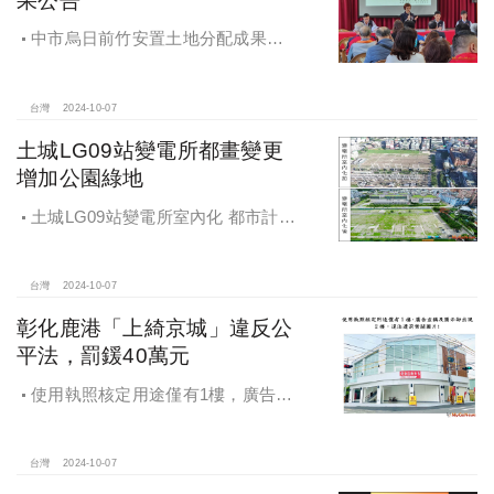
中市烏日前竹安置土地分配成果公
告 創新行政流程共創雙贏
台灣
2024-10-07
土城LG09站變電所都畫變更
增加公園綠地
土城LG09站變電所室內化 都市計畫
變更增加公園綠地
台灣
2024-10-07
彰化鹿港「上綺京城」違反公
平法，罰鍰40萬元
使用執照核定用途僅有1樓，廣告宣
稱及圖示卻出現2樓及夾層設計，違法
遭罰!
台灣
2024-10-07