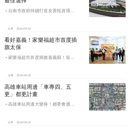
最佳選擇
台南市政府持續打造友善投資環
境，統計2019年迄今，共新增1,598件
投資案，吸引2,153億元投資額，增加
超過5萬個就業機會
台灣
2024-09-26
看好嘉義！家樂福超市首度插
旗太保
家樂福超市首度插旗嘉義縣！翁章
梁蒞臨歡慶開幕
台灣
2024-09-26
高雄車站周邊「車專四、五
更」都更計畫
高雄車站周邊大變身！都委會通過
車專四、五更新計畫
台灣
2024-09-26