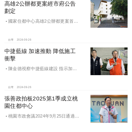
高雄2公辦都更案經市府公告
劃定
國家住都中心高雄2公辦都更案首度
公開更新地區經市府公告劃定
台灣
2024-09-26
中捷藍線 加速推動 降低施工
衝擊
陳金德視察中捷藍線建設 指示加速
推動 降低施工衝擊
台灣
2024-09-26
張善政拍板2025第1季成立桃
園住都中心
桃園市政會議2024年9月25日通過
「桃園市住宅及都市更新中心設置自
治條例」將原本社宅服務中心改制為