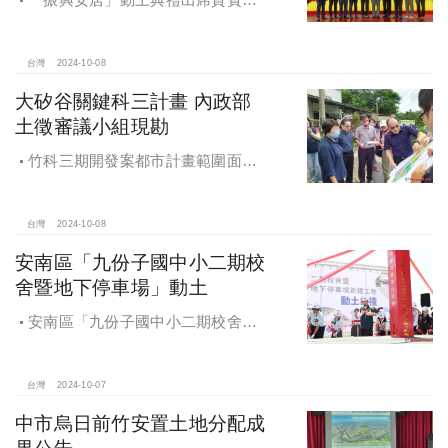
內政部董建宏政務次長、國家住都中
心花敬群董事長、立法委員魯明哲、
財政部國有財產署曾國基署長、桃園
台灣
2024-10-08
市都市發展局江南志局長等各方嘉
大矽谷關鍵科三計畫 內政部
賓，祈求工程順利進行。
土徵審議小組現勘
竹科三期開發案都市計畫範圍面積
453.94公頃，計畫區位主要開發範圍
是竹東頭重、二重、三重與柯子湖部
分地區
台灣
2024-10-08
安南區「九份子國中小二期校
舍暨地下停車場」動土
安南區「九份子國中小二期校舍暨
地下停車場」動土 黃偉哲：為當地提
供便捷就學及優質生活環境
台灣
2024-10-07
中市烏日前竹安置土地分配成
果公告