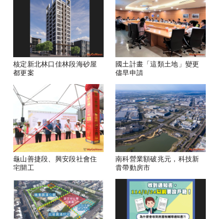
核定新北林口佳林段海砂屋
國土計畫「這類土地」變更
都更案
儘早申請
龜山善捷段、興安段社會住
南科營業額破兆元，科技新
宅開工
貴帶動房市