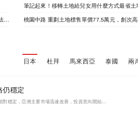
筆記起來！移轉土地給兒女用什麼方式最省土
解釋令 農地部分供道路或公設用，移轉時依稅法課土增稅
桃園中路 重劃土地標售單價77.5萬元，創次高
日本
杜拜
馬來西亞
泰國
兩
格仍穩定
持相對穩定，亞洲主要市場迅速改善，投資意向開始顯