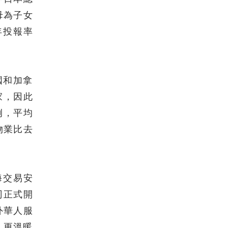
母為子女
年投報率
國和加拿
家，因此
例，平均
物業比去
海交易安
司正式開
外華人服
，更溫暖