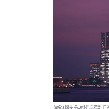
熱錢無國界 美加移民置產熱 日