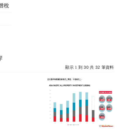
增稅
岸
30
32
顯示 1 到
共
筆資料