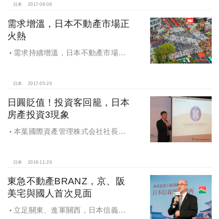
日本
2017-08-06
需求增溫，日本不動產市場正
火熱
需求持續增溫，日本不動產市場正
火熱，東京人口連21年正成長，穩健
置產投資前景佳
日本
2017-05-29
日圓貶值！投資客回籠，日本
房產投資3現象
本葉國際資產管理株式会社社長林
彥宏表示，日圓貶值，投資客回籠，
日本房產投資出現3現象
日本
2016-11-29
東急不動產BRANZ，京、阪
美宅與國人首次見面
立足關東、進軍關西，日本信義大