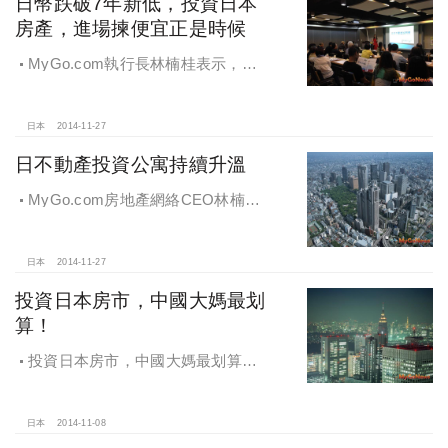
日幣跌破7年新低，投資日本
房產，進場揀便宜正是時候
MyGo.com執行長林楠桂表示，本
從現在起6個月內，投資日本房產正式
進場時機點。
日本
2014-11-27
日不動產投資公寓持續升溫
MyGo.com房地產網絡CEO林楠桂
表示，台灣投資者進入日本住宅市
場，選擇出租易的小型物件，簡單入
門。
日本
2014-11-27
投資日本房市，中國大媽最划
算！
投資日本房市，中國大媽最划算！2
年人民幣兌日圓狂升46.8％，擊敗美
元、台幣、港幣
日本
2014-11-08