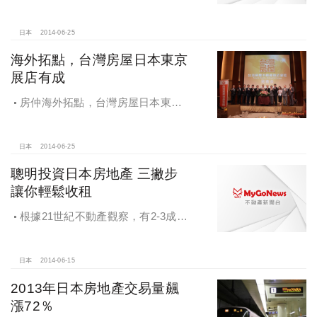
加，27％的人首選美國作為海外投資
第一考量，其次是日本跟澳洲
日本
2014-06-25
海外拓點，台灣房屋日本東京
展店有成
房仲海外拓點，台灣房屋日本東京
展店有成，首見房仲觀光行銷，門市
播台灣觀光局宣傳片
日本
2014-06-25
聰明投資日本房地產 三撇步
讓你輕鬆收租
根據21世紀不動產觀察，有2-3成民
眾願意投資海外不動產，且最想投資
的國家為日本。
日本
2014-06-15
2013年日本房地產交易量飆
漲72％