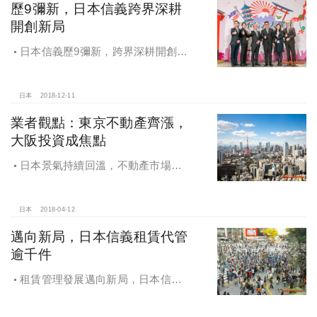
歷9彌新，日本信義跨界深耕
開創新局
日本信義歷9彌新，跨界深耕開創新
局，新增香港據點擴大服務範圍，深
耕日本本土市場SJ HOME品牌亮相
日本
2018-12-11
業者觀點：東京不動產齊漲，
大阪投資成焦點
日本景氣持續回溫，不動產市場熱
絡，東京新屋中古屋齊漲，大阪投資
型物件成焦點
日本
2018-04-12
邁向新局，日本信義租賃代管
逾千件
租賃管理發展邁向新局，日本信義
租賃代管逾千件