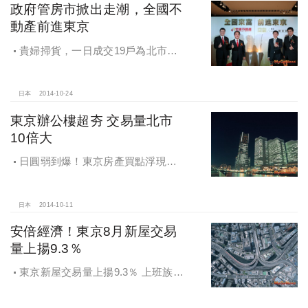
政府管房市掀出走潮，全國不
動產前進東京
貴婦掃貨，一日成交19戶為北市單
區單日2.7倍，東京首都圈新屋供不應
求，房價年漲14.5％
日本
2014-10-24
東京辦公樓超夯 交易量北市
10倍大
日圓弱到爆！東京房產買點浮現！
專家：定存單質借日圓，規避日圓貶
值風險
日本
2014-10-11
安倍經濟！東京8月新屋交易
量上揚9.3％
東京新屋交易量上揚9.3％ 上班族首
選通勤路線出爐