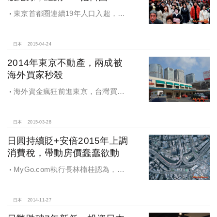
東京首都圈連續19年人口入超，住
房需求有增無減，日本信義Q1成交破
紀錄，總銷金額達111億日圓
日本
2015-04-24
2014年東京不動產，兩成被
海外買家秒殺
海外資金瘋狂前進東京，台灣買主
規模最大，2014年東京不動產，兩成
被海外買家秒殺
日本
2015-03-28
日圓持續貶+安倍2015年上調
消費稅，帶動房價蠢蠢欲動
MyGo.com執行長林楠桂認為，日
本貨幣寬鬆政策讓日幣走軟，跌幅至
11％對海外投資者進場著實有利
日本
2014-11-27