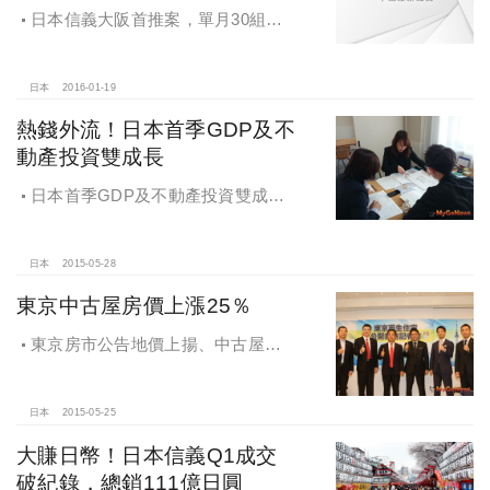
日本信義大阪首推案，單月30組客
戶申購，赴日置產瞄準東京、大阪兩
大城
日本
2016-01-19
熱錢外流！日本首季GDP及不
動產投資雙成長
日本首季GDP及不動產投資雙成
長，投資人信心增。赴日置產熱潮升
溫中，預先了解稅制因應財務規劃
日本
2015-05-28
東京中古屋房價上漲25％
東京房市公告地價上揚、中古屋房
價上漲25％，再生宅平均每日售出2
戶，全國不動產獨家銷售
日本
2015-05-25
大賺日幣！日本信義Q1成交
破紀錄，總銷111億日圓