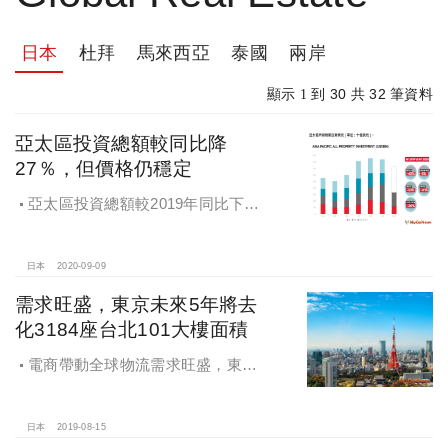
日本
杜拜
馬來西亞
泰國
兩岸
30
32
顯示 1 到
共
筆資料
亞太區投資總額較同比降
27％，但價格仍穩定
亞太區投資總額較2019年同比下降
27％，但價格仍保持相對穩定，亞洲
主要市場迅速改善，投資意向開始顯
現
日本
2020-09-09
需求旺盛，東京未來5年將去
化3184座台北101大樓面積
電商帶動全球物流需求旺盛，東京
未來5年將去化3184座台北101大樓面
積
日本
2019-08-15