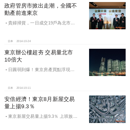
政府管房市掀出走潮，全國不
動產前進東京
貴婦掃貨，一日成交19戶為北市單
區單日2.7倍，東京首都圈新屋供不應
求，房價年漲14.5％
日本
2014-10-24
東京辦公樓超夯 交易量北市
10倍大
日圓弱到爆！東京房產買點浮現！
專家：定存單質借日圓，規避日圓貶
值風險
日本
2014-10-11
安倍經濟！東京8月新屋交易
量上揚9.3％
東京新屋交易量上揚9.3％ 上班族首
選通勤路線出爐