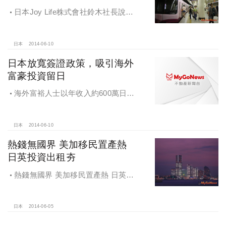
日本Joy Life株式會社鈴木社長說
明，現在日本東京都心的房地產項
目，租金回報高，購入成本低
日本
2014-06-10
日本放寬簽證政策，吸引海外
富豪投資留日
海外富裕人士以年收入約600萬日元
以上，擁有7000萬日元以上資產，年
齡在55歲以上為對象。
日本
2014-06-10
熱錢無國界 美加移民置產熱
日英投資出租夯
熱錢無國界 美加移民置產熱 日英投
資出租夯
日本
2014-06-05