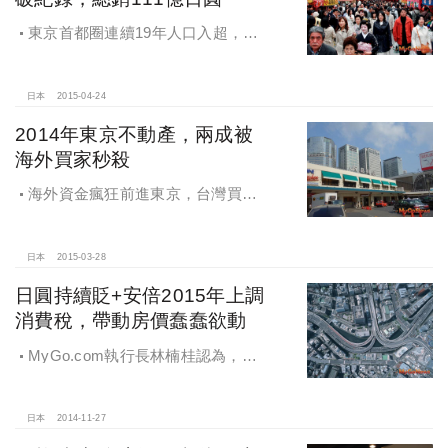
東京首都圈連續19年人口入超，住
房需求有增無減，日本信義Q1成交破
紀錄，總銷金額達111億日圓
日本
2015-04-24
2014年東京不動產，兩成被
海外買家秒殺
海外資金瘋狂前進東京，台灣買主
規模最大，2014年東京不動產，兩成
被海外買家秒殺
日本
2015-03-28
日圓持續貶+安倍2015年上調
消費稅，帶動房價蠢蠢欲動
MyGo.com執行長林楠桂認為，日
本貨幣寬鬆政策讓日幣走軟，跌幅至
11％對海外投資者進場著實有利
日本
2014-11-27