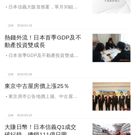
日本信義大阪首推案，單月30組客
戶申購，赴日置產瞄準東京、大阪兩
大城
日本
2016-01-19
熱錢外流！日本首季GDP及不
動產投資雙成長
日本首季GDP及不動產投資雙成
長，投資人信心增。赴日置產熱潮升
溫中，預先了解稅制因應財務規劃
日本
2015-05-28
東京中古屋房價上漲25％
東京房市公告地價上揚、中古屋房
價上漲25％，再生宅平均每日售出2
戶，全國不動產獨家銷售
日本
2015-05-25
大賺日幣！日本信義Q1成交
破紀錄，總銷111億日圓