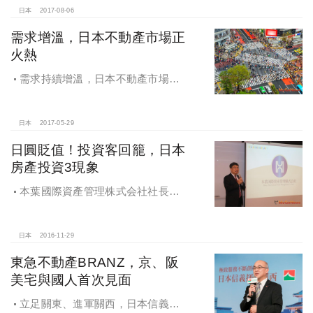
日本
2017-08-06
需求增溫，日本不動產市場正
火熱
需求持續增溫，日本不動產市場正
火熱，東京人口連21年正成長，穩健
置產投資前景佳
日本
2017-05-29
日圓貶值！投資客回籠，日本
房產投資3現象
本葉國際資產管理株式会社社長林
彥宏表示，日圓貶值，投資客回籠，
日本房產投資出現3現象
日本
2016-11-29
東急不動產BRANZ，京、阪
美宅與國人首次見面
立足關東、進軍關西，日本信義大