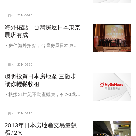
加，27％的人首選美國作為海外投資
第一考量，其次是日本跟澳洲
日本
2014-06-25
海外拓點，台灣房屋日本東京
展店有成
房仲海外拓點，台灣房屋日本東京
展店有成，首見房仲觀光行銷，門市
播台灣觀光局宣傳片
日本
2014-06-25
聰明投資日本房地產 三撇步
讓你輕鬆收租
根據21世紀不動產觀察，有2-3成民
眾願意投資海外不動產，且最想投資
的國家為日本。
日本
2014-06-15
2013年日本房地產交易量飆
漲72％