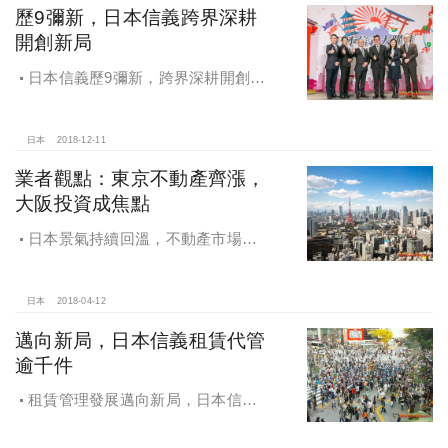
歷9彌新，日本信義跨界深耕
開創新局
日本信義歷9彌新，跨界深耕開創新
局，新增香港據點擴大服務範圍，深
耕日本本土市場SJ HOME品牌亮相
日本
2018-12-11
業者觀點：東京不動產齊漲，
大阪投資成焦點
日本景氣持續回溫，不動產市場熱
絡，東京新屋中古屋齊漲，大阪投資
型物件成焦點
日本
2018-04-12
邁向新局，日本信義租賃代管
逾千件
租賃管理發展邁向新局，日本信義
租賃代管逾千件