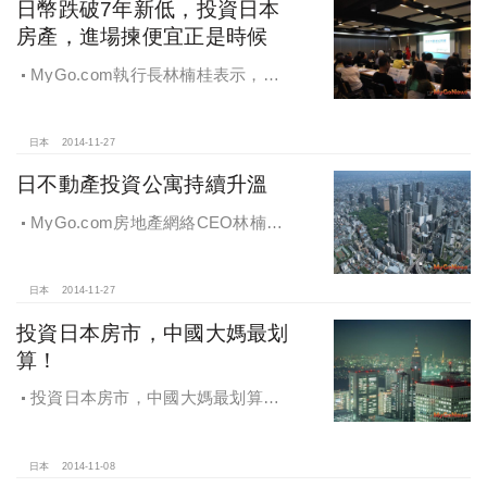
日幣跌破7年新低，投資日本
房產，進場揀便宜正是時候
MyGo.com執行長林楠桂表示，本
從現在起6個月內，投資日本房產正式
進場時機點。
日本
2014-11-27
日不動產投資公寓持續升溫
MyGo.com房地產網絡CEO林楠桂
表示，台灣投資者進入日本住宅市
場，選擇出租易的小型物件，簡單入
門。
日本
2014-11-27
投資日本房市，中國大媽最划
算！
投資日本房市，中國大媽最划算！2
年人民幣兌日圓狂升46.8％，擊敗美
元、台幣、港幣
日本
2014-11-08