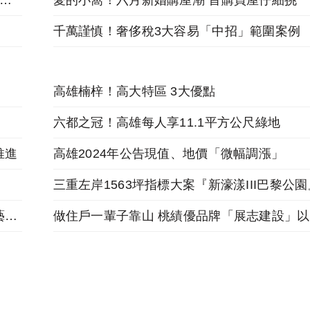
樣也罰！持有2年內的停車位和他人交換，應報繳奢侈稅
愛的小窩！六月新婚購屋潮 首購買屋仔細挑
千萬謹慎！奢侈稅3大容易「中招」範圍案例
高雄楠梓！高大特區 3大優點
六都之冠！高雄每人享11.1平方公尺綠地
推進
高雄2024年公告現值、地價「微幅調漲」
跟著麥當勞投資金店舖，福星北路商圈「遠雄藝舍」金店炙手可熱