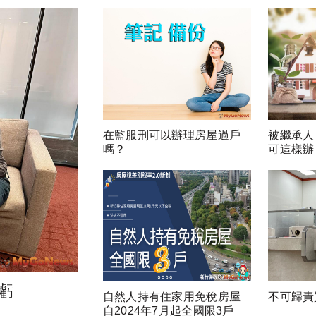
在監服刑可以辦理房屋過戶
被繼承人
嗎？
可這樣辦
虧
自然人持有住家用免稅房屋
不可歸責
自2024年7月起全國限3戶