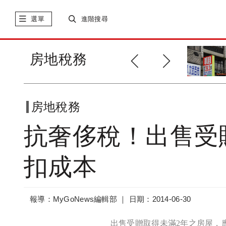
選單
進階搜尋
何苦呢！為奢侈稅上法院，最後
房地稅務
還是敗訴
房地稅務
抗奢侈稅！出售受
扣成本
報導：MyGoNews編輯部 ｜
日期：2014-06-30
出售受贈取得未滿2年之房屋，