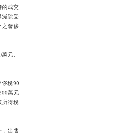
時的成交
得減除受
分之奢侈
0萬元、
奢侈稅90
00萬元
依所得稅
外，出售