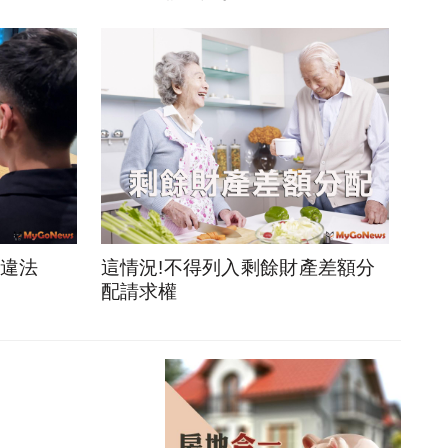
貸違法
這情況!不得列入剩餘財產差額分
配請求權