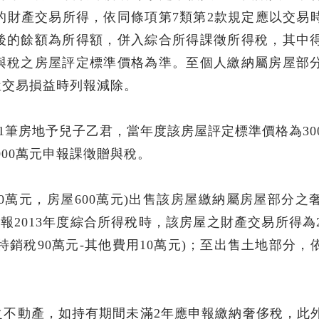
定的財產交易所得，依同條項第7類第2款規定應以交易
後的餘額為所得額，併入綜合所得課徵所得稅，其中
與稅之房屋評定標準價格為準。至個人繳納屬房屋部
屋交易損益時列報減除。
與1筆房地予兒子乙君，當年度該房屋評定標準價格為30
000萬元申報課徵贈與稅。
,400萬元，房屋600萬元)出售該房屋繳納屬房屋部分之
申報2013年度綜合所得稅時，該房屋之財產交易所得為2
元-特銷稅90萬元-其他費用10萬元)；至出售土地部分，
之不動產，如持有期間未滿2年應申報繳納奢侈稅，此