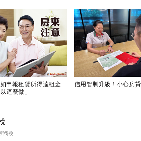
租如申報租賃所得達租金
信用管制升級！小心房
可以這麼做」
稅
一所得稅