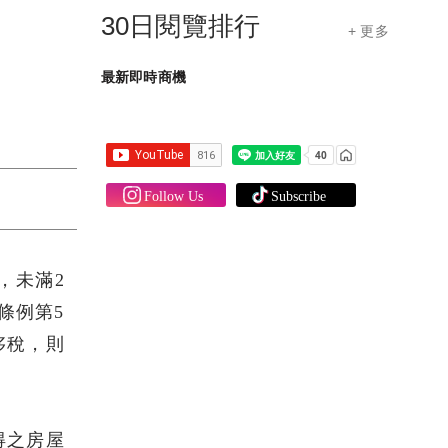
30日閱覽排行
+ 更多
最新即時商機
，未滿2
條例第5
侈稅，則
得之房屋