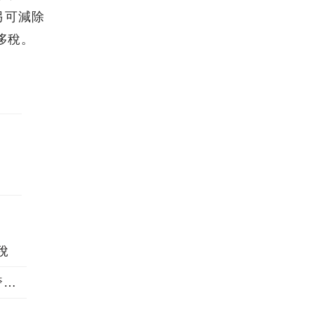
另可減除
侈稅。
稅
查很緊喔！出售持有未滿2年之停車位應課徵奢侈稅