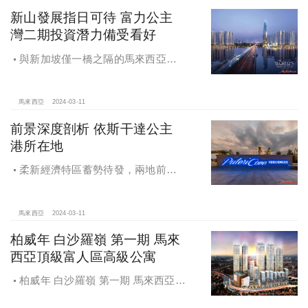
新山發展指日可待 富力公主
灣二期投資潛力備受看好
與新加坡僅一橋之隔的馬來西亞新
山，優越的地理位置將會為整座城市
帶來巨大成長
馬來西亞
2024-03-11
前景深度剖析 依斯干達公主
港所在地
柔新經濟特區蓄勢待發，兩地前景
備受看好。柔佛作為東協當中發展迅
猛的經濟體，企業主厚愛，外資比重
增加，人均GDP穩步上升
馬來西亞
2024-03-11
柏威年 白沙羅嶺 第一期 馬來
西亞頂級富人區高級公寓
柏威年 白沙羅嶺 第一期 馬來西亞頂
級富人區高級公寓，入住即享尊貴生