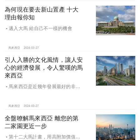
為何現在要去新山置產 十大
理由報你知
邁入大馬 給自己不一樣的機會
馬來西亞
2024-03-27
引人入勝的文化風情，讓人安
心的經濟發展，令人驚嘆的馬
來西亞
馬來西亞是近幾年發展最好的非西
方國家之一，也是最多海外人士選擇
移居的國家之一。
馬來西亞
2024-03-27
全盤暸解馬來西亞 離您的第
二家園更近一步
第十二大馬計畫，用高附加價值創