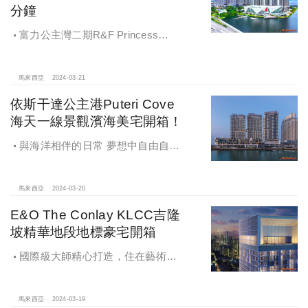
分鐘
富力公主灣二期R&F Princess
Cove -新馬往返十分鐘 濱海生活氛圍
真愜意！號稱CP值最高的馬來西亞建
案，地理位置和未來潛力有多驚人？
馬來西亞
2024-03-21
依斯干達公主港Puteri Cove
海天一線景觀濱海美宅開箱！
與海洋相伴的日常 夢想中自由自在
的濱海愜意生活
馬來西亞
2024-03-20
E&O The Conlay KLCC吉隆
坡精華地段地標豪宅開箱
國際級大師精心打造，住在藝術品
裡的質感生活，E&O The Conlay
KLCC–豪宅藝術品，奢華大氣！吉隆
坡精華地段地標豪宅開箱
馬來西亞
2024-03-19