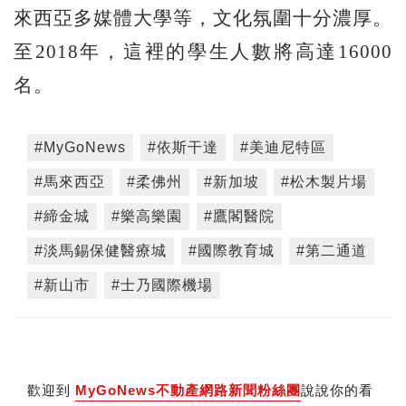
來西亞多媒體大學等，文化氛圍十分濃厚。
至2018年，這裡的學生人數將高達16000
名。
#MyGoNews
#依斯干達
#美迪尼特區
#馬來西亞
#柔佛州
#新加坡
#松木製片場
#締金城
#樂高樂園
#鷹閣醫院
#淡馬錫保健醫療城
#國際教育城
#第二通道
#新山市
#士乃國際機場
歡迎到
MyGoNews不動產網路新聞粉絲團
說說你的看