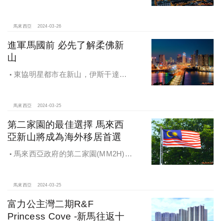
造城市新動能，柔佛「小深圳」 經濟
特區前景看好。
馬來西亞
2024-03-26
進軍馬國前 必先了解柔佛新
山
東協明星都市在新山，伊斯干達經
濟特區領航大馬未來經濟走勢
馬來西亞
2024-03-25
第二家園的最佳選擇 馬來西
亞新山將成為海外移居首選
馬來西亞政府的第二家園(MM2H)移
居計劃，加上即將通車的新柔捷運
RTS，有機會讓新山房市迎來一波漲
幅
馬來西亞
2024-03-25
富力公主灣二期R&F
Princess Cove -新馬往返十