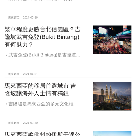
心的首選
馬來西亞
2024-05-16
繁華程度更勝台北信義區？吉
隆坡武吉免登(Bukit Bintang)
有何魅力？
武吉免登(Bukit Bintang)是吉隆坡最
知名的鬧區，周邊交通便利、生活配
套完善、住房需求高，但是鄰近建案
稀缺。
馬來西亞
2024-04-01
馬來西亞的移居首選城市 吉
隆坡讓海外人士情有獨鍾
吉隆坡是馬來西亞的多元文化樞
紐，也是帶動國家經濟發展的重要城
市。
馬來西亞
2024-03-30
馬來西亞柔佛州的伊斯干達公