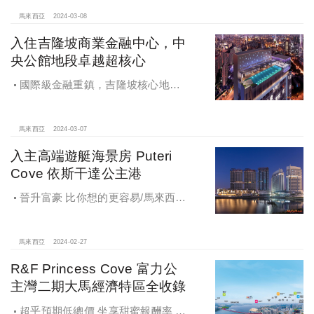
活，備受期待的富人區綜合開發項
目，為住戶打造出的富裕生活圈
馬來西亞
2024-03-08
入住吉隆坡商業金融中心，中
央公館地段卓越超核心
國際級金融重鎮，吉隆坡核心地段
豪華美宅，實現理想中的高端生活
馬來西亞
2024-03-07
入主高端遊艇海景房 Puteri
Cove 依斯干達公主港
晉升富豪 比你想的更容易/馬來西亞
燙金夢幻之港
馬來西亞
2024-02-27
R&F Princess Cove 富力公
主灣二期大馬經濟特區全收錄
超乎預期低總價 坐享甜蜜報酬率 新