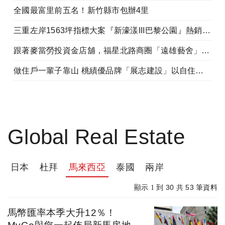
全國最富里前五名！新竹縣市包辦4里
三重左岸1563坪指標大案『新濠漾III巴黎公園』熱銷開工
跟著麥當勞投資金店舖，福星北路商圈「遠雄藝舍」金店炙手可熱
做住戶一輩子靠山 桃績優品牌「展志建設」以自住心蓋房
Global Real Estate
日本
杜拜
馬來西亞
泰國
兩岸
30
53
顯示 1 到
共
筆資料
馬幣匯率本季大升12％！
MyGo與您一起佈局新馬房地