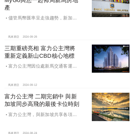
產
儘管馬幣匯率呈走強趨勢，新加坡
人對於柔佛房地產的需求並未受到抑
制，關鍵就在於房產租金收益高，以
及2026年新柔捷運完工等話題，讓星
馬來西亞
2024-09-26
國買家對柔佛房地產的需求穩步成
三期重磅亮相 富力公主灣將
長。
重新定義新山CBD核心地標
富力公主灣因位處新馬交通客運樞
紐與新山中央車站附近，多達27條公
車路線以及KTM洲際列車可供住戶搭
乘，最豐富的陸上交通選擇盡在富力
馬來西亞
2024-09-12
公主灣。
富力公主灣 二期完銷中 與新
加坡同步高飛的最後卡位時刻
富力公主灣，與新加坡共享各項利
多的新山濱海捷運宅
馬來西亞
2024-08-24