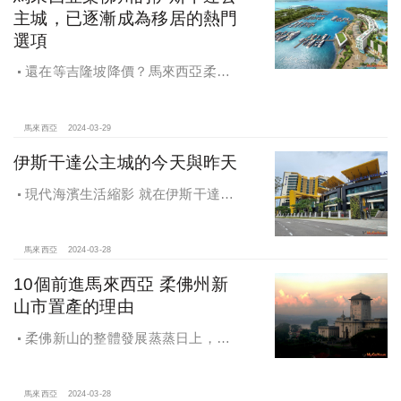
主城，已逐漸成為移居的熱門
選項
還在等吉隆坡降價？馬來西亞柔佛
州的伊斯干達公主城，已逐漸成為移
居的熱門選項/周邊配套愈發完善的伊
斯干達公主城，亮點不是只有樂高主
馬來西亞
2024-03-29
題樂園而已
伊斯干達公主城的今天與昨天
現代海濱生活縮影 就在伊斯干達公
主城，帶您認識伊斯干達公主城
馬來西亞
2024-03-28
10個前進馬來西亞 柔佛州新
山市置產的理由
柔佛新山的整體發展蒸蒸日上，吸
引了非常多海外人士前往投資置產，
但除了經濟進步之外，還有著許多原
因促使著他們投奔新山的懷抱。
馬來西亞
2024-03-28