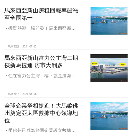
馬來西亞新山房租回報率飆漲
至全國第一
投資熱潮一觸即發！馬來西亞新山
房租回報率飆漲至全國第一！
馬來西亞
2024-07-12
馬來西亞新山富力公主灣二期
挾新馬捷運 房市大利多
住在富力公主灣，樓下就是濱海複
合式商場、周遭還有IMAX影院及大型
超市、特色餐廳等，生活機能超便
利。
馬來西亞
2024-06-06
全球企業爭相搶進！大馬柔佛
州奠定亞太區數據中心領導地
位
柔佛州已成為跨國企業設立數據中