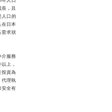
6年人口
成長，且
是人口的
具在日本
高需求狀
仲介服務
件以上，
產投資為
，代理執
加安全有