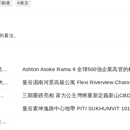
不動產
#東京
的看法。
德國慕尼黑建築博物館「台灣行動！與社會對話的建築」線上開幕
馬來西亞新山富力公主灣二期挾新馬捷運 房市大利多
博尚璽Nue Epic讓入主拉瑪九再度成為可能
鄰近各大CBD核心 在Niche Pride Ekkamai享受質感生活