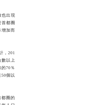
數也出現
於首都圈
本增加而
，201
位數以上
的70％
50個以
首都圈的