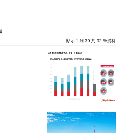
岸
30
32
顯示 1 到
共
筆資料