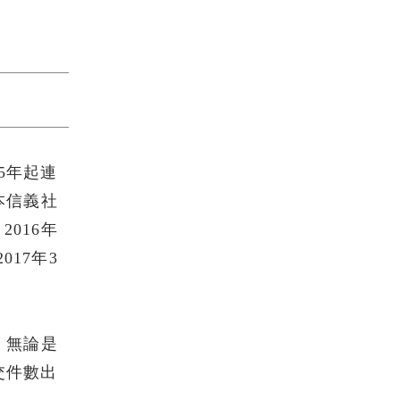
5年起連
本信義社
016年
017年3
，無論是
交件數出