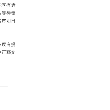
能享有近
區等待發
房市明日
心度有提
中正藝文