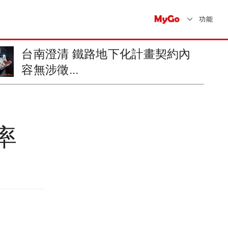
功能
高鐵台南 「沙崙智慧綠能科學
城」3/3...
率