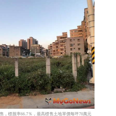
，標脫率66.7％，最高標售土地單價每坪70萬元