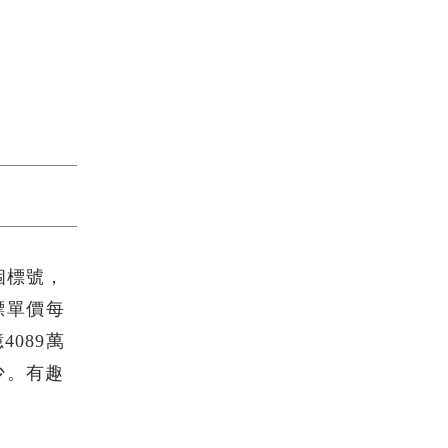
個標號，
標單價每
4089萬
少。有趣