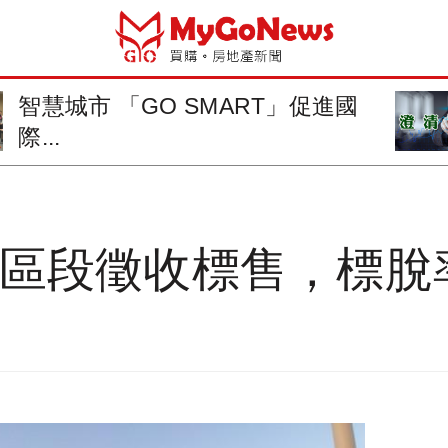
台南澄清 鐵路地下化計畫契約內
容無涉徵...
路區段徵收標售，標脫