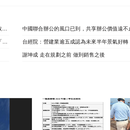
【正妹牆】正妹房仲「施嘉琪」努力幫客戶爭取最大利益
最新民調！「5結論」看2017、估2018，房市「L型」
台經院：營建業逾五成認為未來半年景氣好轉
謝坤成 走在規劃之前 做到銷售之後