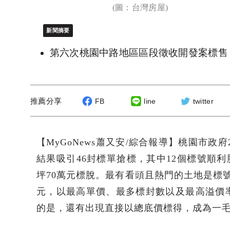
(圖：台灣房屋)
新聞摘要
第六次桃園中路地區區段徵收開發案標售，
推薦分享
FB
line
twitter
【MyGoNews蕭又安/綜合報導】桃園市政府
結果吸引46封標單搶標，其中12個標號順利脫
坪70萬元標脫。最有看頭且熱門的土地是標號12
元，以最高單價、最多標封數以及最高溢價
的是，還有出現直接以總底價標得，成為一