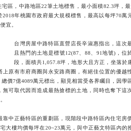
，中路地區22筆土地標售，最小面積82.3坪，最大1
屬於2018年桃園市政府最大規模標售，最高以每坪70萬
到便宜。
台灣房屋中路特區直營店長辛淑惠指出，這次
且熱門的土地是標號12(87、88、91地號)，
段，面積共1,057.8坪，地形大且方正，坐落於
搭上原有市府商圈與永安路商圈，有絕佳位置的優越
，總價7億4089萬元標出，顯見相當受各界矚目，因學
，無可取代因而造成最熱搶標的土地，同時也奪下這
銜。
最靠中正藝特區的重劃區，現階段中路特區內住宅房
住宅大樓均價每坪在20~23萬元，與中正藝文特區內的