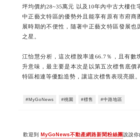
坪均價約28~35萬元 以及10年內中古大樓
中正藝文特區的優勢外且能享有原有市府商
展時期的不便性，隨著中正藝文特區發展也
之星。
江怡慧分析，這次標脫率達66.7％，且有
升意味，最主要是本次是以第五次標售底價
特區相連等優點造勢，讓這次標售表現亮眼
#MyGoNews
#桃園
#標售
#中路地區
歡迎到
MyGoNews不動產網路新聞粉絲團
說說你