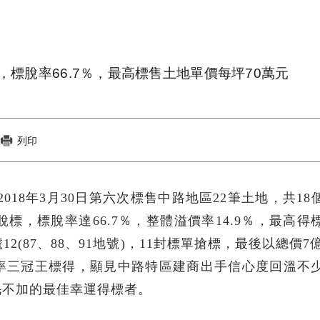
標脫率66.7％，最高標售土地單價每坪70萬元
列印
2018年3月30日第六次標售中路地區22筆土地，共18
標，標脫率達66.7％，整體溢價率14.9％，最高得
(87、88、91地號)，11封標單搶標，最後以總價7億
率三冠王標得，顯見中路特區建商出手信心度回溫不
毛不加的最佳幸運得標者。