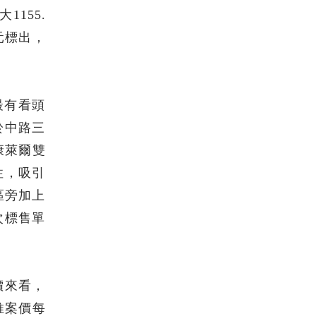
155.
元標出，
最有看頭
位於中路三
康萊爾雙
性，吸引
區旁加上
次標售單
價來看，
推案價每