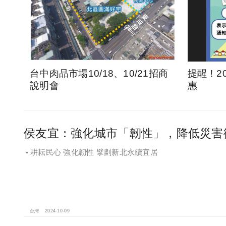
台中肉品市場10/18、10/21招商
提醒！2
說明會
惠
侯友宜：強化城市「韌性」，降低災害
耕耘民心 強化韌性 擘劃新北永續宜居
台灣
2024-10-09