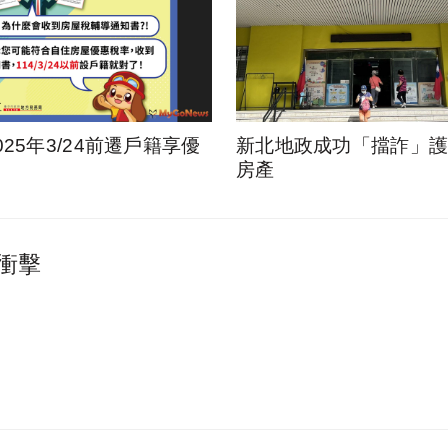
025年3/24前遷戶籍享優
新北地政成功「擋詐」護1
房產
衝擊