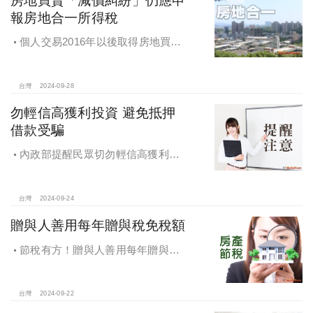
報房地合一所得稅
個人交易2016年以後取得房地買賣
雖有減價糾紛，仍應於所有權移轉登
記日次日起算30日內申報房地合一所
得稅
台灣
2024-09-28
勿輕信高獲利投資 避免抵押
借款受騙
內政部提醒民眾切勿輕信高獲利投
資 避免抵押借款受騙，違法地政士將
予嚴懲
台灣
2024-09-24
贈與人善用每年贈與稅免稅額
節稅有方！贈與人善用每年贈與稅
免稅額
台灣
2024-09-22