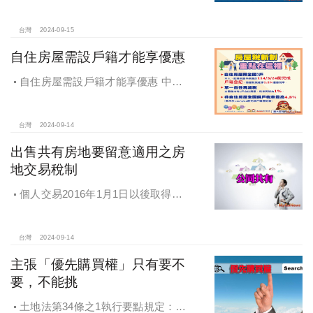
省房屋稅
台灣
2024-09-15
自住房屋需設戶籍才能享優惠
自住房屋需設戶籍才能享優惠 中市
地稅局：9月陸續寄出通知書
台灣
2024-09-14
出售共有房地要留意適用之房
地交易稅制
個人交易2016年1月1日以後取得之
房地，不論盈虧，應於完成交易移轉
登記日之次日起30日內辦理申報。
台灣
2024-09-14
主張「優先購買權」只有要不
要，不能挑
土地法第34條之1執行要點規定：部