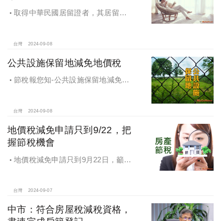
取得中華民國居留證者，其居留地
址之房地符合一定要件，於房屋稅及
地價稅，視同於該房地辦竣戶籍登
記，適用自住用稅率
台灣
2024-09-08
公共設施保留地減免地價稅
節稅報您知-公共設施保留地減免地
價稅
台灣
2024-09-08
地價稅減免申請只到9/22，把
握節稅機會
地價稅減免申請只到9月22日，籲民
眾把握節稅機會
台灣
2024-09-07
中市：符合房屋稅減稅資格，