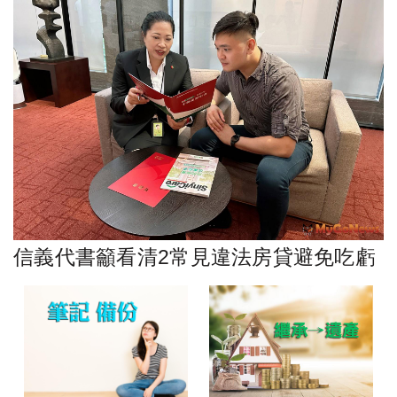
信義代書籲看清2常見違法房貸避免吃虧