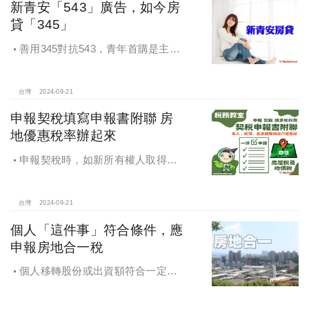
新青安「543」廣告，如今房
貸「345」
善用345對抗543，青年首購是主
流，很多都是父母親贊助自備款助小
孩一臂之力，讓小孩子成家，如何讓
市場回歸正軌，投資客無利可圖，是
台灣
2024-09-21
政府部門應該有的配套。
申報契稅填寫申報書附聯 房
地優惠稅率辦起來
申報契稅時，如新所有權人取得房
屋後符合自住住家使用，請記得一併
填寫「契稅申報書附聯」，即可完成
房屋稅及地價稅優惠稅率之申請。
台灣
2024-09-21
個人「這件事」符合條件，應
申報房地合一稅
個人移轉股份或出資額符合一定條
件，應申報房地合一稅