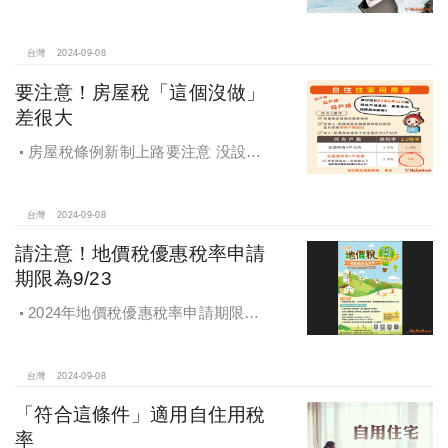
分共有人依本法條第一項規定出賣共
有土地或建物時，他共有人得以出賣
之同一條件共同或單獨優先購買。
台灣
2024-09-08
要注意！房屋稅「這個沒做」
差很大
房屋稅條例新制上路要注意 没設戶
籍房屋稅差很大
台灣
2024-09-08
請注意！地價稅優惠稅率申請
期限為9/23
2024年地價稅優惠稅率申請期限為9
月23日
台灣
2024-09-08
「符合這條件」適用自住用稅
率