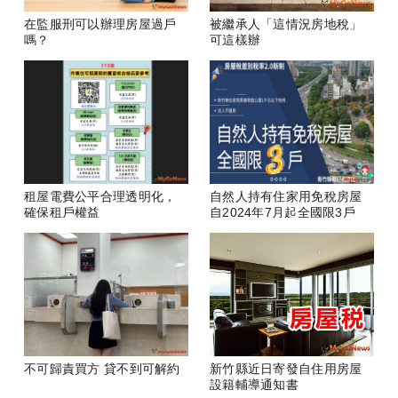
在監服刑可以辦理房屋過戶
被繼承人「這情況房地稅」
嗎？
可這樣辦
租屋電費公平合理透明化，
自然人持有住家用免稅房屋
確保租戶權益
自2024年7月起全國限3戶
不可歸責買方 貸不到可解約
新竹縣近日寄發自住用房屋
設籍輔導通知書