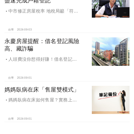
盡速完成戶籍登記
中市修正房屋稅率 地稅局籲「符合
減稅資格者 盡速完成戶籍登記」
台灣
2024-09-03
永慶房屋提醒：借名登記風險
高、藏詐騙
人頭費沒你想得好賺！借名登記風
險高、藏詐騙，永慶房屋提醒：小心
賠了信用連房子都保不住
台灣
2024-09-01
媽媽臥病在床「售屋雙模式」
媽媽臥病在床如何售屋？實務上可
以從2個方面考慮這個問題：生前處分
或是往生以後辦理。
台灣
2024-09-01