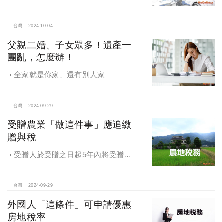
金收入不得申請放棄免稅
台灣
2024-10-04
父親二婚、子女眾多！遺產一
團亂，怎麼辦！
全家就是你家、還有別人家
台灣
2024-09-29
受贈農業「做這件事」應追繳
贈與稅
受贈人於受贈之日起5年內將受贈之
農業用地贈與他人，應追繳贈與稅
台灣
2024-09-29
外國人「這條件」可申請優惠
房地稅率