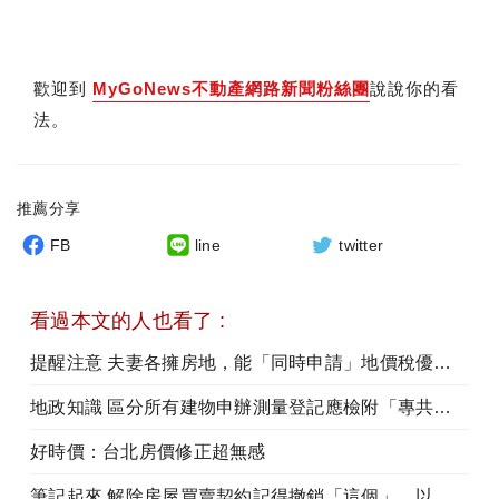
歡迎到
MyGoNews不動產網路新聞粉絲團
說說你的看
法。
推薦分享
FB
line
twitter
看過本文的人也看了 :
提醒注意 夫妻各擁房地，能「同時申請」地價稅優惠？
地政知識 區分所有建物申辦測量登記應檢附「專共有圖說」
好時價：台北房價修正超無感
筆記起來 解除房屋買賣契約記得撤銷「這個」，以免遭移