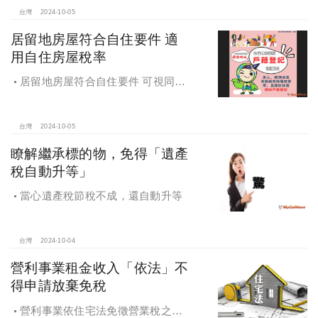
得稅
台灣
2024-10-05
居留地房屋符合自住要件 適
用自住房屋稅率
居留地房屋符合自住要件 可視同該
址辦竣戶籍登記適用自住用房屋稅率
台灣
2024-10-05
瞭解繼承標的物，免得「遺產
稅自動升等」
當心遺產稅節稅不成，還自動升等
台灣
2024-10-04
營利事業租金收入「依法」不
得申請放棄免稅
營利事業依住宅法免徵營業稅之租