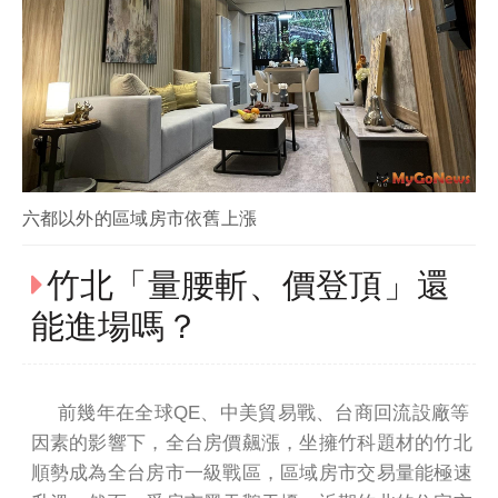
六都以外的區域房市依舊上漲
竹北「量腰斬、價登頂」還
能進場嗎？
前幾年在全球QE、中美貿易戰、台商回流設廠等
因素的影響下，全台房價飆漲，坐擁竹科題材的竹北
順勢成為全台房市一級戰區，區域房市交易量能極速