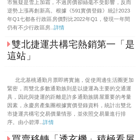
市無疑是雪上加霜，不過房價卻絲毫不受影響，反而
逆勢上漲再創新高。根據《591實價登錄》統計2023
年Q1七都各行政區房價對比2022年Q1，發現一年間
仍有不少行政區房..
詳情
雙北捷運共構宅熱銷第一「是
這站」
北北基桃通勤月票即將實施，促使周邊生活圈更加
緊密，而雙北多數通勤族則是以捷運為主要的交通運
具，因此與捷運的距離是許多通勤族購屋重要的考量
因素，永慶房產集團根據實價登錄資料，統計出雙北
市捷運共構宅交易價量情形，並依照交易量進行排
序。由小碧潭..
詳情
買賣移轉「透玄機」積極看屋