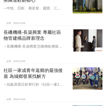
中悦、亞昕、興富發、麗寶、三發
地產、新濠等建商均陸續進入副都心
興建商辦，目前整體開發率近六成，
未來還陸續有超過7萬坪辦公樓面積新
台灣
2024-10-08
供給。
長磯機構-長築興業 專屬社區
物管建構品牌新理念
長磯機構-長築興業交織傳統價值與
創新理念，繼一品苑、聽河院與聽心
苑系列，即將為您獻上全新白派美學
家邸「長築白樓1」
台灣
2024-10-08
社區一家成青年返鄉的最強後
盾 為城鄉發展找解方
信義房屋日前舉行的《社區一家20
週年得主故事講座》，特別邀請來自
宜蘭的美得冒泡共同創辦人張台賜和
彰化鬆勢三日節策展人劉孟豪分享他
台灣
2024-10-08
們如何以創新思維和社區凝聚力，為