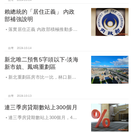
台灣
2024-10-14
賴總統的「居住正義」 內政
部補強說明
落實居住正義 內政部積極推動多元
住宅方案 健全房市治理
台灣
2024-10-14
新北唯二預售5字頭以下-淡海
新市鎮、鳳鳴重劃區
新北重劃區房市比一比，林口新市
鎮交易破2千件最熱絡！淡海新市鎮預
售還有3字頭！成交件數直逼2千件
台灣
2024-10-13
連三季房貸期數站上300個月
連三季房貸期數站上300個月，4都
貸款期數創新高