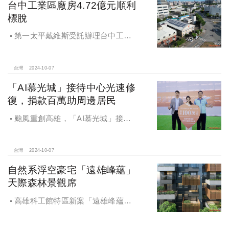
台中工業區廠房4.72億元順利
家鄉帶來改變和發展的故事。
標脫
第一太平戴維斯受託辦理台中工業
區三面臨路廠房公開標售，由在地機
電工程顧問公司以4.72億元得標，溢
價率5％。
台灣
2024-10-07
「AI慕光城」接待中心光速修
復，捐款百萬助周邊居民
颱風重創高雄，「AI慕光城」接待
中心光速神修復中，清景麟集團與三
地開發集團率先捐款100萬助力周邊居
民復原家園
台灣
2024-10-07
自然系浮空豪宅「遠雄峰蘊」
天際森林景觀席
高雄科工館特區新案「遠雄峰蘊」
在1598坪朗闊大基地打造凌空27層的
天空森林