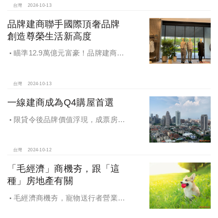
台灣
2024-10-13
品牌建商聯手國際頂奢品牌
創造尊榮生活新高度
瞄準12.9萬億元富豪！品牌建商聯
手國際頂奢品牌 創造尊榮生活新高度
台灣
2024-10-13
一線建商成為Q4購屋首選
限貸令後品牌價值浮現，成票房保
證，Q4一線建商成為購屋首選，以頂
級規劃吸引理性購屋者
台灣
2024-10-12
「毛經濟」商機夯，跟「這
種」房地產有關
毛經濟商機夯，寵物送行者營業額
大漲9.8倍，都會人寵愛毛孩，台中、