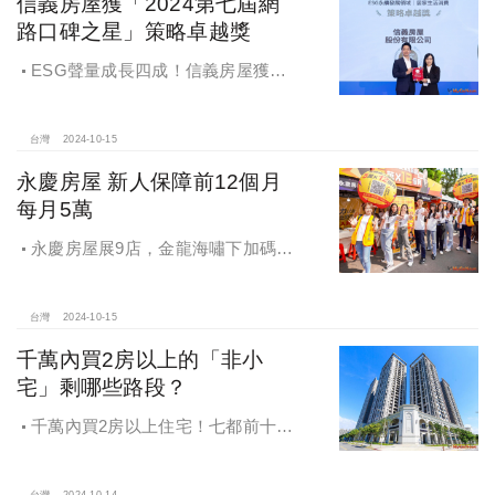
信義房屋獲「2024第七屆網
路口碑之星」策略卓越獎
ESG聲量成長四成！信義房屋獲
「2024第七屆網路口碑之星」策略卓
越獎
台灣
2024-10-15
永慶房屋 新人保障前12個月
每月5萬
永慶房屋展9店，金龍海嘯下加碼員
工保障及福利！員工保障再升級，每
月還多放「有薪充電假」擴大員工幸
福感，看得到更領得到！業務新人保
台灣
2024-10-15
障前12個月每月5萬
千萬內買2房以上的「非小
宅」剩哪些路段？
千萬內買2房以上住宅！七都前十大
熱銷路段大公開，新北這區包辦前5
名，桃園也有2路段上榜