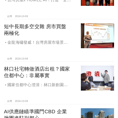
魔法家」，AI地產機器人5.0！台灣房
屋三大AI技術智能服務
台灣
2024-10-09
短中長期多空交雜 房市買盤
兩極化
金龍海嘯發威！台灣房屋市場景氣
燈號，黃紅燈將轉綠，央行投變化
球，青安族保送 投資族三振，唯他有
望全壘打
台灣
2024-10-08
林口社宅轉做酒店出租？國家
住都中心：非屬事實
國家住都中心澄清：林口新創園秉
持初衷助力新創發展列印
台灣
2024-10-08
AI供應鏈瞄準國門CBD 企業
揪團進駐副都心