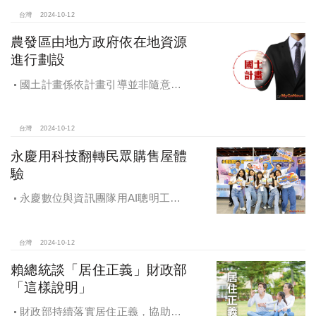
高雄相關產業熱
台灣
2024-10-12
農發區由地方政府依在地資源
進行劃設
國土計畫係依計畫引導並非隨意亂
畫 兼顧農地維護及發展需求
台灣
2024-10-12
永慶用科技翻轉民眾購售屋體
驗
永慶數位與資訊團隊用AI聰明工
作，吸引眾多資通訊好手加入，永慶
用科技翻轉民眾購售屋體驗，領航台
灣房產科技發展
台灣
2024-10-12
賴總統談「居住正義」財政部
「這樣說明」
財政部持續落實居住正義，協助經