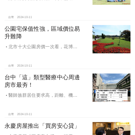
濟發展，減輕家庭負擔，建構優質賦
稅環境
台灣
2024-10-11
公園宅保值性強，區域價位易
升難降
北市十大公園房價一次看，花博年
漲逾一成居冠，公園宅保值性強，區
域價位易升難降
台灣
2024-10-11
台中「這」類型醫療中心周邊
房市最夯！
醫師族群居住要求高，距離、機能
成買房關鍵，台中「這」類型醫療中
心周邊房市最夯！
台灣
2024-10-11
永慶房屋推出「買房安心貸」