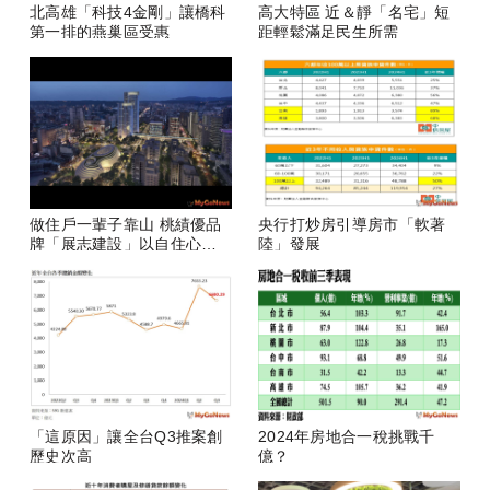
北高雄「科技4金剛」讓橋科
高大特區 近＆靜「名宅」短
第一排的燕巢區受惠
距輕鬆滿足民生所需
做住戶一輩子靠山 桃績優品
央行打炒房引導房市「軟著
牌「展志建設」以自住心蓋
陸」發展
房
「這原因」讓全台Q3推案創
2024年房地合一稅挑戰千
歷史次高
億？