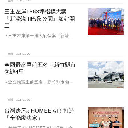
百萬的交易行情
台灣
2024-10-09
三重左岸1563坪指標大案
『新濠漾III巴黎公園』熱銷開
工
三重左岸第一排人氣個案『新濠漾III
巴黎公園』，日前隆重舉辦開工典禮
台灣
2024-10-09
全國最富里前五名！新竹縣市
包辦4里
全國最富里前五名！新竹縣市包辦4
里，有錢人喜歡住哪種房？坪數大、
總價高成購屋首選
台灣
2024-10-09
台灣房屋x HOMEE AI！打造
「全能魔法家」
台灣房屋x HOMEE AI！打造「全能