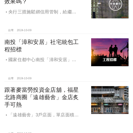
效果嗎？
央行三措施鬆綁信用管制，給繼
承、交換屋族活路，央行鐵了心打
房，多戶投資客恐難眠
台灣
2024-10-09
南投「漳和安居」社宅統包工
程招標
國家住都中心南投「漳和安居」社
宅統包工程招標
台灣
2024-10-09
跟著麥當勞投資金店舖，福星
北路商圈「遠雄藝舍」金店炙
手可熱
「遠雄藝舍」3戶店面，單店面積在
28~36坪間，開價每坪103~106萬元，
符合逢甲商圈福星路街邊店目前站上