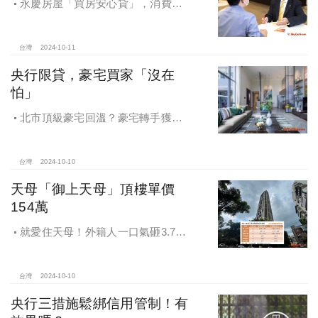
永慶房屋「買房安心貸」，消費者
申請房貸免排隊還有利率優惠！永慶
房屋全方位購屋保障，保障客戶不動
產交易安全
台灣
2024-10-11
央行限貸，豪宅買家「沒在
怕」
北市頂級豪宅回溫？豪宅轉手獲利
4,743萬，央行限貸沒在怕，豪宅客捧
3億多現金交易
台灣
2024-10-10
天母「御上天母」頂樓單價
154萬
就愛住天母！外籍人一口氣砸3.78
億買兩戶，天母新豪宅「御上天
母」，頂樓單價154萬最高
台灣
2024-10-10
央行三措施鬆綁信用管制！有