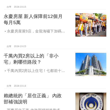
越獎
台灣
2024-10-15
永慶房屋 新人保障前12個月
每月5萬
永慶房屋展9店，金龍海嘯下加碼員
工保障及福利！員工保障再升級，每
月還多放「有薪充電假」擴大員工幸
福感，看得到更領得到！業務新人保
台灣
2024-10-15
障前12個月每月5萬
千萬內買2房以上的「非小
宅」剩哪些路段？
千萬內買2房以上住宅！七都前十大
熱銷路段大公開，新北這區包辦前5
名，桃園也有2路段上榜
台灣
2024-10-14
賴總統的「居住正義」 內政
部補強說明