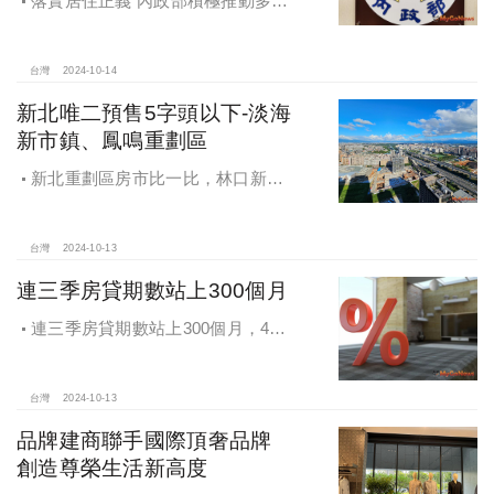
落實居住正義 內政部積極推動多元
住宅方案 健全房市治理
台灣
2024-10-14
新北唯二預售5字頭以下-淡海
新市鎮、鳳鳴重劃區
新北重劃區房市比一比，林口新市
鎮交易破2千件最熱絡！淡海新市鎮預
售還有3字頭！成交件數直逼2千件
台灣
2024-10-13
連三季房貸期數站上300個月
連三季房貸期數站上300個月，4都
貸款期數創新高
台灣
2024-10-13
品牌建商聯手國際頂奢品牌
創造尊榮生活新高度