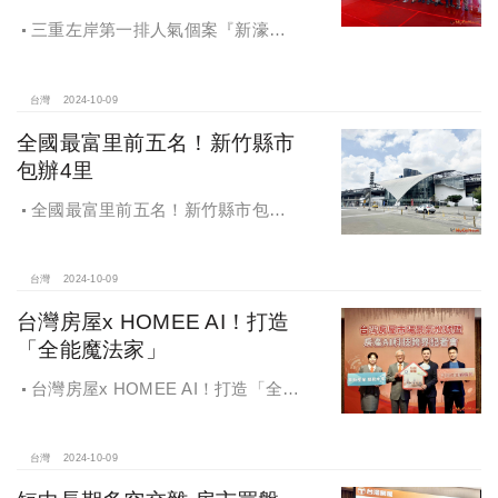
三重左岸第一排人氣個案『新濠漾III
巴黎公園』，日前隆重舉辦開工典禮
台灣
2024-10-09
全國最富里前五名！新竹縣市
包辦4里
全國最富里前五名！新竹縣市包辦4
里，有錢人喜歡住哪種房？坪數大、
總價高成購屋首選
台灣
2024-10-09
台灣房屋x HOMEE AI！打造
「全能魔法家」
台灣房屋x HOMEE AI！打造「全能
魔法家」，AI地產機器人5.0！台灣房
屋三大AI技術智能服務
台灣
2024-10-09