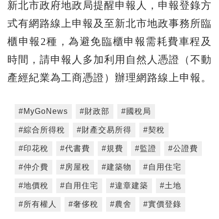
新北市政府地政局提醒申報人，申報登錄方
式有網路線上申報及至新北市地政事務所臨
櫃申報2種，為避免臨櫃申報需耗費車程及
時間，請申報人多加利用自然人憑證（不動
產經紀業為工商憑證）辦理網路線上申報。
#MyGoNews
#財政部
#國稅局
#綜合所得稅
#財產交易所得
#契稅
#印花稅
#代書費
#規費
#監證
#公證費
#仲介費
#房屋稅
#建築物
#自用住宅
#地價稅
#自用住宅
#違章建築
#土地
#所有權人
#奢侈稅
#農舍
#實價登錄