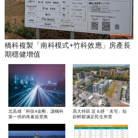
橋科複製「南科模式+竹科效應」房產長
期穩健增值
北高雄「科技4金剛」讓橋科
高大特區 近＆靜「名宅」短
第一排的燕巢區受惠
距輕鬆滿足民生所需