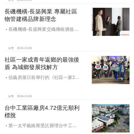
未來還陸續有超過7萬坪辦公樓面積新
供給。
長磯機構-長築興業 專屬社區
物管建構品牌新理念
長磯機構-長築興業交織傳統價值與
創新理念，繼一品苑、聽河院與聽心
苑系列，即將為您獻上全新白派美學
家邸「長築白樓1」
台灣
2024-10-08
社區一家成青年返鄉的最強後
盾 為城鄉發展找解方
信義房屋日前舉行的《社區一家20
週年得主故事講座》，特別邀請來自
宜蘭的美得冒泡共同創辦人張台賜和
彰化鬆勢三日節策展人劉孟豪分享他
台灣
2024-10-08
們如何以創新思維和社區凝聚力，為
台中工業區廠房4.72億元順利
家鄉帶來改變和發展的故事。
標脫
第一太平戴維斯受託辦理台中工業
區三面臨路廠房公開標售，由在地機