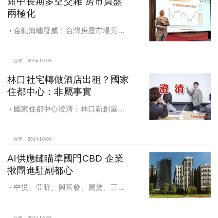
短中長期多空交雜 房市買盤
兩極化
金龍海嘯發威！台灣房屋市場景氣
燈號，黃紅燈將轉綠，央行投變化
球，青安族保送 投資族三振，唯他有
望全壘打
台灣
2024-10-08
林口社宅轉做酒店出租？國家
住都中心：非屬事實
國家住都中心澄清：林口新創園秉
持初衷助力新創發展列印
台灣
2024-10-08
AI供應鏈瞄準國門CBD 企業
揪團進駐副都心
中悦、亞昕、興富發、麗寶、三發
地產、新濠等建商均陸續進入副都心
興建商辦，目前整體開發率近六成，
台灣
2024-10-08