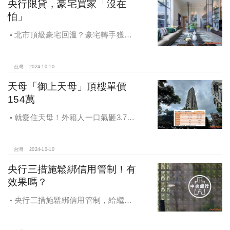
央行限貸，豪宅買家「沒在
怕」
北市頂級豪宅回溫？豪宅轉手獲利
4,743萬，央行限貸沒在怕，豪宅客捧
3億多現金交易
台灣
2024-10-10
天母「御上天母」頂樓單價
154萬
就愛住天母！外籍人一口氣砸3.78
億買兩戶，天母新豪宅「御上天
母」，頂樓單價154萬最高
台灣
2024-10-10
央行三措施鬆綁信用管制！有
效果嗎？
央行三措施鬆綁信用管制，給繼
承、交換屋族活路，央行鐵了心打
房，多戶投資客恐難眠