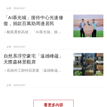
電工程顧問公司以4.72億元得標，溢
價率5％。
台灣
2024-10-07
「AI慕光城」接待中心光速修
復，捐款百萬助周邊居民
颱風重創高雄，「AI慕光城」接待
中心光速神修復中，清景麟集團與三
地開發集團率先捐款100萬助力周邊居
民復原家園
台灣
2024-10-07
自然系浮空豪宅「遠雄峰蘊」
天際森林景觀席
高雄科工館特區新案「遠雄峰蘊」
在1598坪朗闊大基地打造凌空27層的
天空森林
台灣
2024-10-07
看更多內容