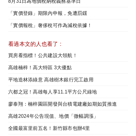
8月31日為地價稅納稅義務基準日
「實價登錄」期限內申報，免遭罰鍰
「實價報稅」奢侈稅可作為減稅依據！
看過本文的人也看了 :
買房看指標！公共建設大領航！
高雄楠梓！高大特區 3大優點
平地造林添綠意 高雄樹木銀行完工啟用
六都之冠！高雄每人享11.1平方公尺綠地
廖泰翔：楠梓園區開發與台積電建廠如期如質推進
高雄2024年公告現值、地價「微幅調漲」
全國最富里前五名！新竹縣市包辦4里