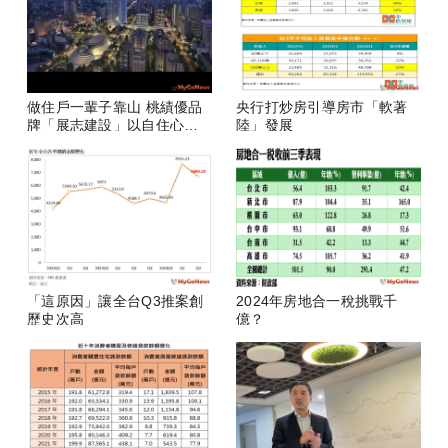
做住戶一輩子靠山 桃績優品
央行打炒房引導房市「軟著
牌「展志建設」以自住心蓋
陸」發展
房
「這原因」讓全台Q3推案創
2024年房地合一稅挑戰千
歷史次高
億？