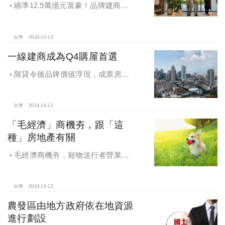
瞄準12.9萬億元富豪！品牌建商聯
手國際頂奢品牌 創造尊榮生活新高度
台灣
2024-10-13
一線建商成為Q4購屋首選
限貸令後品牌價值浮現，成票房保
證，Q4一線建商成為購屋首選，以頂
級規劃吸引理性購屋者
台灣
2024-10-12
「毛經濟」商機夯，跟「這
種」房地產有關
毛經濟商機夯，寵物送行者營業額
大漲9.8倍，都會人寵愛毛孩，台中、
高雄相關產業熱
台灣
2024-10-12
農發區由地方政府依在地資源
進行劃設