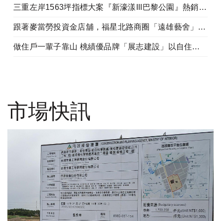
三重左岸1563坪指標大案『新濠漾III巴黎公園』熱銷開工
跟著麥當勞投資金店舖，福星北路商圈「遠雄藝舍」金店炙手可熱
做住戶一輩子靠山 桃績優品牌「展志建設」以自住心蓋房
市場快訊