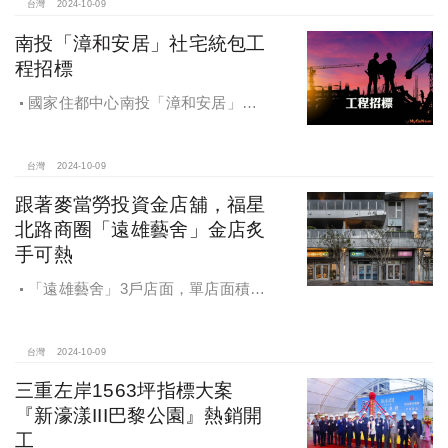
台灣
2024-10-09
南投「漳和安居」社宅統包工
程招標
國家住都中心南投「漳和安居」社
宅統包工程招標
台灣
2024-10-09
跟著麥當勞投資金店舖，福星
北路商圈「遠雄藝舍」金店炙
手可熱
「遠雄藝舍」3戶店面，單店面積在
28~36坪間，開價每坪103~106萬元，
符合逢甲商圈福星路街邊店目前站上
百萬的交易行情
台灣
2024-10-09
三重左岸1563坪指標大案
『新濠漾III巴黎公園』熱銷開
工