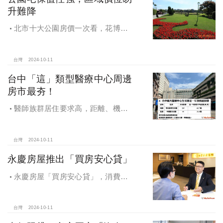
升難降
北市十大公園房價一次看，花博年
漲逾一成居冠，公園宅保值性強，區
域價位易升難降
台灣
2024-10-11
台中「這」類型醫療中心周邊
房市最夯！
醫師族群居住要求高，距離、機能
成買房關鍵，台中「這」類型醫療中
心周邊房市最夯！
台灣
2024-10-11
永慶房屋推出「買房安心貸」
永慶房屋「買房安心貸」，消費者
申請房貸免排隊還有利率優惠！永慶
房屋全方位購屋保障，保障客戶不動
產交易安全
台灣
2024-10-11