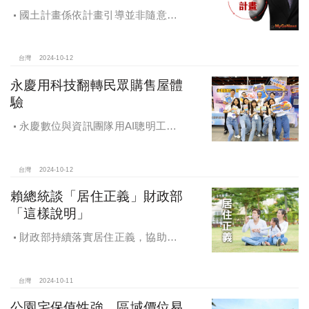
國土計畫係依計畫引導並非隨意亂
畫 兼顧農地維護及發展需求
台灣
2024-10-12
永慶用科技翻轉民眾購售屋體
驗
永慶數位與資訊團隊用AI聰明工
作，吸引眾多資通訊好手加入，永慶
用科技翻轉民眾購售屋體驗，領航台
灣房產科技發展
台灣
2024-10-12
賴總統談「居住正義」財政部
「這樣說明」
財政部持續落實居住正義，協助經
濟發展，減輕家庭負擔，建構優質賦
稅環境
台灣
2024-10-11
公園宅保值性強，區域價位易