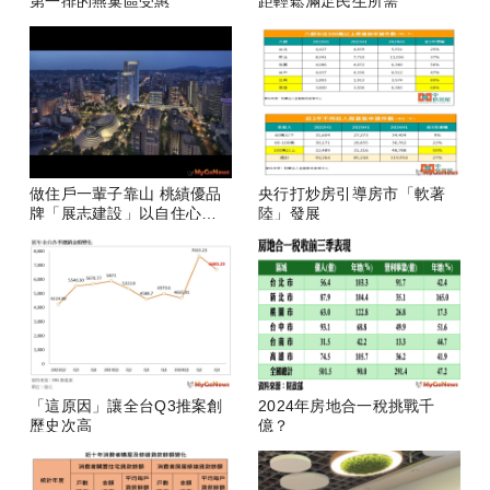
第一排的燕巢區受惠
距輕鬆滿足民生所需
做住戶一輩子靠山 桃績優品
央行打炒房引導房市「軟著
牌「展志建設」以自住心蓋
陸」發展
房
「這原因」讓全台Q3推案創
2024年房地合一稅挑戰千
歷史次高
億？