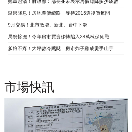
鄭重澄清！財政部：部長並未表示房價應降多少成數
鬆綁降息！房地產價續跌，等待2016選後買氣開
9月交易！北市激增、新北、台中下滑
局勢慘澹！今年房市買賣移轉陷入28萬棟保衛戰
爹娘不疼！大坪數冷颼颼，房市炸子雞成燙手山芋
市場快訊