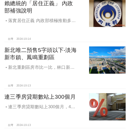
賴總統的「居住正義」 內政
部補強說明
落實居住正義 內政部積極推動多元
住宅方案 健全房市治理
台灣
2024-10-14
新北唯二預售5字頭以下-淡海
新市鎮、鳳鳴重劃區
新北重劃區房市比一比，林口新市
鎮交易破2千件最熱絡！淡海新市鎮預
售還有3字頭！成交件數直逼2千件
台灣
2024-10-13
連三季房貸期數站上300個月
連三季房貸期數站上300個月，4都
貸款期數創新高
台灣
2024-10-13