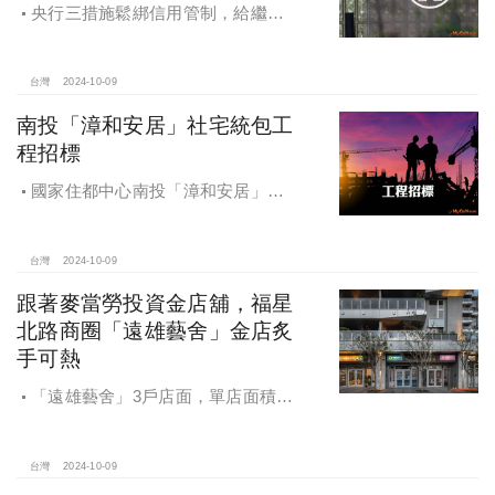
央行三措施鬆綁信用管制，給繼
承、交換屋族活路，央行鐵了心打
房，多戶投資客恐難眠
台灣
2024-10-09
南投「漳和安居」社宅統包工
程招標
國家住都中心南投「漳和安居」社
宅統包工程招標
台灣
2024-10-09
跟著麥當勞投資金店舖，福星
北路商圈「遠雄藝舍」金店炙
手可熱
「遠雄藝舍」3戶店面，單店面積在
28~36坪間，開價每坪103~106萬元，
符合逢甲商圈福星路街邊店目前站上
百萬的交易行情
台灣
2024-10-09