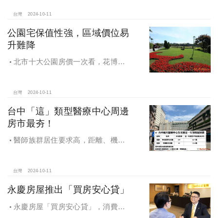
稅環境
台灣
2024-10-11
公園宅保值性強，區域價位易
升難降
北市十大公園房價一次看，花博年
漲逾一成居冠，公園宅保值性強，區
域價位易升難降
台灣
2024-10-11
台中「這」類型醫療中心周邊
房市最夯！
醫師族群居住要求高，距離、機能
成買房關鍵，台中「這」類型醫療中
心周邊房市最夯！
台灣
2024-10-11
永慶房屋推出「買房安心貸」
永慶房屋「買房安心貸」，消費者
申請房貸免排隊還有利率優惠！永慶