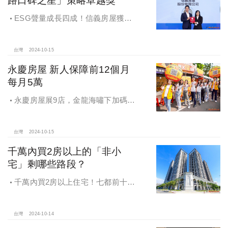
路口碑之星」策略卓越獎
ESG聲量成長四成！信義房屋獲
「2024第七屆網路口碑之星」策略卓
越獎
台灣
2024-10-15
永慶房屋 新人保障前12個月
每月5萬
永慶房屋展9店，金龍海嘯下加碼員
工保障及福利！員工保障再升級，每
月還多放「有薪充電假」擴大員工幸
福感，看得到更領得到！業務新人保
台灣
2024-10-15
障前12個月每月5萬
千萬內買2房以上的「非小
宅」剩哪些路段？
千萬內買2房以上住宅！七都前十大
熱銷路段大公開，新北這區包辦前5
名，桃園也有2路段上榜
台灣
2024-10-14