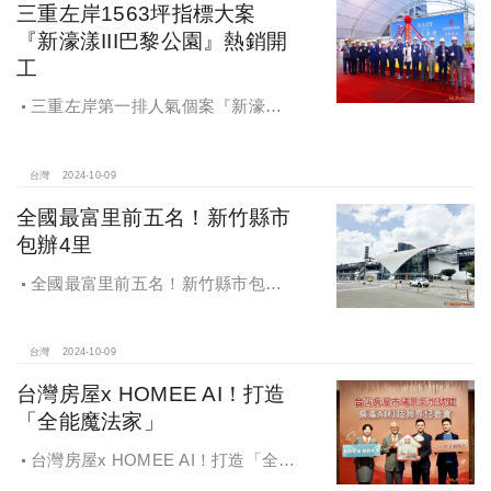
三重左岸1563坪指標大案
『新濠漾III巴黎公園』熱銷開
工
三重左岸第一排人氣個案『新濠漾III
巴黎公園』，日前隆重舉辦開工典禮
台灣
2024-10-09
全國最富里前五名！新竹縣市
包辦4里
全國最富里前五名！新竹縣市包辦4
里，有錢人喜歡住哪種房？坪數大、
總價高成購屋首選
台灣
2024-10-09
台灣房屋x HOMEE AI！打造
「全能魔法家」
台灣房屋x HOMEE AI！打造「全能
魔法家」，AI地產機器人5.0！台灣房