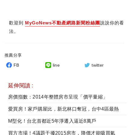
歡迎到
MyGoNews不動產網路新聞粉絲團
說說你的看
法。
推薦分享
FB
line
twitter
延伸閱讀 :
房價指數：2014年整體房市呈現「價平量縮」
愛買房！家戶購屋比，新北林口奪冠，台中4區最熱
M型化！台北首都近5年淨遷入逼近8萬戶
買方市場！4議題干擾2015房市，降價才能吸買氣