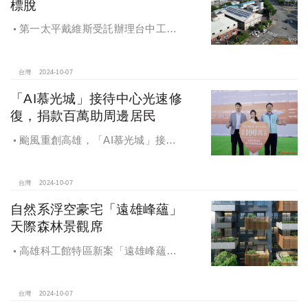
標脫
第一太平戴維斯受託辦理台中工業
區三面臨路廠房公開標售，由在地機
電工程顧問公司以4.72億元得標，溢
價率5％。
台灣
2024-10-07
「AI慕光城」接待中心光速修
復，捐款百萬助周邊居民
颱風重創高雄，「AI慕光城」接待
中心光速神修復中，清景麟集團與三
地開發集團率先捐款100萬助力周邊居
民復原家園
台灣
2024-10-07
自然系浮空豪宅「遠雄峰蘊」
天際森林景觀席
高雄科工館特區新案「遠雄峰蘊」
在1598坪朗闊大基地打造凌空27層的
天空森林
台灣
2024-10-07