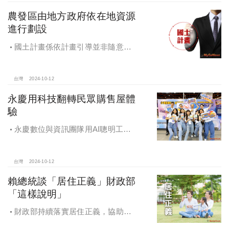
農發區由地方政府依在地資源
進行劃設
國土計畫係依計畫引導並非隨意亂
畫 兼顧農地維護及發展需求
台灣
2024-10-12
永慶用科技翻轉民眾購售屋體
驗
永慶數位與資訊團隊用AI聰明工
作，吸引眾多資通訊好手加入，永慶
用科技翻轉民眾購售屋體驗，領航台
灣房產科技發展
台灣
2024-10-12
賴總統談「居住正義」財政部
「這樣說明」
財政部持續落實居住正義，協助經
濟發展，減輕家庭負擔，建構優質賦