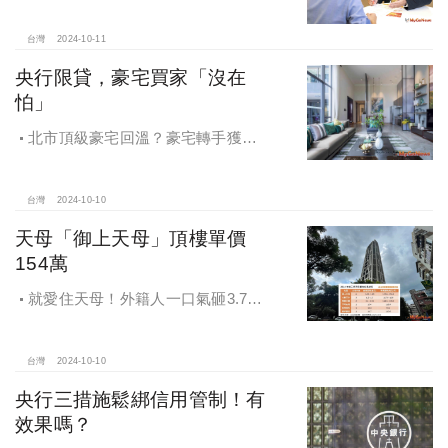
房屋全方位購屋保障，保障客戶不動
產交易安全
台灣
2024-10-11
央行限貸，豪宅買家「沒在
怕」
北市頂級豪宅回溫？豪宅轉手獲利
4,743萬，央行限貸沒在怕，豪宅客捧
3億多現金交易
台灣
2024-10-10
天母「御上天母」頂樓單價
154萬
就愛住天母！外籍人一口氣砸3.78
億買兩戶，天母新豪宅「御上天
母」，頂樓單價154萬最高
台灣
2024-10-10
央行三措施鬆綁信用管制！有
效果嗎？