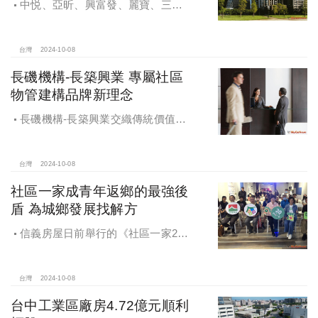
中悦、亞昕、興富發、麗寶、三發
地產、新濠等建商均陸續進入副都心
興建商辦，目前整體開發率近六成，
未來還陸續有超過7萬坪辦公樓面積新
台灣
2024-10-08
供給。
長磯機構-長築興業 專屬社區
物管建構品牌新理念
長磯機構-長築興業交織傳統價值與
創新理念，繼一品苑、聽河院與聽心
苑系列，即將為您獻上全新白派美學
家邸「長築白樓1」
台灣
2024-10-08
社區一家成青年返鄉的最強後
盾 為城鄉發展找解方
信義房屋日前舉行的《社區一家20
週年得主故事講座》，特別邀請來自
宜蘭的美得冒泡共同創辦人張台賜和
彰化鬆勢三日節策展人劉孟豪分享他
台灣
2024-10-08
們如何以創新思維和社區凝聚力，為
台中工業區廠房4.72億元順利
家鄉帶來改變和發展的故事。