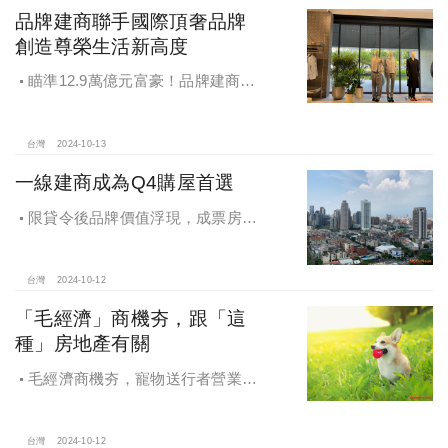
品牌建商聯手國際頂奢品牌
創造尊榮生活新高度
瞄準12.9萬億元富豪！品牌建商聯
手國際頂奢品牌 創造尊榮生活新高度
台灣
2024-10-13
一線建商成為Q4購屋首選
限貸令後品牌價值浮現，成票房保
證，Q4一線建商成為購屋首選，以頂
級規劃吸引理性購屋者
台灣
2024-10-12
「毛經濟」商機夯，跟「這
種」房地產有關
毛經濟商機夯，寵物送行者營業額
大漲9.8倍，都會人寵愛毛孩，台中、
高雄相關產業熱
台灣
2024-10-12