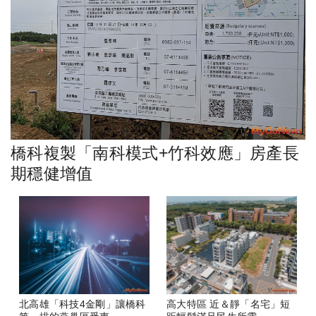
橋科複製「南科模式+竹科效應」房產長
期穩健增值
北高雄「科技4金剛」讓橋科
高大特區 近＆靜「名宅」短