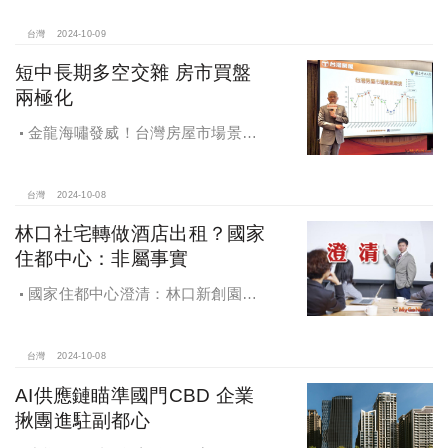
屋三大AI技術智能服務
台灣
2024-10-09
短中長期多空交雜 房市買盤
兩極化
金龍海嘯發威！台灣房屋市場景氣
燈號，黃紅燈將轉綠，央行投變化
球，青安族保送 投資族三振，唯他有
望全壘打
台灣
2024-10-08
林口社宅轉做酒店出租？國家
住都中心：非屬事實
國家住都中心澄清：林口新創園秉
持初衷助力新創發展列印
台灣
2024-10-08
AI供應鏈瞄準國門CBD 企業
揪團進駐副都心