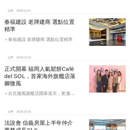
台灣
2018-12-21
春福建設 老牌建商 選點位置
精準
春福建設 老牌建商 選點位置精準
台灣
2018-12-18
正式開幕 福岡人氣鬆餅Café
del SOL，首家海外旗艦店落
腳微風
台北微風旗艦店開幕當天，更邀得
連家長媳蔡依珊、時尚媽咪吳速玲、
夏黃廉盈，以及作家劉軒、劉軒夫人
姜曉雯Cardin現身站台
台灣
2018-10-16
法說會 信義房屋上半年仲介
業務成長21％