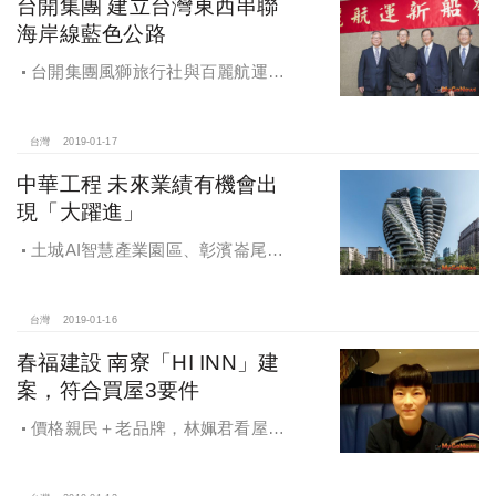
台開集團 建立台灣東西串聯
海岸線藍色公路
台開集團風獅旅行社與百麗航運共
同合資引進兩艘，全世界最快之高速
客輪：「嘉義布袋-馬公」計畫三月交
船開航
台灣
2019-01-17
中華工程 未來業績有機會出
現「大躍進」
土城AI智慧產業園區、彰濱崙尾
區，台商回流投資首選
台灣
2019-01-16
春福建設 南寮「HI INN」建
案，符合買屋3要件
價格親民＋老品牌，林姵君看屋僅
一次便決定買了，目前已經進住「HI
INN」，一切都滿意。