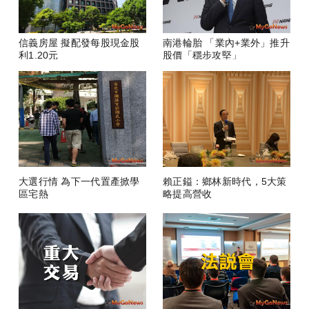
信義房屋 擬配發每股現金股
南港輪胎 「業內+業外」推升
利1.20元
股價「穩步攻堅」
大選行情 為下一代置產掀學
賴正鎰：鄉林新時代，5大策
區宅熱
略提高營收