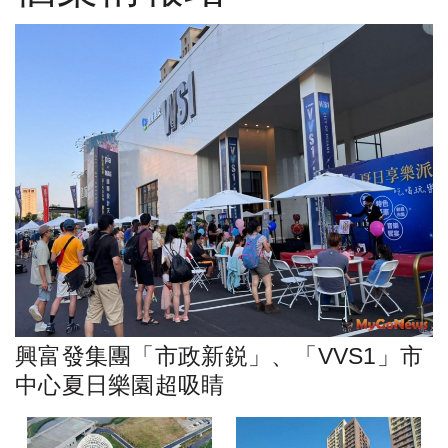
興富發集團「市政新鋭」、「VVS1」市
中心夏日樂園超吸睛