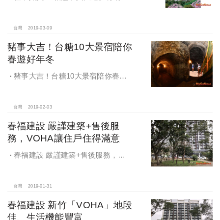
際生活圈 輕鬆成家
台灣
2019-03-09
豬事大吉！台糖10大景宿陪你
春遊好年冬
豬事大吉！台糖10大景宿陪你春遊
好年冬
台灣
2019-02-03
春福建設 嚴謹建築+售後服
務，VOHA讓住戶住得滿意
春福建設 嚴謹建築+售後服務，
VOHA讓住戶住得滿意
台灣
2019-01-31
春福建設 新竹「VOHA」地段
佳、生活機能豐富