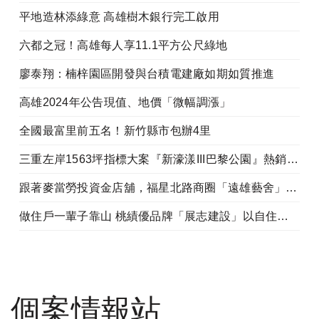
平地造林添綠意 高雄樹木銀行完工啟用
六都之冠！高雄每人享11.1平方公尺綠地
廖泰翔：楠梓園區開發與台積電建廠如期如質推進
高雄2024年公告現值、地價「微幅調漲」
全國最富里前五名！新竹縣市包辦4里
三重左岸1563坪指標大案『新濠漾III巴黎公園』熱銷開工
跟著麥當勞投資金店舖，福星北路商圈「遠雄藝舍」金店炙手可熱
做住戶一輩子靠山 桃績優品牌「展志建設」以自住心蓋房
個案情報站