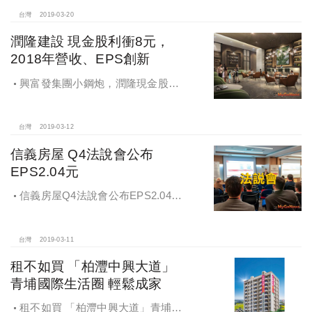
董監事
台灣
2019-03-20
潤隆建設 現金股利衝8元，
2018年營收、EPS創新
興富發集團小鋼炮，潤隆現金股利
衝8元，2018年營收、EPS創新高，
2019佈局全台強攻首購市場
台灣
2019-03-12
信義房屋 Q4法說會公布
EPS2.04元
信義房屋Q4法說會公布EPS2.04元
善用科技工具展佳績
台灣
2019-03-11
租不如買 「柏灃中興大道」
青埔國際生活圈 輕鬆成家
租不如買 「柏灃中興大道」青埔國