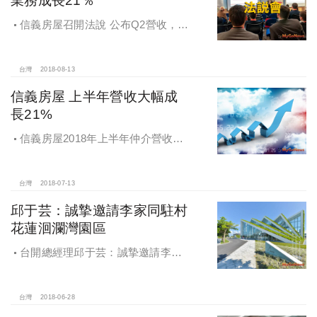
信義房屋召開法說 公布Q2營收，上
半年仲介業務成長21％
台灣
2018-08-13
信義房屋 上半年營收大幅成
長21%
信義房屋2018年上半年仲介營收大
幅成長21%
台灣
2018-07-13
邱于芸：誠摯邀請李家同駐村
花蓮洄瀾灣園區
台開總經理邱于芸：誠摯邀請李家
同駐村花蓮，來花蓮退休，第一個學
者駐村、國際駐村
台灣
2018-06-28