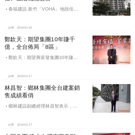
春福建設 新竹「VOHA」地段佳、
生活機能豐富
台灣
2019-01-30
鄭欽天：期望集團10年賺千
億，全台佈局「8區」
鄭欽天：期望興富發集團10年賺千
億，全台佈局「8區」，主推首購與商
辦產品，多角化跨入「超市餐飲飯
店」領域
台灣
2019-01-17
林昌智：鄉林集團全台建案銷
售成績看俏
鄉林建設副總經理林昌智表示，鄉
林集團全台建案銷售成績看俏
台灣
2019-01-17