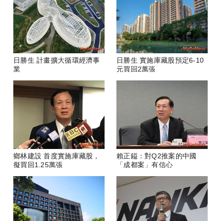
日勝生 計畫擴大循環經濟事
日勝生 實施庫藏股預定6-10
業
元買回2萬張
鄉林建設 首度實施庫藏股，
賴正鎰：對Q2推案的中國
擬買回1.25萬張
「成都案」有信心