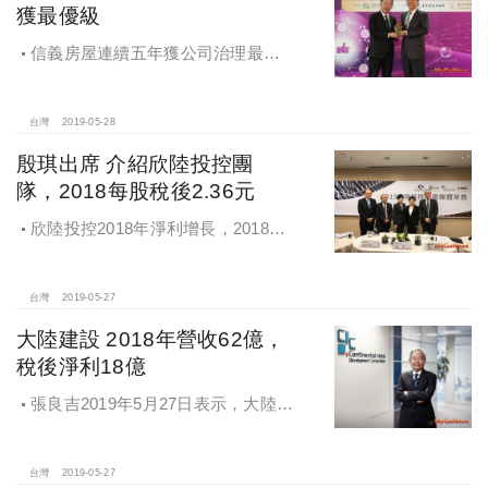
獲最優級
信義房屋連續五年獲公司治理最優
級，金管會主委顧立雄(圖左)頒獎給信
義房屋董事長周俊吉
台灣
2019-05-28
殷琪出席 介紹欣陸投控團
隊，2018每股稅後2.36元
欣陸投控2018年淨利增長，2018年
稅後合併淨利為新台幣19.42億元，每
股稅後盈餘為新台幣2.36元
台灣
2019-05-27
大陸建設 2018年營收62億，
稅後淨利18億
張良吉2019年5月27日表示，大陸建
設2018年銷售金額約53億元，主要為
4個案所貢獻
台灣
2019-05-27