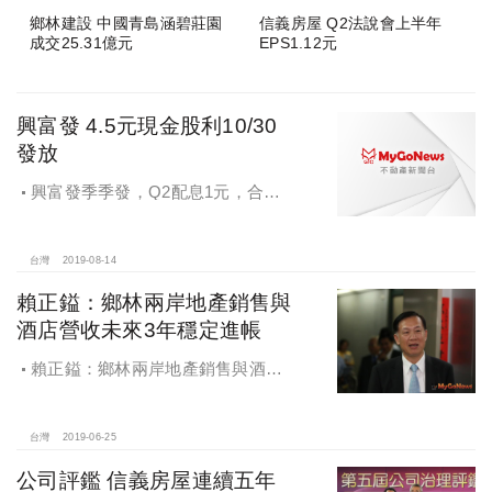
鄉林建設 中國青島涵碧莊園
信義房屋 Q2法說會上半年
成交25.31億元
EPS1.12元
興富發 4.5元現金股利10/30
發放
興富發季季發，Q2配息1元，合計
配發4.5元現金股利
台灣
2019-08-14
賴正鎰：鄉林兩岸地產銷售與
酒店營收未來3年穩定進帳
賴正鎰：鄉林兩岸地產銷售與酒店
營收未來3年穩定進帳
台灣
2019-06-25
公司評鑑 信義房屋連續五年