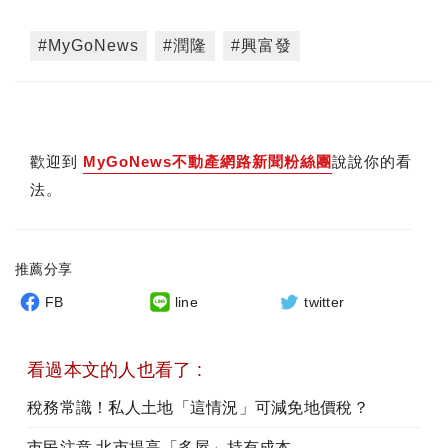
#MyGoNews
#潤隆
#興富發
歡迎到
MyGoNews不動產網路新聞粉絲團
說說你的看
法。
推薦分享
FB
line
twitter
看過本文的人也看了 :
稅務常識！私人土地「這情況」可減免地價稅？
市民注意 北市提高「多屋」持有成本