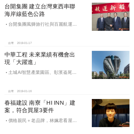
台開集團 建立台灣東西串聯
海岸線藍色公路
台開集團風獅旅行社與百麗航運共
同合資引進兩艘，全世界最快之高速
客輪：「嘉義布袋-馬公」計畫三月交
船開航
台灣
2019-01-17
中華工程 未來業績有機會出
現「大躍進」
土城AI智慧產業園區、彰濱崙尾
區，台商回流投資首選
台灣
2019-01-16
春福建設 南寮「HI INN」建
案，符合買屋3要件
價格親民＋老品牌，林姵君看屋僅
一次便決定買了，目前已經進住「HI
INN」，一切都滿意。