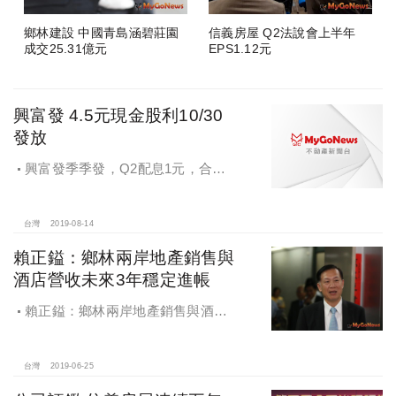
鄉林建設 中國青島涵碧莊園
信義房屋 Q2法說會上半年
成交25.31億元
EPS1.12元
興富發 4.5元現金股利10/30
發放
興富發季季發，Q2配息1元，合計
配發4.5元現金股利
台灣
2019-08-14
賴正鎰：鄉林兩岸地產銷售與
酒店營收未來3年穩定進帳
賴正鎰：鄉林兩岸地產銷售與酒店
營收未來3年穩定進帳
台灣
2019-06-25