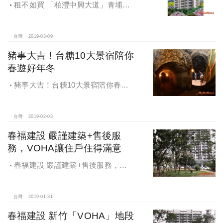
租不如買 「柏灃中興大道」青埔國
際生活圈 輕鬆成家
台灣
2019-03-09
豬事大吉！台糖10大景宿陪你
春遊好年冬
豬事大吉！台糖10大景宿陪你春遊
好年冬
台灣
2019-02-03
春福建設 嚴謹建築+售後服
務，VOHA讓住戶住得滿意
春福建設 嚴謹建築+售後服務，
VOHA讓住戶住得滿意
台灣
2019-01-31
春福建設 新竹「VOHA」地段