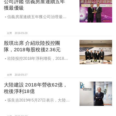
公司評鑑 信義房屋連續五年
獲最優級
信義房屋連續五年獲公司治理最優
級，金管會主委顧立雄(圖左)頒獎給信
義房屋董事長周俊吉
台灣
2019-05-28
殷琪出席 介紹欣陸投控團
隊，2018每股稅後2.36元
欣陸投控2018年淨利增長，2018年
稅後合併淨利為新台幣19.42億元，每
股稅後盈餘為新台幣2.36元
台灣
2019-05-27
大陸建設 2018年營收62億，
稅後淨利18億
張良吉2019年5月27日表示，大陸建
設2018年銷售金額約53億元，主要為
4個案所貢獻