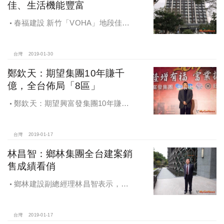
佳、生活機能豐富
春福建設 新竹「VOHA」地段佳、
生活機能豐富
台灣
2019-01-30
鄭欽天：期望集團10年賺千
億，全台佈局「8區」
鄭欽天：期望興富發集團10年賺千
億，全台佈局「8區」，主推首購與商
辦產品，多角化跨入「超市餐飲飯
店」領域
台灣
2019-01-17
林昌智：鄉林集團全台建案銷
售成績看俏
鄉林建設副總經理林昌智表示，鄉
林集團全台建案銷售成績看俏
台灣
2019-01-17