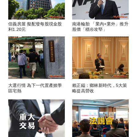
信義房屋 擬配發每股現金股
南港輪胎 「業內+業外」推升
利1.20元
股價「穩步攻堅」
大選行情 為下一代置產掀學
賴正鎰：鄉林新時代，5大策
區宅熱
略提高營收