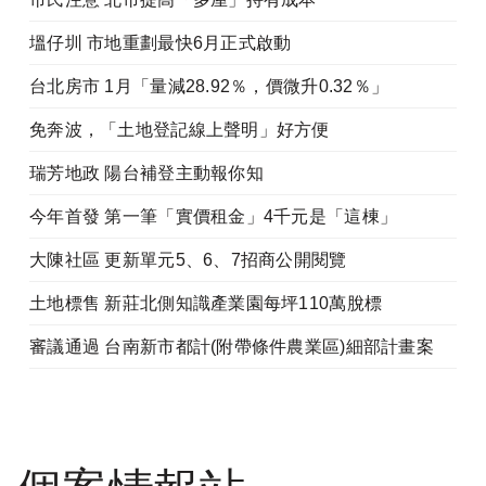
塭仔圳 市地重劃最快6月正式啟動
台北房市 1月「量減28.92％，價微升0.32％」
免奔波，「土地登記線上聲明」好方便
瑞芳地政 陽台補登主動報你知
今年首發 第一筆「實價租金」4千元是「這棟」
大陳社區 更新單元5、6、7招商公開閱覽
土地標售 新莊北側知識產業園每坪110萬脫標
審議通過 台南新市都計(附帶條件農業區)細部計畫案