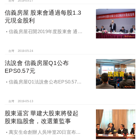
台灣
2019-05-27
信義房屋 股東會通過每股1.3
元現金股利
信義房屋召開2019年度股東會 通過
每股1.3元現金股利
台灣
2019-05-24
法說會 信義房屋Q1公布
EPS0.57元
信義房屋Q1法說會公布EPS0.57
元，較2018年成長104％
台灣
2019-05-13
股東逼宮 華建大股東將發起
股東臨股會，改選董監事
萬安生命創辦人吳珅篁20日宣布，
交對大華建設發起股東臨股會，改選