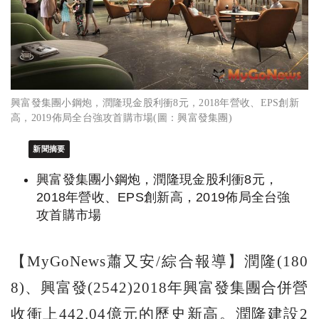
興富發集團小鋼炮，潤隆現金股利衝8元，2018年營收、EPS創新
高，2019佈局全台強攻首購市場(圖：興富發集團)
新聞摘要
興富發集團小鋼炮，潤隆現金股利衝8元，
2018年營收、EPS創新高，2019佈局全台強
攻首購市場
【MyGoNews蕭又安/綜合報導】潤隆(180
8)、興富發(2542)2018年興富發集團合併營
收衝上442.04億元的歷史新高。潤隆建設2