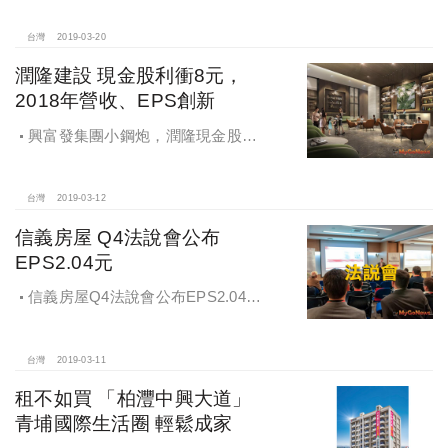
董監事
台灣
2019-03-20
潤隆建設 現金股利衝8元，
2018年營收、EPS創新
興富發集團小鋼炮，潤隆現金股利
衝8元，2018年營收、EPS創新高，
2019佈局全台強攻首購市場
台灣
2019-03-12
信義房屋 Q4法說會公布
EPS2.04元
信義房屋Q4法說會公布EPS2.04元
善用科技工具展佳績
台灣
2019-03-11
租不如買 「柏灃中興大道」
青埔國際生活圈 輕鬆成家