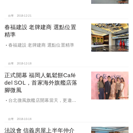
更好的服務
台灣
2018-12-21
春福建設 老牌建商 選點位置
精準
春福建設 老牌建商 選點位置精準
台灣
2018-12-18
正式開幕 福岡人氣鬆餅Café
del SOL，首家海外旗艦店落
腳微風
台北微風旗艦店開幕當天，更邀得
連家長媳蔡依珊、時尚媽咪吳速玲、
夏黃廉盈，以及作家劉軒、劉軒夫人
姜曉雯Cardin現身站台
台灣
2018-10-16
法說會 信義房屋上半年仲介