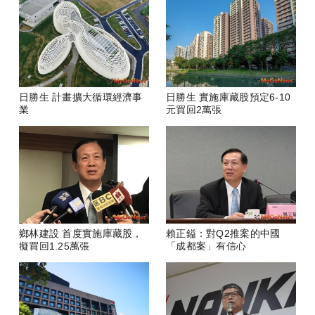
日勝生 計畫擴大循環經濟事
日勝生 實施庫藏股預定6-10
業
元買回2萬張
鄉林建設 首度實施庫藏股，
賴正鎰：對Q2推案的中國
擬買回1.25萬張
「成都案」有信心