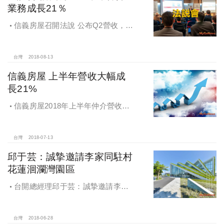
業務成長21％
信義房屋召開法說 公布Q2營收，上
半年仲介業務成長21％
台灣
2018-08-13
信義房屋 上半年營收大幅成
長21%
信義房屋2018年上半年仲介營收大
幅成長21%
台灣
2018-07-13
邱于芸：誠摯邀請李家同駐村
花蓮洄瀾灣園區
台開總經理邱于芸：誠摯邀請李家
同駐村花蓮，來花蓮退休，第一個學
者駐村、國際駐村
台灣
2018-06-28