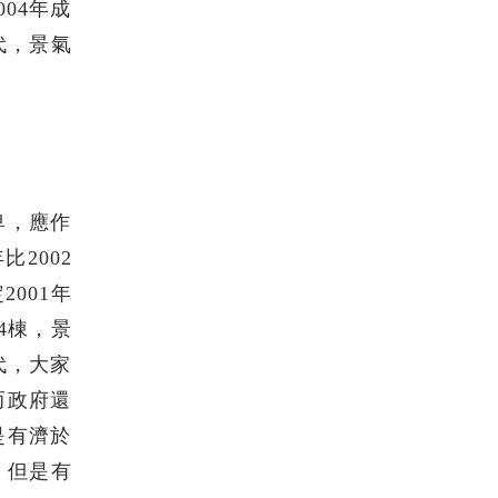
004年成
時代，景氣
卑，應作
2002
2001年
04棟，景
代，大家
而政府還
是有濟於
，但是有