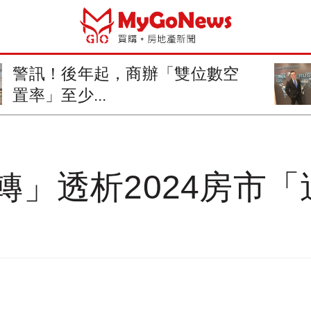
辦「雙位數空
劉學龍：持續看好
產發展
」透析2024房市「