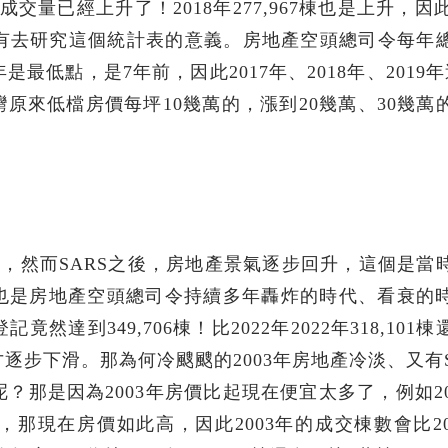
成交量已經上升了！2018年277,967棟也是上升，因此
沒有去研究這個統計表的意義。房地產空頭總司令每年
最低點，是7年前，因此2017年、2018年、2019年
原來低檔房價每坪10幾萬的，漲到20幾萬、30幾萬
時代，然而SARS之後，房地產景氣逐步回升，這個是當
也是房地產空頭總司令持續多年轟炸的時代、看衰的
達到349,706棟！比2022年2022年318,101
逐步下滑。那為何冷颼颼的2003年房地產冷淡、又有S
？那是因為2003年房價比起現在便宜太多了，例如20
那現在房價如此高，因此2003年的成交棟數會比20