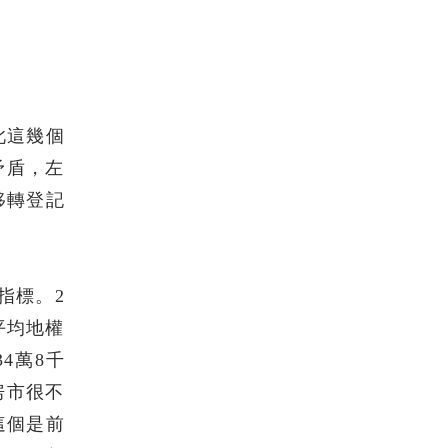
此這幾個
矛盾，左
移轉登記
指標。2
平均地權
4萬8千
是房市很不
，這個是前