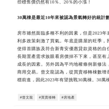
些標售價仍然有10％、20％的小漲！
30
萬棟是最近10
年來被認為景氣轉好的統計
房市雖然面臨多種不利的因素，但是2023
利多政策刺激了買氣。年底是購屋的旺季，
使得首購族及符合新青安優惠貸款資格的自
長期置產需求族眼看房價掉不下來，甚至有
成長的因素。另外因為平均地權條例新修法
商用交易。曾文龍認為，從買賣移轉棟數增
穩前進，因此2023年有望挑戰30萬棟。30
#曾文龍
#買賣移轉
#房地產