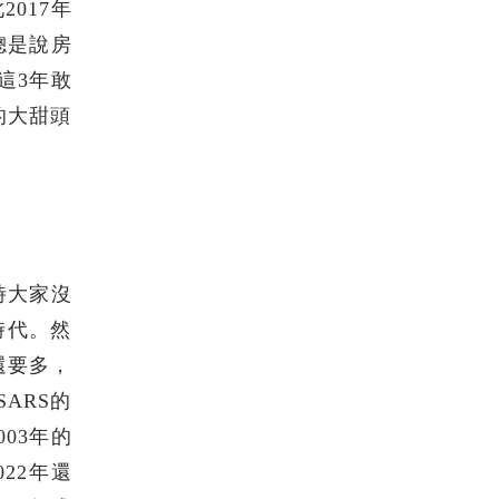
2017年
總是說房
這3年敢
的大甜頭
時大家沒
時代。然
棟還要多，
ARS的
03年的
22年還