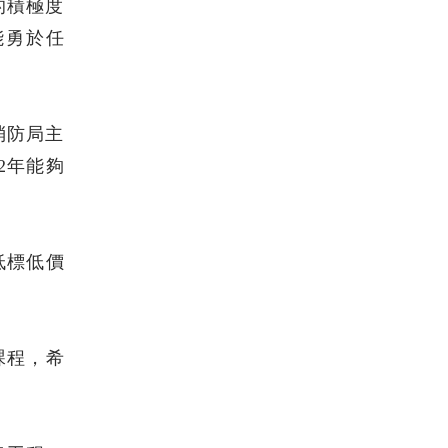
的積極度
能勇於任
消防局主
2年能夠
低標低價
課程，希