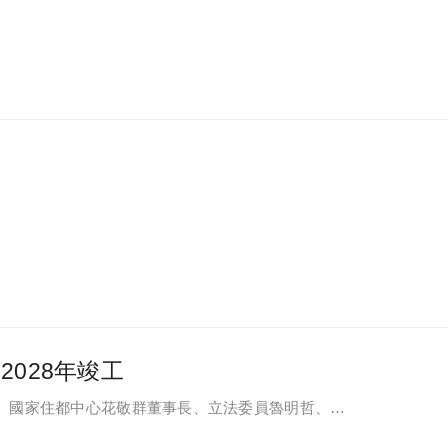
028年竣工
、國家住都中心花敬群董事長、立法委員魯明哲、財
等各方嘉賓，祈求工程順利進行。