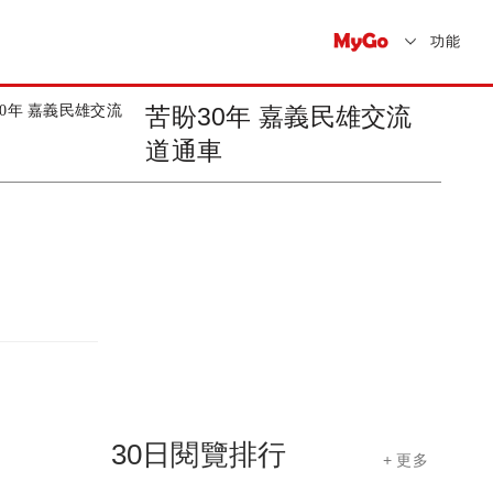
功能
員林交通大躍進(彰77
線)南段道路工程...
30日閱覽排行
+ 更多