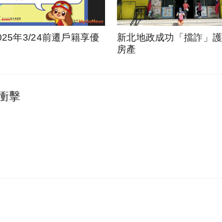
025年3/24前遷戶籍享優
新北地政成功「擋詐」護1
房產
衝擊