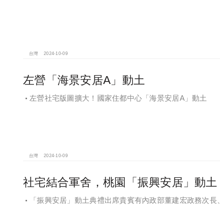
台灣
2024-10-09
左營「海景安居A」動土
左營社宅版圖擴大！國家住都中心「海景安居A」動土
台灣
2024-10-09
社宅結合軍舍，桃園「振興安居」動土 2
「振興安居」動土典禮出席貴賓有內政部董建宏政務次長
政部國有財產署曾國基署長、桃園市都市發展局江南志局長