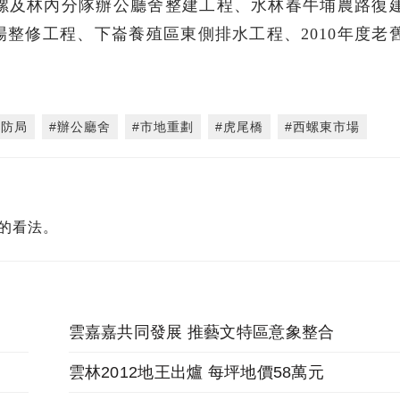
西螺及林內分隊辦公廳舍整建工程、水林春牛埔農路復
整修工程、下崙養殖區東側排水工程、2010年度老
消防局
#辦公廳舍
#市地重劃
#虎尾橋
#西螺東市場
的看法。
雲嘉嘉共同發展 推藝文特區意象整合
雲林2012地王出爐 每坪地價58萬元