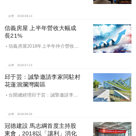
半年仲介業務成長21％
台灣
2018-08-13
信義房屋 上半年營收大幅成
長21%
信義房屋2018年上半年仲介營收大
幅成長21%
台灣
2018-07-13
邱于芸：誠摯邀請李家同駐村
花蓮洄瀾灣園區
台開總經理邱于芸：誠摯邀請李家
同駐村花蓮，來花蓮退休，第一個學
者駐村、國際駐村
台灣
2018-06-28
冠德建設 馬志綱首度主持股
東會，2018以「讓利」消化