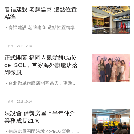
春福建設 老牌建商 選點位置
精準
春福建設 老牌建商 選點位置精準
台灣
2018-12-18
正式開幕 福岡人氣鬆餅Café
del SOL，首家海外旗艦店落
腳微風
台北微風旗艦店開幕當天，更邀得
連家長媳蔡依珊、時尚媽咪吳速玲、
夏黃廉盈，以及作家劉軒、劉軒夫人
姜曉雯Cardin現身站台
台灣
2018-10-16
法說會 信義房屋上半年仲介
業務成長21％
信義房屋召開法說 公布Q2營收，上