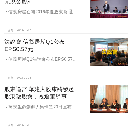
元現金股利
信義房屋召開2019年度股東會 通過
每股1.3元現金股利
台灣
2019-05-24
法說會 信義房屋Q1公布
EPS0.57元
信義房屋Q1法說會公布EPS0.57
元，較2018年成長104％
台灣
2019-05-13
股東逼宮 華建大股東將發起
股東臨股會，改選董監事
萬安生命創辦人吳珅篁20日宣布，
交對大華建設發起股東臨股會，改選
董監事
台灣
2019-03-20