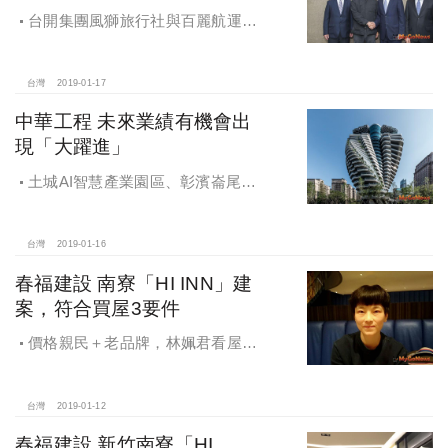
台開集團風獅旅行社與百麗航運共
同合資引進兩艘，全世界最快之高速
客輪：「嘉義布袋-馬公」計畫三月交
船開航
台灣
2019-01-17
中華工程 未來業績有機會出
現「大躍進」
土城AI智慧產業園區、彰濱崙尾
區，台商回流投資首選
台灣
2019-01-16
春福建設 南寮「HI INN」建
案，符合買屋3要件
價格親民＋老品牌，林姵君看屋僅
一次便決定買了，目前已經進住「HI
INN」，一切都滿意。
台灣
2019-01-12
春福建設 新竹南寮「HI