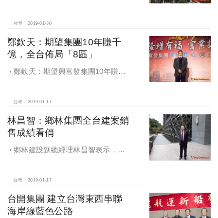
生活機能豐富
台灣
2019-01-30
鄭欽天：期望集團10年賺千
億，全台佈局「8區」
鄭欽天：期望興富發集團10年賺千
億，全台佈局「8區」，主推首購與商
辦產品，多角化跨入「超市餐飲飯
店」領域
台灣
2019-01-17
林昌智：鄉林集團全台建案銷
售成績看俏
鄉林建設副總經理林昌智表示，鄉
林集團全台建案銷售成績看俏
台灣
2019-01-17
台開集團 建立台灣東西串聯
海岸線藍色公路