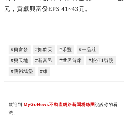
元，貢獻興富發EPS 41~43元。
#興富發
#鄭欽天
#禾豐
#一品莊
#興天地
#新富邑
#世界首席
#松江1號院
#藝術城堡
#雄
歡迎到
MyGoNews不動產網路新聞粉絲團
說說你的看
法。