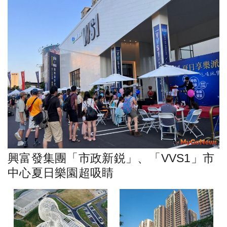
興富發集團「市政新鋭」、「VVS1」市
中心夏日樂園超吸睛