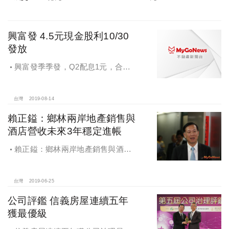
興富發 4.5元現金股利10/30
發放
興富發季季發，Q2配息1元，合計
配發4.5元現金股利
台灣
2019-08-14
賴正鎰：鄉林兩岸地產銷售與
酒店營收未來3年穩定進帳
賴正鎰：鄉林兩岸地產銷售與酒店
營收未來3年穩定進帳
台灣
2019-06-25
公司評鑑 信義房屋連續五年
獲最優級