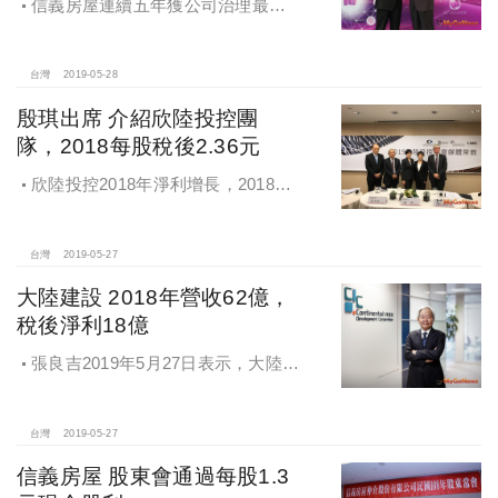
信義房屋連續五年獲公司治理最優
級，金管會主委顧立雄(圖左)頒獎給信
義房屋董事長周俊吉
台灣
2019-05-28
殷琪出席 介紹欣陸投控團
隊，2018每股稅後2.36元
欣陸投控2018年淨利增長，2018年
稅後合併淨利為新台幣19.42億元，每
股稅後盈餘為新台幣2.36元
台灣
2019-05-27
大陸建設 2018年營收62億，
稅後淨利18億
張良吉2019年5月27日表示，大陸建
設2018年銷售金額約53億元，主要為
4個案所貢獻
台灣
2019-05-27
信義房屋 股東會通過每股1.3