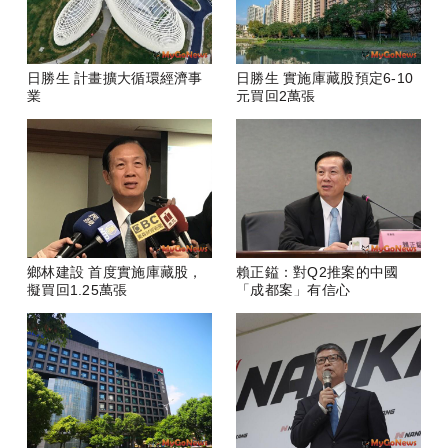
日勝生 計畫擴大循環經濟事
日勝生 實施庫藏股預定6-10
業
元買回2萬張
鄉林建設 首度實施庫藏股，
賴正鎰：對Q2推案的中國
擬買回1.25萬張
「成都案」有信心