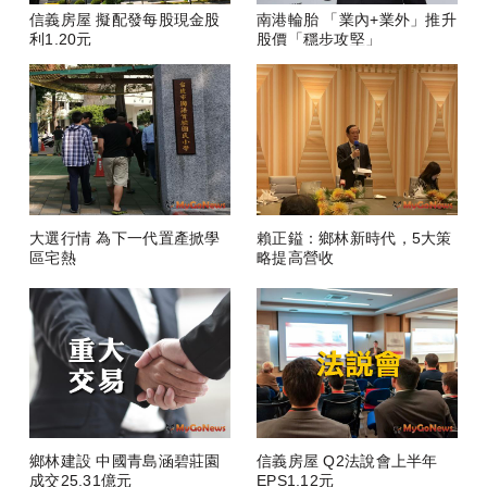
信義房屋 擬配發每股現金股
南港輪胎 「業內+業外」推升
利1.20元
股價「穩步攻堅」
大選行情 為下一代置產掀學
賴正鎰：鄉林新時代，5大策
區宅熱
略提高營收
鄉林建設 中國青島涵碧莊園
信義房屋 Q2法說會上半年
成交25.31億元
EPS1.12元