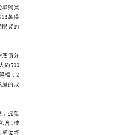
可能單獨買
68萬得
宅限貸的
戶底價分
大約500
元得標，2
成屋的成
段，捷運
包含1樓
，各單位坪