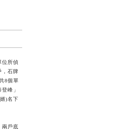
單位所偵
戶，石牌
共8個單
泰登峰」
婿)名下
，兩戶底