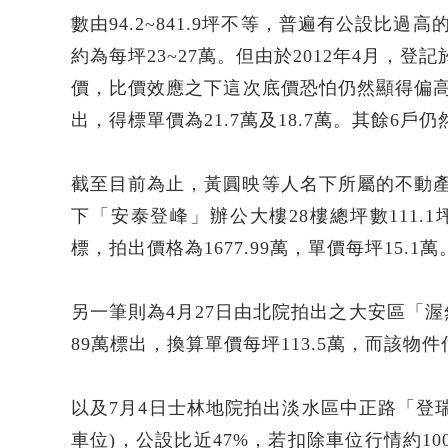
數由94.2~841.9坪不等，普遍有公設比
約為每坪23~27萬。但由於2012年4月，登
價，比價效應之下這次底價恐怕仍然顯得偏高，結
出，得標單價為21.7萬及18.7萬。其餘6戶
截至目前為止，黃圓映等人名下所屬的不動產法
下「安泰登峰」辦公大樓28樓總坪數111.1
標，拍出價格為1677.99萬，單價每坪15.1萬
另一筆則為4月27日由北院拍出之大安區「渥然居
89萬標出，換算單價每坪113.5萬，而該物
以及7月4日士林地院拍出淡水區中正路「登瑞登
車位)，公設比近47%，若扣除車位行情約10