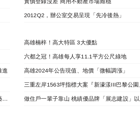
實價登錄沒差 商用不動產市場維穩
2012Q2，辦公室交易呈現「先冷後熱」
高雄楠梓！高大特區 3大優點
六都之冠！高雄每人享11.1平方公尺綠地
推進
高雄2024年公告現值、地價「微幅調漲」
跟著麥當勞投資金店舖，福星北路商圈「遠雄藝舍」金店炙手可熱