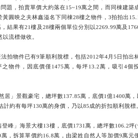
過高的問題，拍賣單價大約落在15~19萬之間，而同棟建築
記於黃圓映之夫林鑫溢名下同棟28樓之物件，3拍拍出15.
果有21樓及28樓兩個單位分別以2269.99萬及176
仍然以流標做收。
拍物件已有9筆順利脫標，包括2012年4月5日拍出
坪之物件，因底價僅1475萬，每坪13.2萬，吸引4個
。
」景觀豪宅，總坪數137.85萬，底價1億1400萬，以
件估計約有每坪130萬的身價，乃以85成的折扣順利脫標
峰」海景大樓13樓，底價1731萬，總坪數106.2坪(
0萬，拆算單價約16.8萬，由梁姓自然人等加價9萬元