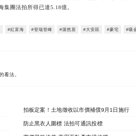
海集團法拍所得已達5.18億。
鐸
#紅富海
#登瑞登峰
#渥然居
#大安區
#豪宅
#吸
的看法。
拍板定案！土地徵收以市價補償9月1日施行
防止黑衣人圍標 法拍可通訊投標