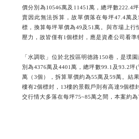
價分別為10546萬及11451萬，總坪數222
賣因此無法拆算，故單價落在每坪47.4萬及5
標，換算每坪單價為49及51萬。與市場上
壓力，故皆僅有1個標封，應是資產公司看準
「水調歌」位於北投區明德路150巷，是璞
別為4376萬及4401萬，總坪數99.1及93.
萬（3個），拆算單價約為55萬及59萬。結果分
樓有2個標封，13樓的景觀戶則有高達9個標
交行情大多落在每坪75~85萬之間，本案約為