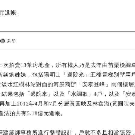
億元進帳。
列印
院第三次拍賣13筆房地產，所有權人乃是去年由苗栗檢調
黃鎂銀姊妹，包括陽明山「過院來」五樓電梯別墅兩
於淡水紅樹林站對面的河景商辦「安泰登峰」兩個樓層
。結果包括「過院來」以及「水調歌」4戶，以及「安
再加上2012年4月和7月分屬黃圓映及林鑫溢(黃圓映夫
法拍共有5.18億元進帳。
鐸建築師事務所進行整體設計，戶數不多且相當隱密