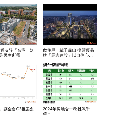
 近＆靜「名宅」短
做住戶一輩子靠山 桃績優品
足民生所需
牌「展志建設」以自住心蓋
房
」讓全台Q3推案創
2024年房地合一稅挑戰千
億？