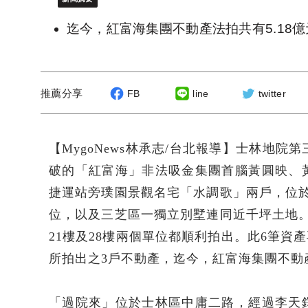
迄今，紅富海集團不動產法拍共有5.18
推薦分享
FB
line
twitter
【MygoNews林承志/台北報導】士林地
破的「紅富海」非法吸金集團首腦黃圓映、
捷運站旁璞園景觀名宅「水調歌」兩戶，位
位，以及三芝區一獨立別墅連同近千坪土地
21樓及28樓兩個單位都順利拍出。此6筆資產
所拍出之3戶不動產，迄今，紅富海集團不動產
「過院來」位於士林區中庸二路，經過李天