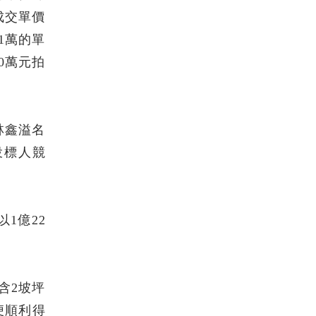
成交單價
1萬的單
0萬元拍
林鑫溢名
投標人競
1億22
。
含2坡坪
便順利得