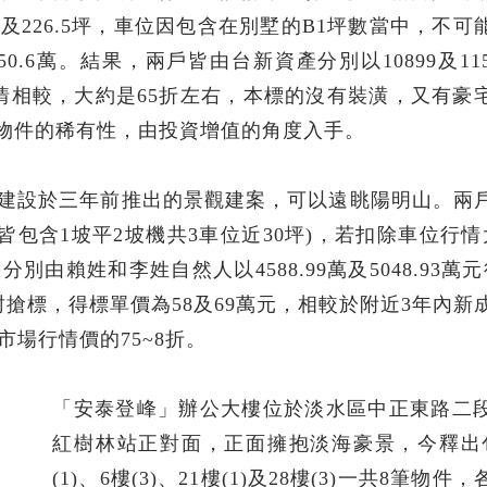
.4坪及226.5坪，車位因包含在別墅的B1坪數當中，不
0.6萬。結果，兩戶皆由台新資產分別以10899及115
行情相較，大約是65折左右，本標的沒有裝潢，又有豪
物件的稀有性，由投資增值的角度入手。
園建設於三年前推出的景觀建案，可以遠眺陽明山。兩
2坪(皆包含1坡平2坡機共3車位近30坪)，若扣除車位行情
別由賴姓和李姓自然人以4588.99萬及5048.93萬
封搶標，得標單價為58及69萬元，相較於附近3年內新
市場行情價的75~8折。
「安泰登峰」辦公大樓位於淡水區中正東路二
紅樹林站正對面，正面擁抱淡海豪景，今釋出
(1)、6樓(3)、21樓(1)及28樓(3)一共8筆物件