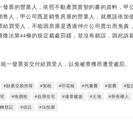
一發票的營業人，依照不動產買賣契約書的資料，甲
銷售人，甲公司既是銷售房屋的營業人，就應該依加
發票給買受人，不能因房屋是透過仲介公司賣出而免責
稽徵法第44條的規定裁處罰鍰，並沒有錯誤，因此訴
立統一發票並交付給買受人，以免被查獲而遭受處罰。
#財產交易所得
#契稅
#印花稅
#代書費
#規費
#監
住宅
#地價稅
#自用住宅
#違章建築
#土地
#所有權人
移轉登記
#信託
#法拍屋