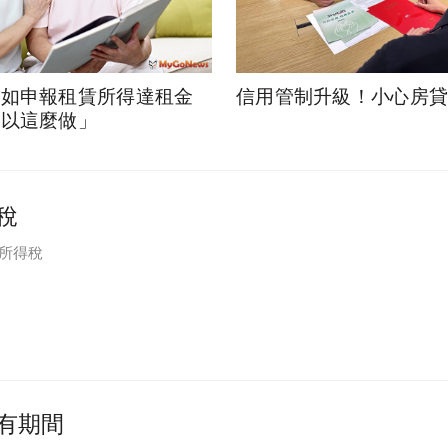
租如申報租賃所得達租金
信用管制升級！小心房
可以這麼做」
稅
一所得稅
有期間