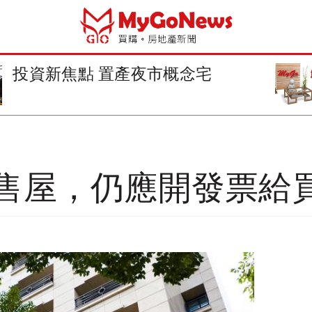
財政部放寬「出售時無該自用住
宅以外之房...
售屋，仍應開發票給