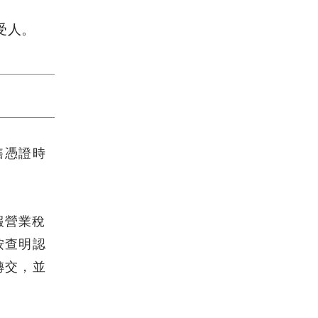
受人。
售憑證時
報營業稅
按查明認
轉交，並