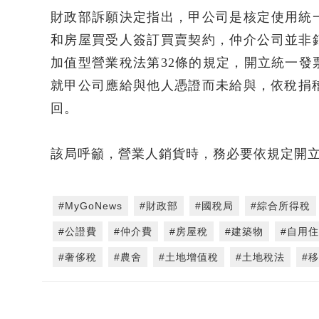
財政部訴願決定指出，甲公司是核定使用統
和房屋買受人簽訂買賣契約，仲介公司並非
加值型營業稅法第32條的規定，開立統一
就甲公司應給與他人憑證而未給與，依稅捐
回。
該局呼籲，營業人銷貨時，務必要依規定開
#MyGoNews
#財政部
#國稅局
#綜合所得稅
#公證費
#仲介費
#房屋稅
#建築物
#自用
#奢侈稅
#農舍
#土地增值稅
#土地稅法
#