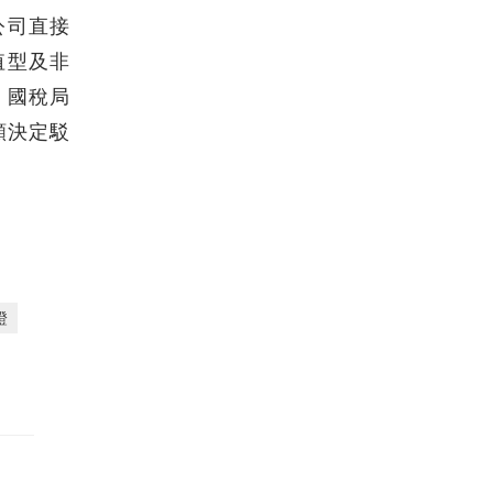
公司直接
值型及非
，國稅局
願決定駁
證