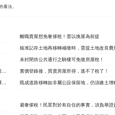
的看法。
離職賣屋想免奢侈稅！需以換屋為前提
未封閉供公共通行之騎樓可免徵房屋稅！
地價稅自用住宅用地及各項減免稅地申請截限日：9月24日
實價登錄後，買賣房屋所得，逃不了稅了！
增加房屋使用價值的附屬建物、違章房屋也要課房屋稅
既成道路移轉如非屬公設保留地，仍須繳土增
避奢侈稅！民眾對於有自住的事實，須負舉證