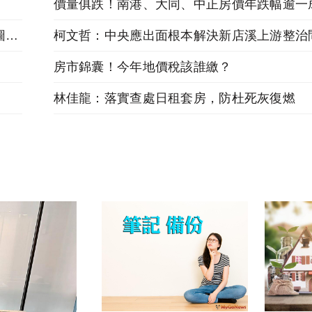
價量俱跌！南港、大同、中正房價年跌幅逾一
澄清！新北三重中和BOT案，新北市府：絕無圖利！
柯文哲：中央應出面根本解決新店溪上游整治
房市錦囊！今年地價稅該誰繳？
林佳龍：落實查處日租套房，防杜死灰復燃