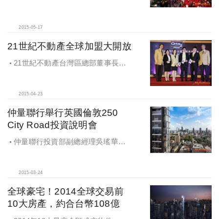
回酬方案
2015-05-17
21世紀不動產全球加盟大開放
21世紀不動產台灣區總部董事長王
福漲表示，21世紀不動產全球加盟大
開放
2015-04-23
仲量聯行舉行英國倫敦250
City Road投資說明會
仲量聯行投資部副總經理吳瑤華表
示，本案位於倫敦一區黃金地段，緊
鄰倫敦市金融區及倫敦科技城
2015-03-24
全球豪宅！2014全球交易前
10大房產，約合台幣108億