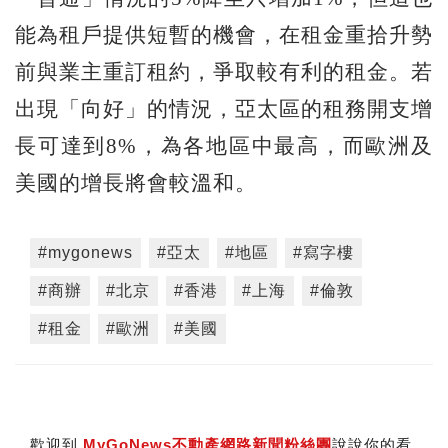
能為租戶提供短暫的機會，在租金重拾升勢
前與業主重訂租約，爭取較有利的租金。若
出現「向好」的情況，亞太區的租務開支增
長可達到8%，為各地區中最高，而歐洲及
美國的增長將會較溫和。
#mygonews
#亞太
#地區
#寫字樓
#商辦
#北京
#香港
#上海
#倫敦
#租金
#歐洲
#美國
歡迎到
MyGoNews不動產網路新聞粉絲團
說說你的看