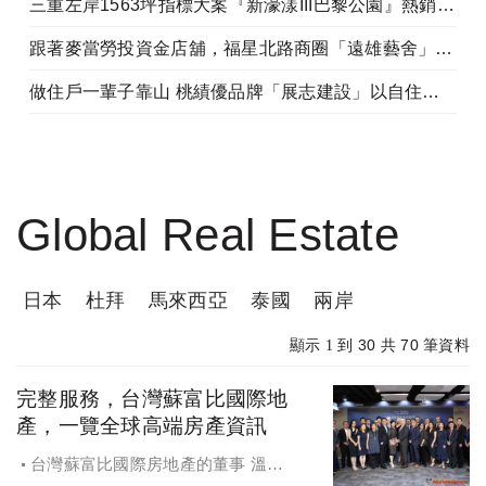
三重左岸1563坪指標大案『新濠漾III巴黎公園』熱銷開工
跟著麥當勞投資金店舖，福星北路商圈「遠雄藝舍」金店炙手可熱
做住戶一輩子靠山 桃績優品牌「展志建設」以自住心蓋房
Global Real Estate
日本
杜拜
馬來西亞
泰國
兩岸
30
70
顯示 1 到
共
筆資料
完整服務，台灣蘇富比國際地
產，一覽全球高端房產資訊
台灣蘇富比國際房地產的董事 溫淑