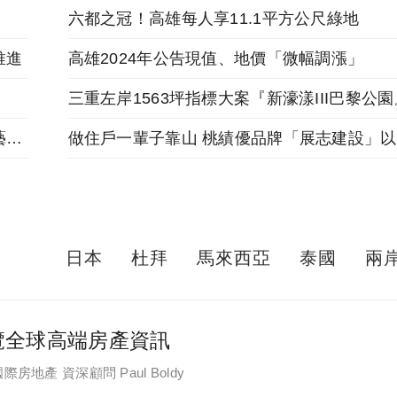
六都之冠！高雄每人享11.1平方公尺綠地
推進
高雄2024年公告現值、地價「微幅調漲」
跟著麥當勞投資金店舖，福星北路商圈「遠雄藝舍」金店炙手可熱
日本
杜拜
馬來西亞
泰國
兩
覽全球高端房產資訊
地產 資深顧問 Paul Boldy