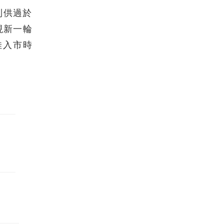
到供過於
現新一輪
佳入市時