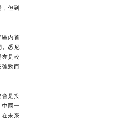
場，但到
年區內首
間。悉尼
場亦是較
來強勁而
仍會是投
，中國一
，在未來