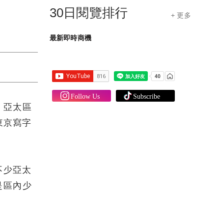
30日閱覽排行
+ 更多
最新即時商機
，亞太區
東京寫字
不少亞太
是區內少