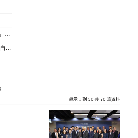
三重左岸1563坪指標大案『新濠漾III巴黎公園』熱銷開工
做住戶一輩子靠山 桃績優品牌「展志建設」以自住心蓋房
岸
30
70
顯示 1 到
共
筆資料