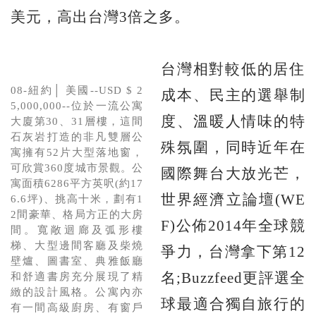
美元，高出台灣3倍之多。
台灣相對較低的居住
08-紐約│ 美國--USD $ 2
成本、民主的選舉制
5,000,000--位於一流公寓
度、溫暖人情味的特
大廈第30、31層樓，這間
石灰岩打造的非凡雙層公
殊氛圍，同時近年在
寓擁有52片大型落地窗，
可欣賞360度城市景觀。公
國際舞台大放光芒，
寓面積6286平方英呎(約17
世界經濟立論壇(WE
6.6坪)、挑高十米，劃有1
2間豪華、格局方正的大房
F)公佈2014年全球競
間。寬敞迴廊及弧形樓
梯、大型邊間客廳及柴燒
爭力，台灣拿下第12
壁爐、圖書室、典雅飯廳
名;Buzzfeed更評選全
和舒適書房充分展現了精
緻的設計風格。公寓內亦
球最適合獨自旅行的
有一間高級廚房、有窗戶