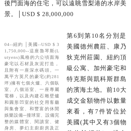
後門面海的住宅，可以遠眺雪梨港的水岸美
景。│USD $ 28,000,000
第6到第10名分別是
04--紐約 │美國--USD $ 3
美國德州農莊、康乃
1,750,000--這座魯琴斯(L
狄克州莊園、紐約頂
utyens)風格的六公頃面海
豪宅以石材及灰泥打造，
級公寓、加州豪宅和
且附有一座深水碼頭。一
萬平方英尺的豪宅(約281
特克斯與凱科斯群島
坪)擁有七個火爐、六個臥
的濱海土地。前10大
室、八個浴室、一座專屬
電梯，以及內建石雕壁爐
成交金額物件以數量
和圓形凹室的社交用客廳
與集會室、和豐富的休閒
來看，有7件皆位於
娛樂設備─撞球室、設備完
美國(其中又有3個物
整的媒體室、閱讀室、健
身房、夢幻主廚廚房及正