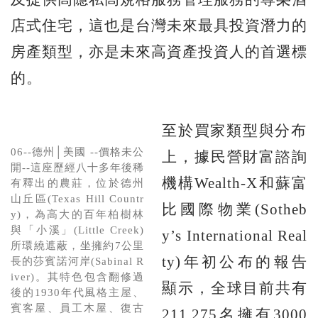
店式住宅，這也是台灣未來最具投資潛力的
房產類型，亦是未來高資產投資人的首選標
的。
至於買家類型與分布
06--德州│美國 --價格未公
上，據民營財富諮詢
開--這座歷經八十多年後稀
機構Wealth-X和蘇富
有釋出的農莊，位於德州
山丘區(Texas Hill Countr
比國際物業(Sotheb
y)，為高大的百年柏樹林
與「小溪」(Little Creek)
y’s International Real
所環繞遮蔽，坐擁約7公里
ty)年初公布的報告
長的莎賓諾河岸(Sabinal R
iver)。其特色包含翻修過
顯示，全球目前共有
後的1930年代風格主屋、
賓客屋、員工木屋、復古
211,275名擁有3000