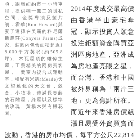
頃，距離紐約市一小時車
2014年度成交最高價
程，提供獨一無二的隱私
空間，金獎導演及製片
由香港半山豪宅奪
朗．霍華(Ron Howard)與
冠，顯示投資人願意
妻子選擇在美麗的科尼爾
斯農莊(Conyers Farms)成
投注鉅額資金購買亞
家。莊園內包含面積超過1
8,000平方英呎(約505.8
洲區房地產，亞洲成
坪)、木瓦屋頂的雄偉主
為房地產亮眼之星，
屋，工藝精美的兩房賓客
屋，一間室內複合式運動
而台灣、香港和中國
室，和配有米德(Meade)天
文望遠鏡的天文台，穀
被外界稱為「兩岸三
倉、小牧場，佈滿長春藤
地」更為焦點所在。
的石雕屋，綠屋以及標準
的玫瑰、黃楊木與有機花
而近年來香港房價飆
園。
漲且易受外資買賣而
波動，香港的房市均價，每平方公尺22,814