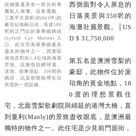
西側面對令人屏息的
此物業還享有一部分的專
屬私人海灘。這座寬敞、
日落美景與350呎的
三萬平方英呎(約843坪)的
豪宅佔地兩公頃，長達590
海灘壯麗景觀。│US
呎的正門位於萊弗礁碼頭
D $ 31,750,000
(Lyford Cay Marina)入
口。此住宅為萊弗礁最具
盛名的物件之一，買賣區
域包含對街1.4公頃的海濱
第五名是澳洲雪梨的
空地。設施包括網球場、
豪邸，此物件位於派
泳池、按摩浴缸、200呎的
碼頭，以及悠閒熱帶生活
珀角的黃金地點，18
所需的一切設備。
0度的理想景觀住
宅，北面雪梨歌劇院與綿延的港灣大橋，直
到曼利(Manly)的景致盡收眼底，是澳洲最
獨特的物件之一。此住宅是少見前門面街，