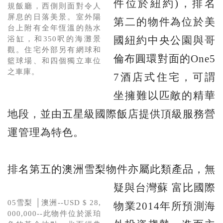
件位於紐約)，排名
規飯廳，西側則面對令人
屏息的日落美景。室外陽
第二的物件為位於美
台上附有全年恆溫的熱水
國紐約中央公園與哥
浴缸，和350呎的海灘景
觀。住宅外部另有網球和
倫布圓環對面的One5
籃球場、和四個獨立車位
之車庫。
7酒店式住宅，可謂
坐擁難以匹敵的精華
地段，並由五星級國際飯店提供頂級服務營
運管理為特色。
排名第五的澳洲雪梨物件亦屬此類產品，無
疑與台灣蘇
富比國際
05雪梨 │澳洲--USD $ 28,
物業2014年所預測海
000,000--此物件位於派珀