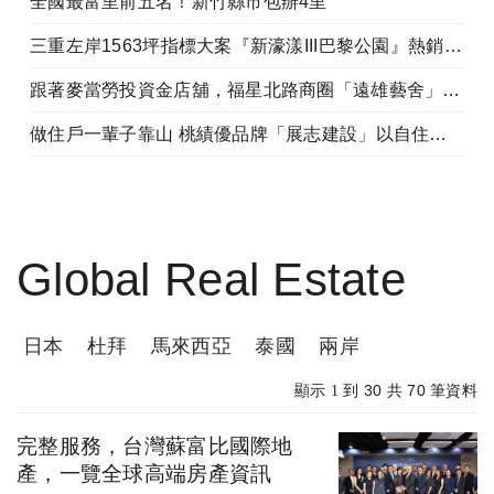
全國最富里前五名！新竹縣市包辦4里
三重左岸1563坪指標大案『新濠漾III巴黎公園』熱銷開工
跟著麥當勞投資金店舖，福星北路商圈「遠雄藝舍」金店炙手可熱
做住戶一輩子靠山 桃績優品牌「展志建設」以自住心蓋房
Global Real Estate
日本
杜拜
馬來西亞
泰國
兩岸
30
70
顯示 1 到
共
筆資料
完整服務，台灣蘇富比國際地
產，一覽全球高端房產資訊