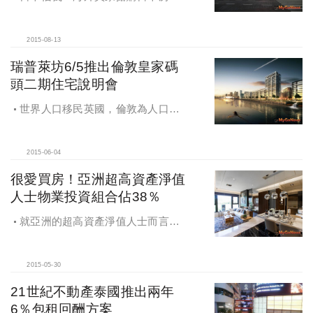
產，東京中古屋價揚近一成
2015-08-13
瑞普萊坊6/5推出倫敦皇家碼
頭二期住宅說明會
世界人口移民英國，倫敦為人口移
入大城，瑞普萊坊於6月5日推出倫敦
皇家碼頭第二期住宅投資說明會
2015-06-04
很愛買房！亞洲超高資產淨值
人士物業投資組合佔38％
就亞洲的超高資產淨值人士而言，
物業在他們的投資組合中平均佔
38％。
2015-05-30
21世紀不動產泰國推出兩年
6％包租回酬方案