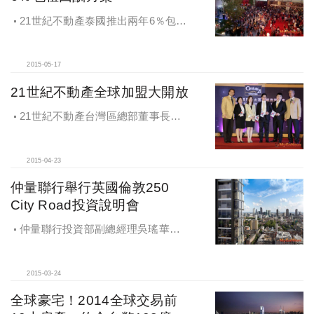
21世紀不動產泰國推出兩年6％包租
回酬方案
2015-05-17
21世紀不動產全球加盟大開放
21世紀不動產台灣區總部董事長王
福漲表示，21世紀不動產全球加盟大
開放
2015-04-23
仲量聯行舉行英國倫敦250
City Road投資說明會
仲量聯行投資部副總經理吳瑤華表
示，本案位於倫敦一區黃金地段，緊
鄰倫敦市金融區及倫敦科技城
2015-03-24
全球豪宅！2014全球交易前