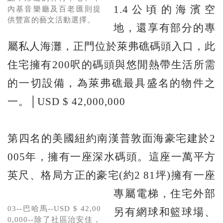
1.4公頃的海濱空
內基音樂廳及百老匯則提
供豐富的藝文活動選擇。
地，還享有部分的專
屬私人海灘，正門位於萊弗礁碼頭入口，此
住宅擁有200呎的碼頭與悠閒熱帶生活所需
的一切設備，為萊弗礁最具盛名的物件之
一。│USD $ 42,000,000
第四名的美國紐約南漢普敦面海豪宅建於2
005年，擁有一座深水碼頭。這座一萬平方
英尺、格局方正的豪宅(約2
81坪)擁有一座
專屬電梯，住宅外部
03--巴哈馬--USD $ 42,00
另有網球和籃球場、
0,000--除了社區治安佳，