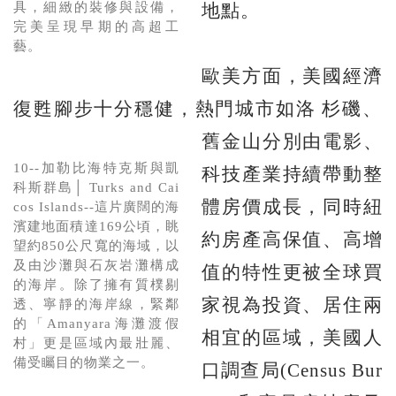
具，細緻的裝修與設備，
地點。
完美呈現早期的高超工
藝。
歐美方面，美國經濟
復甦腳步十分穩健，熱門城市如洛
杉磯、
舊金山分別由電影、
10--加勒比海特克斯與凱
科技產業持續帶動整
科斯群島│ Turks and Cai
體房價成長，同時紐
cos Islands--這片廣闊的海
濱建地面積達169公頃，眺
約房產高保值、高增
望約850公尺寬的海域，以
及由沙灘與石灰岩灘構成
值的特性更被全球買
的海岸。除了擁有質樸剔
家視為投資、居住兩
透、寧靜的海岸線，緊鄰
的「Amanyara海灘渡假
相宜的區域，美國人
村」更是區域內最壯麗、
備受矚目的物業之一。
口調查局(Census Bur