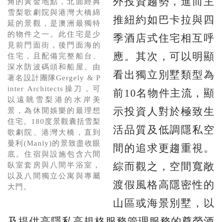
外投資趨勢，進而主
角的黃金地點，北面經典
雪梨歌劇院與港灣大橋綿
推紐約如巴卡拉與四
延的景觀，是澳洲最獨特
的物件之一。此住宅是少
季酒店式住宅相互呼
見前門面街，後門面海的
應。其次，可以明顯
住宅，且配備完整船台、
深水防波碼頭和船屋。由
看出獨立別墅類型為
著名設計團隊Gergely & P
inter Architects操刀，可
前10名物件主流，顯
以遠眺雪梨港的水岸美
示投資人對於極致生
景，為休閒娛樂的最理想
住宅。180度景觀囊括雪梨
活品質及低調隱私空
歌劇院、港灣大橋，直到
曼利(Manly)的景致盡收眼
間的追求更趨重視。
底。住宿與設施包含六間
綜而觀之，空間寬敞
臥室套房與八間半浴室，
以及八間獨立公寓與專屬
渡假風格高隱密性的
大門。
山區或海景別墅，以
及提供高隱私高規格服務管理服務的尊榮酒