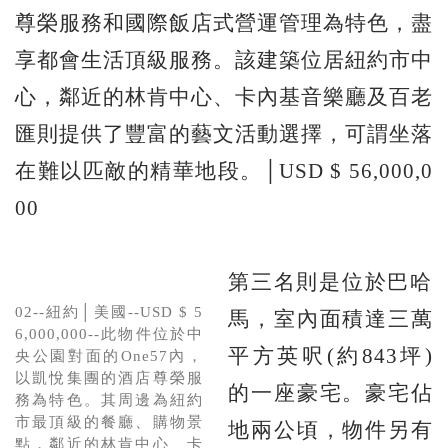
尊榮服務和國際飯店式營運管理為特色，盡
享都會生活頂級服務。該建築位居紐約市中
心，鄰近的林肯中心、卡內基音樂廳及百老
匯則提供了豐富的藝文活動選擇，可謂坐落
在難以匹敵的精華地段。│USD $ 56,000,0
00
第三名則是位於巴哈
02--紐約│美國--USD $ 5
馬，室內面積達三萬
6,000,000--此物件位於中
平方英呎(約843坪)
央公園對面的One57內，
以凱悅集團的酒店尊榮服
的一座豪宅。豪宅佔
務為特色。其周邊為紐約
市最頂級的餐廳、購物景
地兩公頃，物件另有
點，鄰近的林肯中心、卡