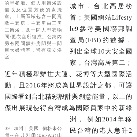
的早餐廳、傭人用衛浴設
城市，台北高居榜
備以及位置方便的盥洗
首；美國網站Lifesty
室。上層區域包含一間寬
敞主套房，主套房由三房
le9參考美國聯邦調
三衛浴，及一間大型衣物
間/更衣室所組成。公寓內
查局(FBI)的數據，
另有兩間額外房間與一間
巨大媒體室，皆有獨立浴
列出全球10大安全國
室。
家，台灣高居第二；
近年積極舉辦世大運、花博等大型國際活
動，且2016年將成為世界設計之都，可讓
國際看到台北精彩設計與創意能量，以上的
傑出展現使得台灣成為國際買家中的新綠
洲，
例如2014年移
09--加州│ 美國--價格未公
民台灣的港人急升2
開--在貝列爾(Bel-Air)山