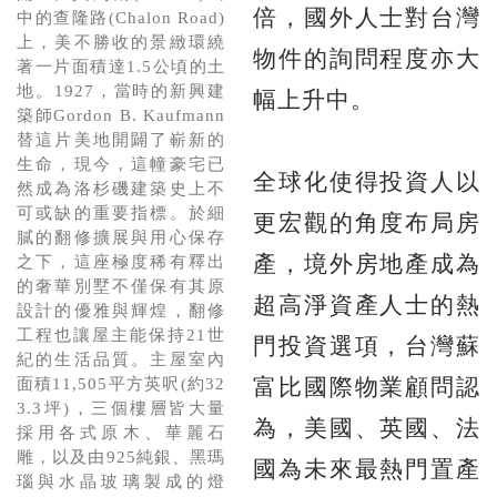
倍，國外人士對台灣
中的查隆路(Chalon Road)
上，美不勝收的景緻環繞
物件的詢問程度亦大
著一片面積達1.5公頃的土
地。1927，當時的新興建
幅上升中。
築師Gordon B. Kaufmann
替這片美地開闢了嶄新的
生命，現今，這幢豪宅已
全球化使得投資人以
然成為洛杉磯建築史上不
可或缺的重要指標。於細
更宏觀的角度布局房
膩的翻修擴展與用心保存
產，境外房地產成為
之下，這座極度稀有釋出
的奢華別墅不僅保有其原
超高淨資產人士的熱
設計的優雅與輝煌，翻修
工程也讓屋主能保持21世
門投資選項，台灣蘇
紀的生活品質。主屋室內
富比國際物業顧問認
面積11,505平方英呎(約32
3.3坪)，三個樓層皆大量
為，美國、英國、法
採用各式原木、華麗石
雕，以及由925純銀、黑瑪
國為未來最熱門置產
瑙與水晶玻璃製成的燈