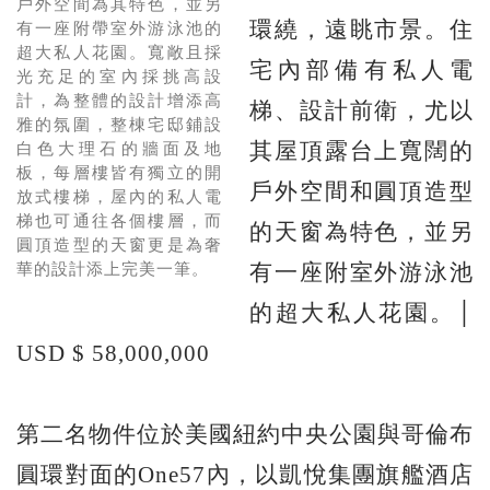
戶外空間為其特色，並另
環繞，遠眺市景。住
有一座附帶室外游泳池的
超大私人花園。寬敞且採
宅內部備有私人電
光充足的室內採挑高設
計，為整體的設計增添高
梯、設計前衛，尤以
雅的氛圍，整棟宅邸鋪設
其屋頂露台上寬闊的
白色大理石的牆面及地
板，每層樓皆有獨立的開
戶外空間和圓頂造型
放式樓梯，屋內的私人電
梯也可通往各個樓層，而
的天窗為特色，並另
圓頂造型的天窗更是為奢
有一座附室外游泳池
華的設計添上完美一筆。
的超大私人花園。│
USD $ 58,000,000
第二名物件位於美國紐約中央公園與哥倫布
圓環對面的One57內，以凱悅集團旗艦酒店