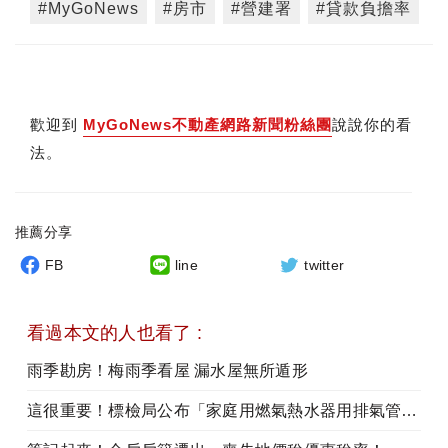
#MyGoNews
#房市
#營建署
#貸款負擔率
歡迎到
MyGoNews不動產網路新聞粉絲團
說說你的看
法。
推薦分享
FB
line
twitter
看過本文的人也看了 :
雨季勘房！梅雨季看屋 漏水屋無所遁形
這很重要！標檢局公布「家庭用燃氣熱水器用排氣管」檢測結果