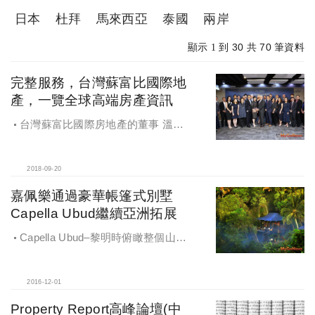
日本
杜拜
馬來西亞
泰國
兩岸
30
70
顯示 1 到
共
筆資料
完整服務，台灣蘇富比國際地
產，一覽全球高端房產資訊
台灣蘇富比國際房地產的董事 溫淑
珍 Wendy與 蘇富比國際房地產 資深
顧問 Paul Boldy
2018-09-20
嘉佩樂通過豪華帳篷式別墅
Capella Ubud繼續亞洲拓展
Capella Ubud–黎明時俯瞰整個山谷
的景色
2016-12-01
Property Report高峰論壇(中