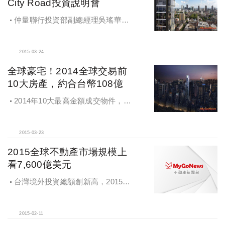
City Road投資說明會
仲量聯行投資部副總經理吳瑤華表
示，本案位於倫敦一區黃金地段，緊
鄰倫敦市金融區及倫敦科技城
2015-03-24
全球豪宅！2014全球交易前
10大房產，約合台幣108億
2014年10大最高金額成交物件，前3
名落在香港、美國紐約和巴哈馬，總
計10大成交物件金額約台幣108億
2015-03-23
2015全球不動產市場規模上
看7,600億美元
台灣境外投資總額創新高，2015全
球不動產市場規模上看7,600億美元
2015-02-11